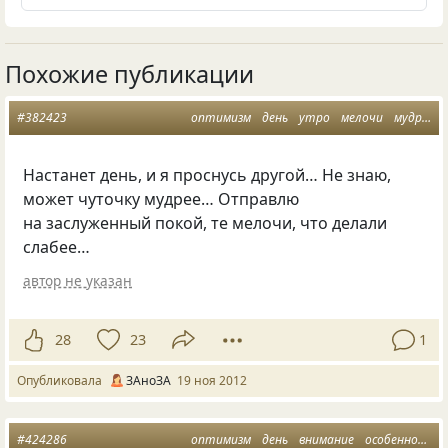
Похожие публикации
#382423
оптимизм
день
утро
мелочи
мудрость
Настанет день, и я проснусь другой… Не знаю,
может чуточку мудрее… Отправлю
на заслуженный покой, те мелочи, что делали
слабее…
автор не указан
28
23
1
Опубликовала
ЗАноЗА
19 ноя 2012
#424286
оптимизм
день
внимание
особенность