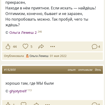
прекрасен,
Находи в нём приятное. Если искать — найдёшь!
Оптимизм, конечно, бывает и не заразен,
Но попробовать можно. Так пробуй, чего ты
ждёшь?
©
Ольга Лемеш 2
246
44
5
4
Опубликовала
Ольга Лемеш
01 мая 2022
#192800
опыт
оптимизм
день
хорошо там, где МЫ были
©
ghjotytrelf
113
1
5