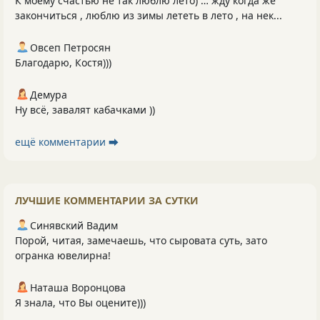
К моему счастью не так люблю лето) … жду когда же
закончиться , люблю из зимы лететь в лето , на нек...
Овсеп Петросян
Благодарю, Костя)))
Демура
Ну всё, завалят кабачками ))
ещё комментарии ⮕
ЛУЧШИЕ КОММЕНТАРИИ ЗА СУТКИ
Синявский Вадим
Порой, читая, замечаешь, что сыровата суть, зато
огранка ювелирна!
Наташа Воронцова
Я знала, что Вы оцените)))