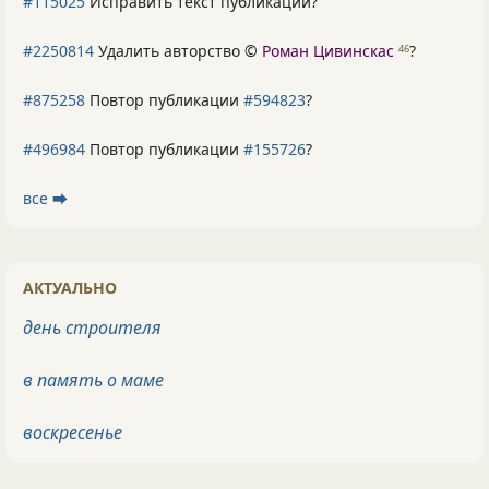
#115025
Исправить текст публикации?
#2250814
Удалить авторство ©
Роман Цивинскас
?
46
#875258
Повтор публикации
#594823
?
#496984
Повтор публикации
#155726
?
все ⮕
АКТУАЛЬНО
день строителя
в память о маме
воскресенье