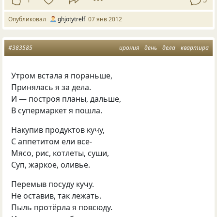
Опубликовал
ghjotytrelf
07 янв 2012
#383585
ирония
день
дела
квартира
Утром встала я пораньше,
Принялась я за дела.
И — построя планы, дальше,
В супермаркет я пошла.
Накупив продуктов кучу,
С аппетитом ели все-
Мясо, рис, котлеты, суши,
Суп, жаркое, оливье.
Перемыв посуду кучу.
Не оставив, так лежать.
Пыль протёрла я повсюду.