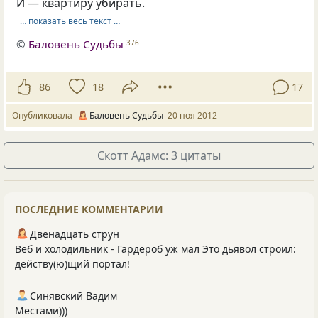
И — квартиру убирать.
… показать весь текст …
©
Баловень Судьбы
376
86
18
17
Опубликовала
Баловень Судьбы
20 ноя 2012
Скотт Адамс: 3 цитаты
ПОСЛЕДНИЕ КОММЕНТАРИИ
Двенадцать струн
Веб и холодильник - Гардероб уж мал Это дьявол строил:
действу(ю)щий портал!
Синявский Вадим
Местами)))