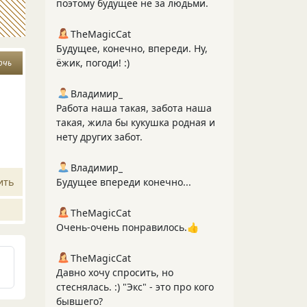
поэтому будущее не за людьми.
TheMagicCat
Будущее, конечно, впереди. Ну,
ёжик, погоди! :)
очь
Владимир_
Работа наша такая, забота наша
такая, жила бы кукушка родная и
нету других забот.
Владимир_
ить
Будущее впереди конечно...
TheMagicCat
Очень-очень понравилось.👍
TheMagicCat
Давно хочу спросить, но
стеснялась. :) "Экс" - это про кого
бывшего?