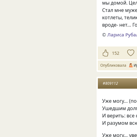
мы домой. Цел
Стал мне муже
котлеты, тели
вроде- нет… Го
©
Лариса Руба
152
Опубликовала
И
#809112
Уже могу… (по
Ушедшим долг
И верить: все 
И разумом всю
Уже могу… ув