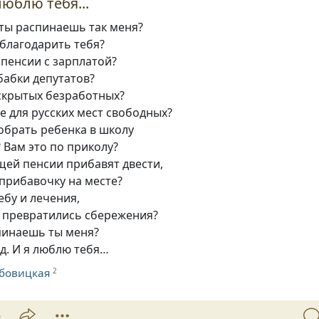
люблю тебя...
 ты распинаешь так меня?
, благодарить тебя?
пенсии с зарплатой?
бабки депутатов?
скрытых безработных?
ие для русских мест свободных?
собрать ребенка в школу
 Вам это по приколу?
ищей пенсии прибавят двести,
прибавочку на месте?
ебу и лечения,
е превратились сбережения?
пинаешь ты меня?
д. И я люблю тебя…
убовицкая
2
5