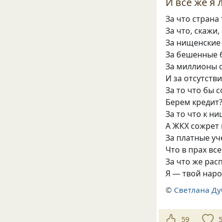
И всё же я 
За что страна
За что, скажи
За нищенские 
За бешенные 
За миллионы 
И за отсутств
За то что бы 
Берем кредит?
За то что к н
А ЖКХ сожрет 
За платные уч
Что в прах вс
За что же рас
Я — твой наро
©
Светлана Д
59