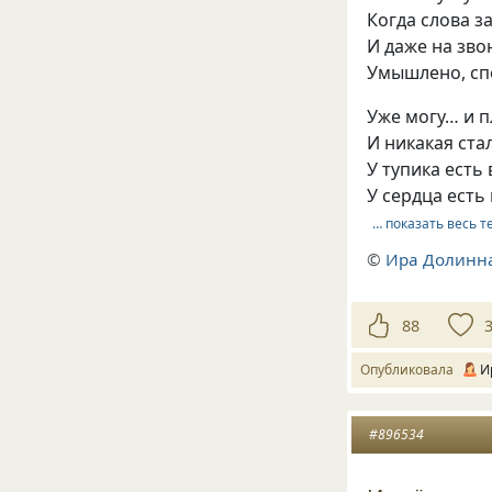
Когда слова з
И даже на зво
Умышлено, спо
Уже могу… и п
И никакая стал
У тупика есть
У сердца есть
… показать весь т
©
Ира Долинн
88
Опубликовала
И
#896534