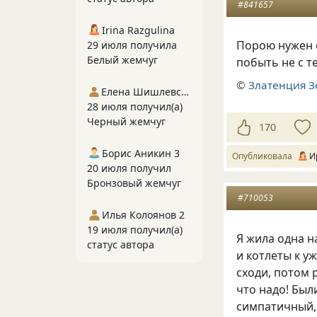
#841657
Irina Razgulina
Порою нужен с
29 июля получила
Белый жемчуг
побыть не с т
©
Златенция З
Елена Шишлевская
28 июля получил(а)
Черный жемчуг
170
Борис Аникин 3
Опубликовала
И
20 июля получил
Бронзовый жемчуг
#710053
Илья Колоянов 2
19 июля получил(а)
Я жила одна н
статус автора
и котлеты к у
сходи, потом р
что надо! Был
симпатичный, 