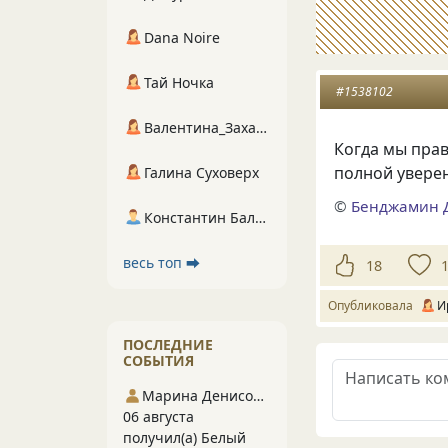
Dana Noire
Тай Ночка
#1538102
Валентина_Захарова
Когда мы пра
полной увере
Галина Суховерх
©
Бенджамин 
Константин Балухта
весь топ ⮕
18
Опубликовала
И
ПОСЛЕДНИЕ
СОБЫТИЯ
Марина Денисова 5
06 августа
получил(а) Белый