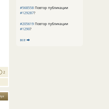
#568558
Повтор публикации
#129287
?
#205619
Повтор публикации
#1290
?
все ⮕
2
лух