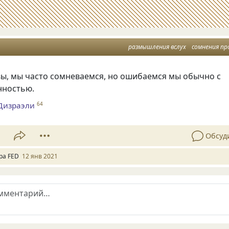
размышления вслух
сомнения пр
вы, мы часто сомневаемся, но ошибаемся мы обычно с
нностью.
Дизраэли
64
1
Обсуд
ра FED
12 янв 2021