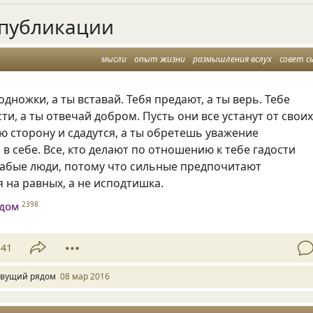
публикации
мысли
опыт жизни
размышления вслух
совет с
одножки, а ты вставай. Тебя предают, а ты верь. Тебе
ти, а ты отвечай добром. Пусть они все устанут от свои
ю сторону и сдадутся, а ты обретешь уважение
 в себе. Все, кто делают по отношению к тебе гадости
лабые люди, потому что сильные предпочитают
 на равных, а не исподтишка.
дом
2398
41
вущий рядом
08 мар 2016