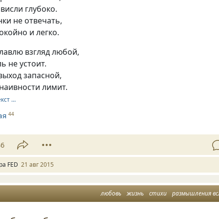
ависли глубоко.
нки не отвечать,
койно и легко.
лавлю взгляд любой,
ь не устоит.
 выход запасной,
 наивности лимит.
екст …
ая
44
36
ра FED
21 авг 2015
любовь
жизнь
стихи
размышления вс