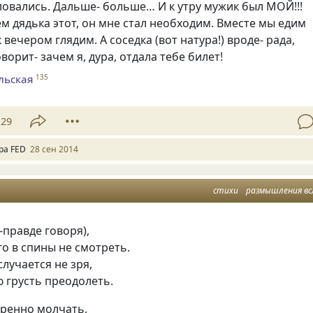
овались. Дальше- больше… И к утру мужик был МОЙ!!!
м дядька этот, он мне стал необходим. Вместе мы едим
к вечером глядим. А соседка
(
вот натура!) вроде- рада,
ворит- зачем я, дура, отдала тебе билет!
льская
135
29
ра FED
28 сен 2014
стихи
размышления вс
-правде говоря),
о в спины не смотреть.
случается не зря,
 грусть преодолеть.
еренно молчать,