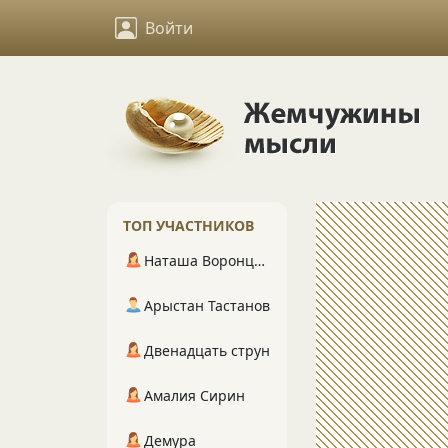
Войти
ТОП УЧАСТНИКОВ
Наташа Воронцова
Арыстан Тастанов
Двенадцать струн
Амалия Сирин
Демура