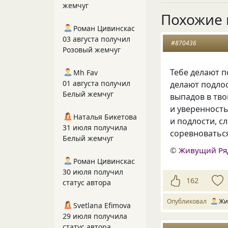
жемчуг
Похожие 
Роман Цивинскас
03 августа получил
#870436
Розовый жемчуг
Тебе делают п
Mh Fav
01 августа получил
делают подлос
Белый жемчуг
выпадов в тво
и уверенность
Наталья Бикетова
и подлости, с
31 июля получила
соревноваться
Белый жемчуг
©
Живущий Ря
Роман Цивинскас
30 июля получил
162
статус автора
Опубликовал
Жи
Svetlana Efimova
29 июля получила
статус автора