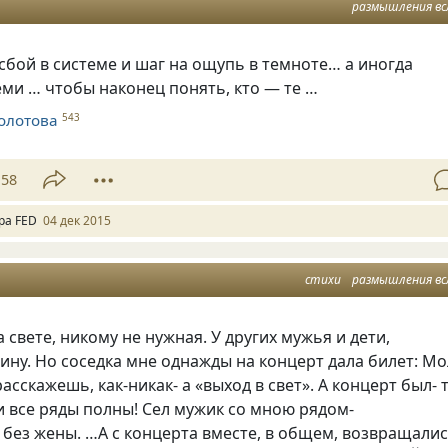
размышления вс
бой в системе и шaг на ощупь в тeмноте… а иногда
еми … чтобы наконец понять, кто — те …
олотова
543
58
ра FED
04 дек 2015
стихи
размышления вс
а свете, никому не нужная. У других мужья и дети,
жину. Но соседка мне однажды на концерт дала билет: Мо
асскажешь, как-никак- а «выход в свет». А концерт был- т
и все ряды полны! Сел мужик со мною рядом-
без жены. …А с концерта вместе, в общем, возвращали