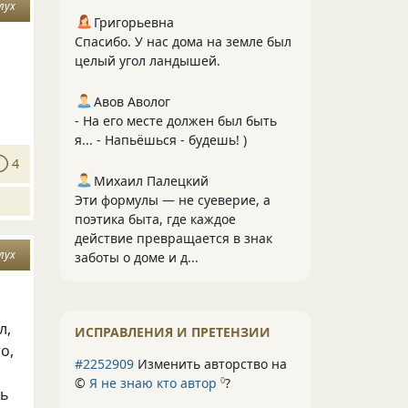
лух
Григорьевна
Спасибо. У нас дома на земле был
целый угол ландышей.
Авов Аволог
- На его месте должен был быть
я... - Напьёшься - будешь! )
4
Михаил Палецкий
Эти формулы — не суеверие, а
поэтика быта, где каждое
действие превращается в знак
лух
заботы о доме и д...
л,
ИСПРАВЛЕНИЯ И ПРЕТЕНЗИИ
о,
#2252909
Изменить авторство на
©
Я не знаю кто автор
?
0
сь