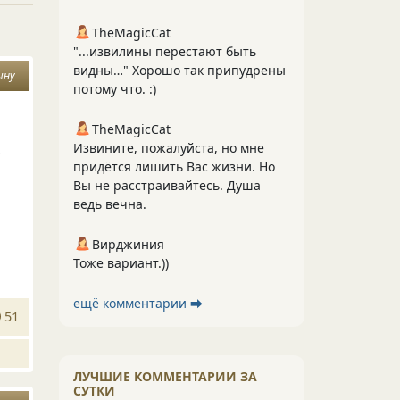
TheMagicCat
"...извилины перестают быть
видны…" Хорошо так припудрены
ыну
потому что. :)
TheMagicCat
х
Извините, пожалуйста, но мне
придётся лишить Вас жизни. Но
Вы не расстраивайтесь. Душа
ведь вечна.
Вирджиния
Тоже вариант.))
ещё комментарии ⮕
51
ЛУЧШИЕ КОММЕНТАРИИ ЗА
СУТКИ