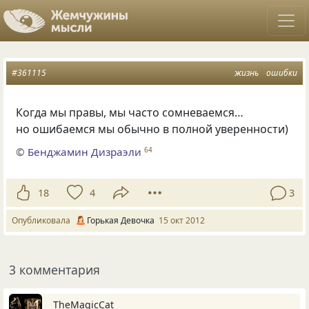
#361115
жизнь
ошибки
Когда мы правы, мы часто сомневаемся…
но ошибаемся мы обычно в полной уверенности)
©
Бенджамин Дизраэли
64
18
4
3
Опубликовала
Горькая Девочка
15 окт 2012
3 комментария
TheMagicCat