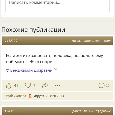
Похожие публикации
#442200
жизнь
отношения
спор
Если хотите завоевать человека, позвольте ему
победить себя в споре.
©
Бенджамин Дизраэли
64
41
7
25
Опубликовала
Тигруля
20 фев 2013
#583932
ирония
жизнь
афоризмы