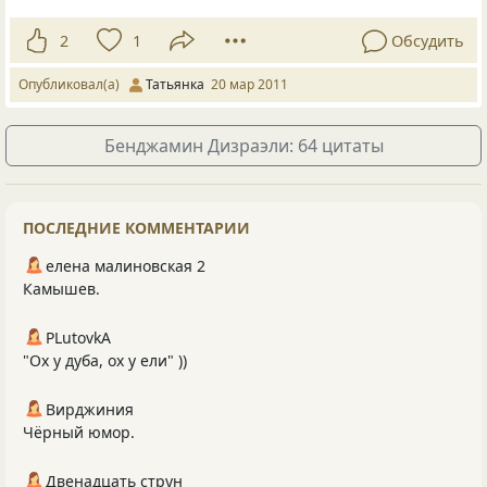
2
1
Обсудить
Опубликовал(а)
Татьянка
20 мар 2011
Бенджамин Дизраэли: 64 цитаты
ПОСЛЕДНИЕ КОММЕНТАРИИ
елена малиновская 2
Камышев.
PLutоvkА
"Ох у дуба, ох у ели" ))
Вирджиния
Чёрный юмор.
Двенадцать струн