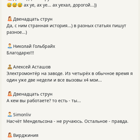
😅😅😅 ах уе, ах уе... ах уехал, дорогой...))
Двенадцать струн
Да, с ним странная история...) в разных статьях пишут
разное...)
Николай Гольбрайх
Благодарю!!!
Алексей Асташов
Электромонтёр на заводе. Из четырёх в обычное время я
один уже две недели и все вызовы х4 мои...
Двенадцать струн
А кем вы работаете? то есть - ты...
Simonliv
Насчёт Мендельсона - не ручаюсь. Остальное - правда.
Вирджиния