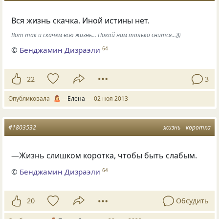
Вся жизнь скачка. Иной истины нет.
Вот так и скачем всю жизнь... Покой нам только снится...)))
©
Бенджамин Дизраэли
64
22
3
Опубликовала
---Елена---
02 ноя 2013
#1803532
жизнь
коротка
―Жизнь слишком коротка, чтобы быть слабым.
©
Бенджамин Дизраэли
64
20
Обсудить