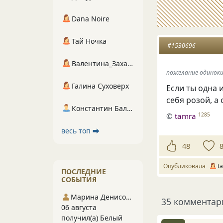
Dana Noire
Тай Ночка
#1530696
Валентина_Захарова
пожелание одинок
Галина Суховерх
Если ты одна 
себя розой, а 
Константин Балухта
©
tamra
1285
весь топ ⮕
48
Опубликовала
t
ПОСЛЕДНИЕ
СОБЫТИЯ
Марина Денисова 5
35 комментар
06 августа
получил(а) Белый