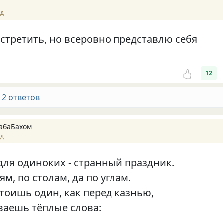
ад
встретить, но всеровно представлю себя
12
12 ответов
абаБахом
ад
для одиноких - странный праздник.
ям, по столам, да по углам.
стоишь один, как перед казнью,
аешь тёплые слова: