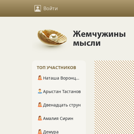
Войти
ТОП УЧАСТНИКОВ
Наташа Воронцова
Арыстан Тастанов
Двенадцать струн
Амалия Сирин
Демура