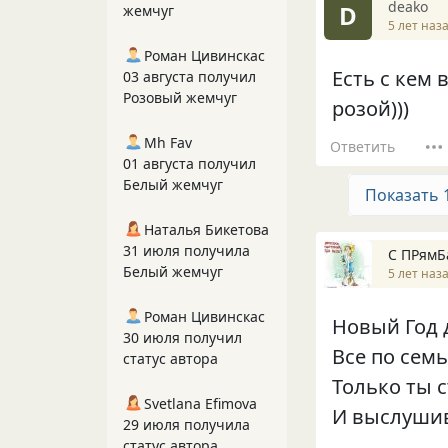
deako
D
жемчуг
5 лет наз
Роман Цивинскас
Есть с кем 
03 августа получил
Розовый жемчуг
розой)))
Mh Fav
Ответить
01 августа получил
Белый жемчуг
Показать 
Наталья Бикетова
31 июля получила
С ПРямБ
Белый жемчуг
5 лет наз
Роман Цивинскас
Новый Год 
30 июля получил
Все по семь
статус автора
Только ты 
Svetlana Efimova
И выслушив
29 июля получила
статус автора