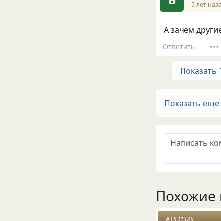
5 лет наз
А зачем други
Ответить
Показать 
Показать еще
Похожие 
#1531329