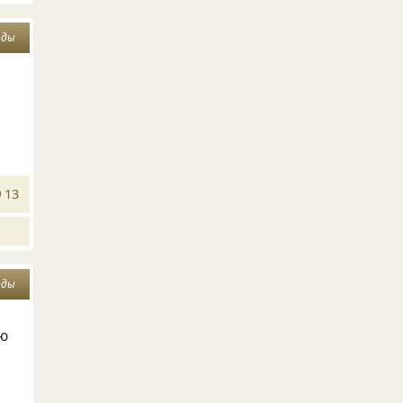
оды
т
13
оды
ью