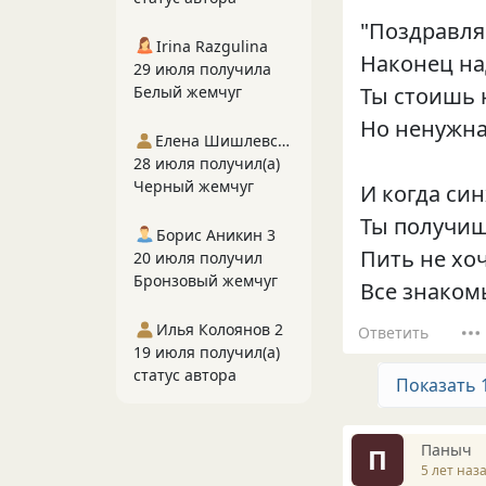
"Поздравля
Irina Razgulina
Наконец на
29 июля получила
Ты стоишь 
Белый жемчуг
Но ненужна
Елена Шишлевская
28 июля получил(а)
Черный жемчуг
И когда син
Ты получиш
Борис Аникин 3
Пить не хоч
20 июля получил
Бронзовый жемчуг
Все знакомы
Илья Колоянов 2
Ответить
19 июля получил(а)
статус автора
Показать 
Паныч
П
5 лет наз