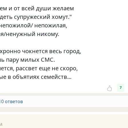
ем и от всей души желаем
деть супружеский хомут."
непожилой/ непожилая,
я/ненужный никому.
хронно чокнется весь город,
ь пару милых СМС.
ется, рассвет еще не скоро,
е в объятиях семейств...
7
10 ответов
ад