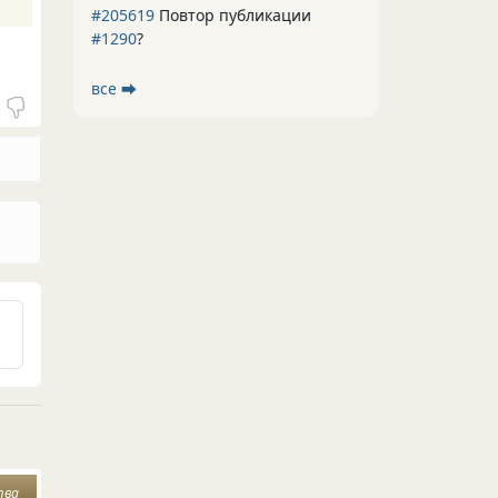
#205619
Повтор публикации
#1290
?
все ⮕
тва