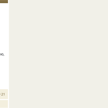
ню,
21