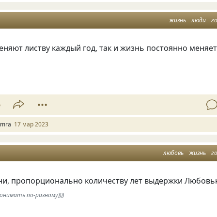
жизнь
люди
г
еняют листву каждый год, так и жизнь постоянно меняе
6
amra
17 мар 2023
любовь
жизнь
г
ни, пропорционально количеству лет выдержки Любов
нимать по-разному))))