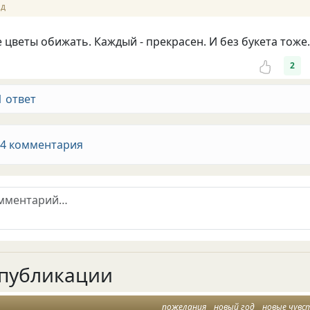
ад
е цветы обижать. Каждый - прекрасен. И без букета тоже.
2
1 ответ
 4 комментария
публикации
пожелания
новый год
новые чувс