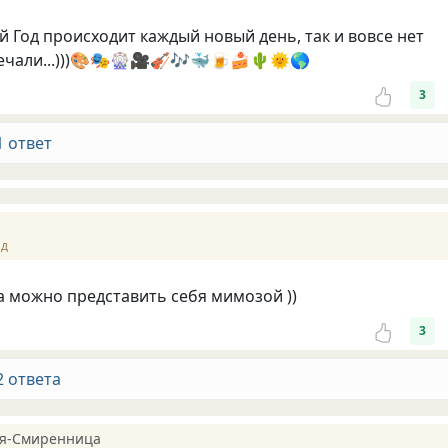
ый Год происходит каждый новый день, так и вовсе нет
ечали...)))🎨🎭🎡🎥🎻🎶🐳🍺🍰🌵🌞🌎
3
1 ответ
ад
та можно представить себя мимозой ))
3
2 ответа
я-Смиренница