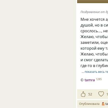
Поздравление от ду
Мне хочется а
душой, но в с
срослось…, н
Желаю, чтобы
заметили, оце
которой ему т
Желаю, чтобы 
и смог сделат
где-то в глуб
… показать весь т
©
tamra
1285
52
Опубликовала
t