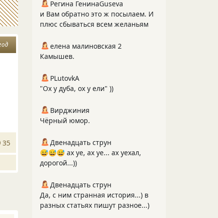
Регина ГенинаGuseva
и Вам обратно это ж посылаем. И
плюс сбываться всем желаньям
год
елена малиновская 2
Камышев.
PLutоvkА
"Ох у дуба, ох у ели" ))
Вирджиния
Чёрный юмор.
Двенадцать струн
35
😅😅😅 ах уе, ах уе... ах уехал,
дорогой...))
Двенадцать струн
Да, с ним странная история...) в
разных статьях пишут разное...)