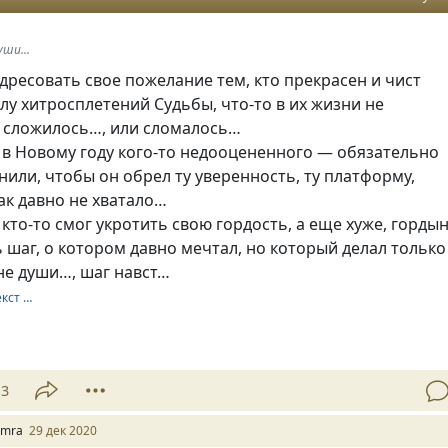
ши...
дресовать свое пожелание тем, кто прекрасен и чист
илу хитросплетений Судьбы, что-то в их жизни не
е сложилось…, или сломалось…
 в Новому году кого-то недооцененного — обязательно
нили, чтобы он обрел ту уверенность, ту платформу,
ак давно не хватало…
кто-то смог укротить свою гордость, а еще хуже, горды
ь шаг, о котором давно мечтал, но который делал только
ине души…, шаг навст…
екст …
13
amra
29 дек 2020