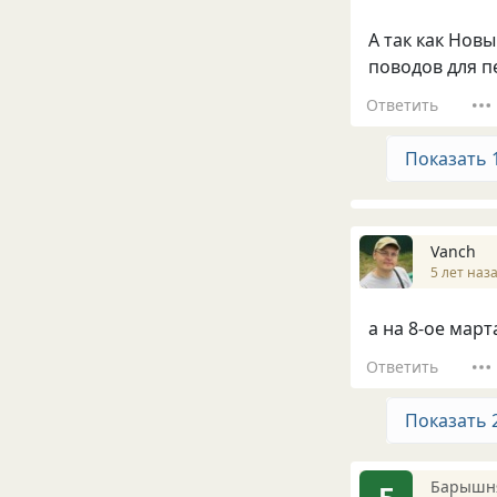
А так как Нов
поводов для п
Ответить
Показать 
Vanch
5 лет наз
а на 8-ое мар
Ответить
Показать 
Барышн
Б