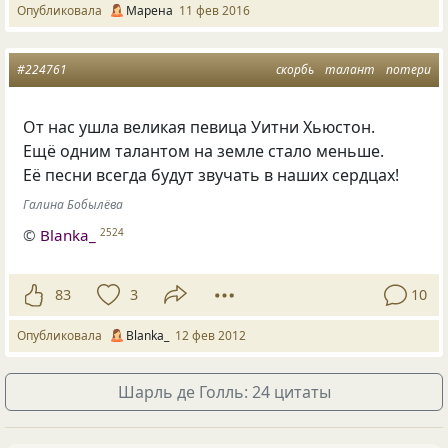
Опубликовала
Марена
11 фев 2016
#224761
скорбь
талант
потери
От нас ушла великая певица Уитни Хьюстон.
Ещё одним талантом на земле стало меньше.
Её песни всегда будут звучать в наших сердцах!
Галина Бобылёва
©
Blanka_
2524
83
3
10
Опубликовала
Blanka_
12 фев 2012
Шарль де Голль: 24 цитаты