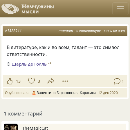
#1522944
талант
в литературе
как и во всем
В литературе, как и во всем, талант — это символ
ответственности.
©
Шарль де Голль
24
13
3
1
Опубликовала
Валентина Барановская-Карякина
12 дек 2020
1 комментарий
TheMagicCat