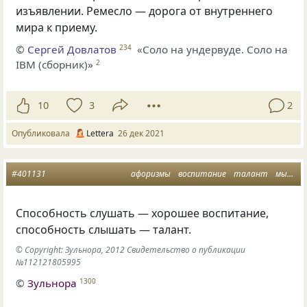
изъявлении. Ремесло — дорога от внутреннего
мира к приему.
©
Сергей Довлатов
«Соло на ундервуде. Соло на
234
IBM (сборник)»
2
10
3
2
Опубликовала
Lettera
26 дек 2021
#401131
афоризмы
воспитание
талант
мысли
Способность слушать — хорошее воспитание,
способность слышать — талант.
© Copyright: Зульнора, 2012 Свидетельство о публикации
№112121805995
©
Зульнора
1300