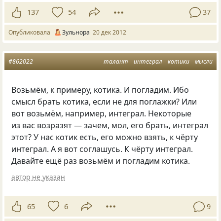
137
54
37
Опубликовала
Зульнора
20 дек 2012
#862022
талант
интеграл
котики
мысли
Возьмём, к примеру, котика. И погладим. Ибо
смысл брать котика, если не для поглажки? Или
вот возьмём, например, интеграл. Некоторые
из вас возразят — зачем, мол, его брать, интеграл
этот? У нас котик есть, его можно взять, к чёрту
интеграл. А я вот соглашусь. К чёрту интеграл.
Давайте ещё раз возьмём и погладим котика.
автор не указан
65
6
9