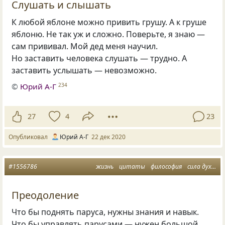
Слушать и слышать
К любой яблоне можно привить грушу. А к груше
яблоню. Не так уж и сложно. Поверьте, я знаю —
сам прививал. Мой дед меня научил.
Но заставить человека слушать — трудно. А
заставить услышать — невозможно.
©
Юрий А-Г
234
27
4
23
Опубликовал
Юрий А-Г
22 дек 2020
#1556786
жизнь
цитаты
философия
сила духа
а
Преодоление
Что бы поднять паруса, нужны знания и навык.
Что бы управлять парусами — нужен большой