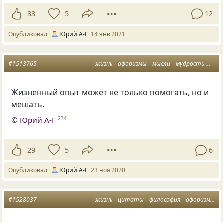
33
5
12
Опубликовал
Юрий А-Г
14 янв 2021
#1513765
жизнь
афоризмы
мысли
мудрость
мысл
Жизненный опыт может не только помогать, но и
мешать.
©
Юрий А-Г
234
29
5
6
Опубликовал
Юрий А-Г
23 ноя 2020
#1528037
жизнь
цитаты
философия
афоризмы