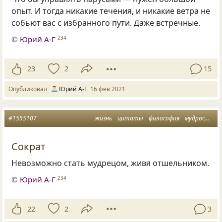
опыт. И тогда никакие течения, и никакие ветра не
собьют вас с избранного пути. Даже встречные.
©
Юрий А-Г
234
23
2
15
Опубликовал
Юрий А-Г
16 фев 2021
#1555107
жизнь
цитаты
философия
мудрость
а
Сократ
Невозможно стать мудрецом, живя отшельником.
©
Юрий А-Г
234
22
2
3