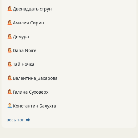
Двенадцать струн
Амалия Сирин
Демура
Dana Noire
Тай Ночка
Валентина_Захарова
Галина Суховерх
Константин Балухта
весь топ ⮕