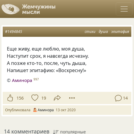
#1494845
стихи
душа
эпитафия
Еще живу, еще люблю, моя душа,
Наступит срок, я навсегда исчезну.
А позже кто-то, после, чуть дыша,
Напишет эпитафию: «Воскресну!»
©
Аминора
997
156
19
14
Опубликовала
Аминора
13 окт 2020
14 комментариев
популярные