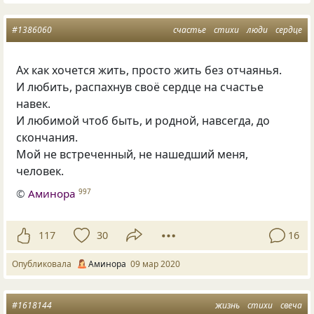
#1386060
счастье
стихи
люди
сердце
Ах как хочется жить, просто жить без отчаянья.
И любить, распахнув своё сердце на счастье
навек.
И любимой чтоб быть, и родной, навсегда, до
скончания.
Мой не встреченный, не нашедший меня,
человек.
©
Аминора
997
117
30
16
Опубликовала
Аминора
09 мар 2020
#1618144
жизнь
стихи
свеча