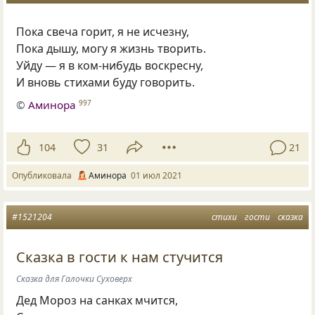
Пока свеча горит, я не исчезну,
Пока дышу, могу я жизнь творить.
Уйду — я в ком-нибудь воскресну,
И вновь стихами буду говорить.
©
Аминора
997
104
31
21
Опубликовала
Аминора
01 июл 2021
#1521204
стихи
гости
сказка
Сказка в гости к нам стучится
Сказка для Галочки Суховерх
Дед Мороз на санках мчится,