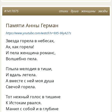
#1417075
стихи
душа
женщины
звезды
Памяти Анны Герман
https://www.youtube.com/watch?v=9X5-9kyA27s
Звезда горела в небесах,
Ах, как горела!
И пела женщина романс,
Волшебно пела.
Плыла мелодия в тиши,
И вдаль летела.
А вместе с ней моя душа
Свечой горела.
Тот нежный голос в тишине
К Истокам рвался.
Манил с собой и в глубине