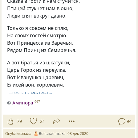
Сказка в гости к нам стучится.
Птицей стукнет нам в окно,
Люди спят вокруг давно.
Только я совсем не сплю,
На своих гостей смотрю.
Вот Принцесса из Заречья,
Рядом Принц из Семиречья.
А вот братья из шкатулки,
Царь Горох из переулка.
Вот Иванушка царевич,
Елисей вон, королевич.
… показать весь текст …
©
Аминора
997
79
21
94
Опубликовала
Вольная птаха
08 дек 2020