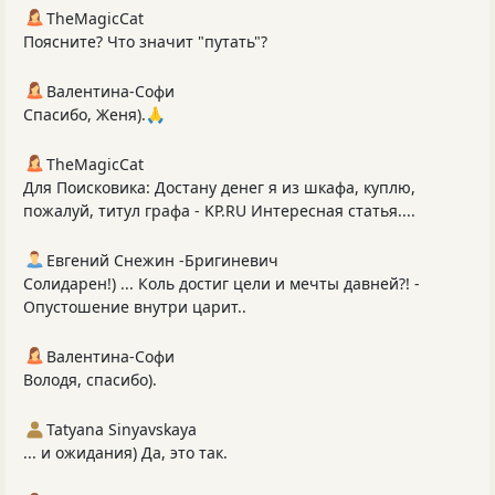
TheMagicCat
Поясните? Что значит "путать"?
Валентина-Софи
Спасибо, Женя).🙏
TheMagicCat
Для Поисковика: Достану денег я из шкафа, куплю,
пожалуй, титул графа - KP.RU Интересная статья....
Евгений Снежин -Бригиневич
Солидарен!) ... Коль достиг цели и мечты давней?! -
Опустошение внутри царит..
Валентина-Софи
Володя, спасибо).
Tatyana Sinyavskaya
... и ожидания) Да, это так.