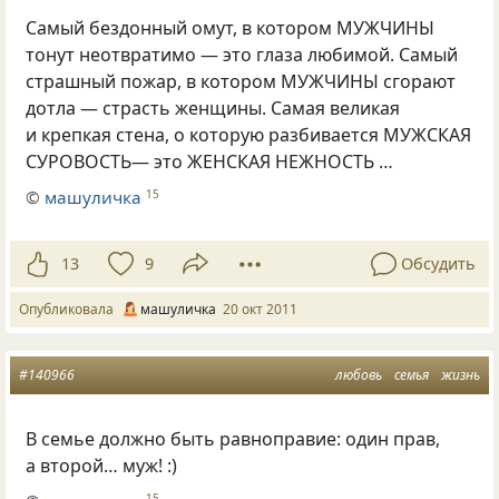
Самый бездонный омут, в котором МУЖЧИНЫ
тонут неотвратимо — это глаза любимой. Самый
страшный пожар, в котором МУЖЧИНЫ сгорают
дотла — страсть женщины. Самая великая
и крепкая стена, о которую разбивается МУЖСКАЯ
СУРОВОСТЬ— это ЖЕНСКАЯ НЕЖНОСТЬ …
©
машуличка
15
13
9
Обсудить
Опубликовала
машуличка
20 окт 2011
#140966
любовь
семья
жизнь
В семье должно быть равноправие: один прав,
а второй… муж! :)
15