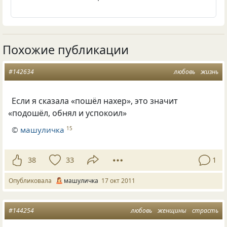
Похожие публикации
#142634
любовь
жизнь
Если я сказала
«
пошёл нахер», это значит
«
подошёл, обнял и успокоил»
©
машуличка
15
38
33
1
Опубликовала
машуличка
17 окт 2011
#144254
любовь
женщины
страсть