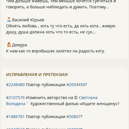
Чем дольше живёшь, тем меньше хочется суетиться и
говорить, а больше наблюдать и думать. Поэтому...
Василий Юрьев
Обнять любовь , хоть ту что есть, да хоть кота , живую
душу, душа должна хоть что то есть, не сух...
Демура
К нам как то воробышек залетел на радость коту.
ИСПРАВЛЕНИЯ И ПРЕТЕНЗИИ
#2248480
Повтор публикации
#2054456
?
#2107576
Изменить авторство на ©
Светлана
Володина
Художественный фильм «Ищите женщину»
?
1
#1886781
Повтор публикации
#50807
?