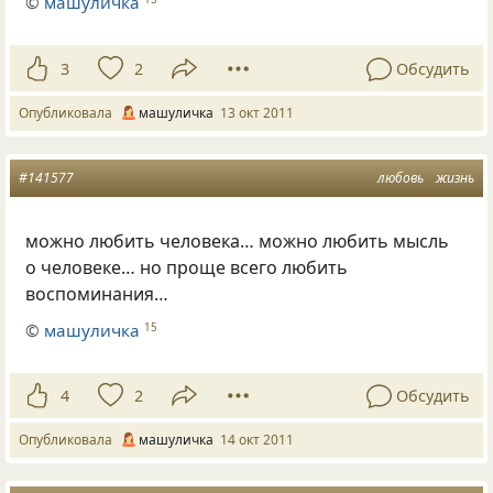
©
машуличка
3
2
Обсудить
Опубликовала
машуличка
13 окт 2011
#141577
любовь
жизнь
можно любить человека… можно любить мысль
о человеке… но проще всего любить
воспоминания…
©
машуличка
15
4
2
Обсудить
Опубликовала
машуличка
14 окт 2011