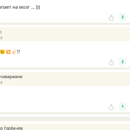
пает на мозг ... )))
2
o
ад
💥✌🏻⁉️
2
чавариани
ад
1
р Горбачёв