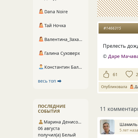
Dana Noire
Тай Ночка
#1466315
Валентина_Захарова
Прелесть дожд
Галина Суховерх
©
Даре Мачав
Константин Балухта
61
весь топ ⮕
Опубликовала
Д
ПОСЛЕДНИЕ
11 комментар
СОБЫТИЯ
Марина Денисова 5
Шамиль
06 августа
5 лет наз
получил(а) Белый