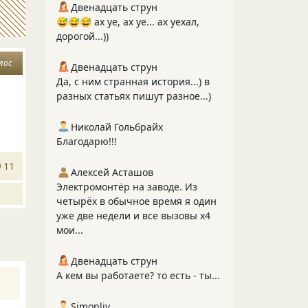
Двенадцать струн
😅😅😅 ах уе, ах уе... ах уехал,
дорогой...))
лос
Двенадцать струн
Да, с ним странная история...) в
разных статьях пишут разное...)
Николай Гольбрайх
Благодарю!!!
11
Алексей Асташов
Электромонтёр на заводе. Из
четырёх в обычное время я один
уже две недели и все вызовы х4
мои...
Двенадцать струн
А кем вы работаете? то есть - ты...
Simonliv