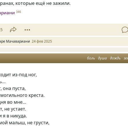
 ранах, которые ещё не зажили.
ариани
346
25
аре Мачавариани
24 фев 2025
боль
душа
дождь
зе
одит из-под ног,
ль…
, она пуста,
 могильного креста.
дня во мне…
, не устает.
 я в никуда.
мой малыш, не грусти,