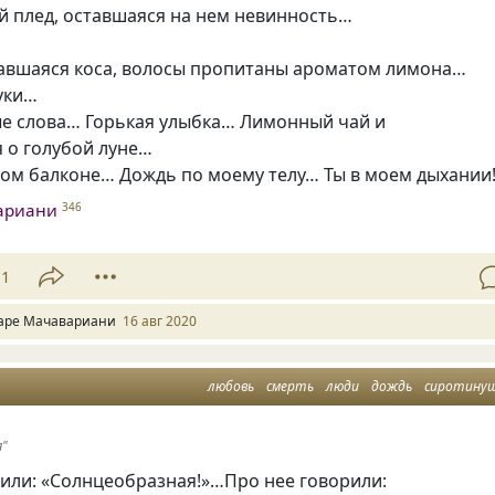
й плед, оставшаяся на нем невинность…
авшаяся коса, волосы пропитаны ароматом лимона…
уки…
е слова… Горькая улыбка… Лимонный чай и
 о голубой луне…
ром балконе… Дождь по моему телу… Ты в моем дыхании
ариани
346
11
аре Мачавариани
16 авг 2020
любовь
смерть
люди
дождь
сиротину
я"
рили: «Солнцеобразная!»…Про нее говорили: