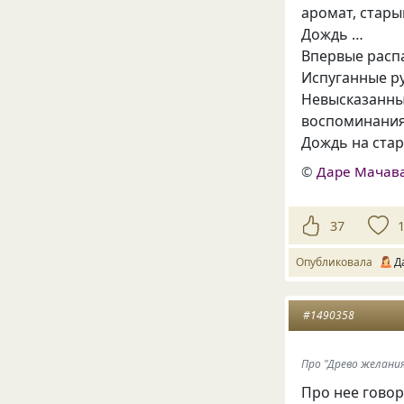
аромат, стары
Дождь …
Впервые расп
Испуганные р
Невысказанны
воспоминания
Дождь на ста
©
Даре Мачав
37
Опубликовала
Д
#1490358
Про "Древо желани
Про нее гово