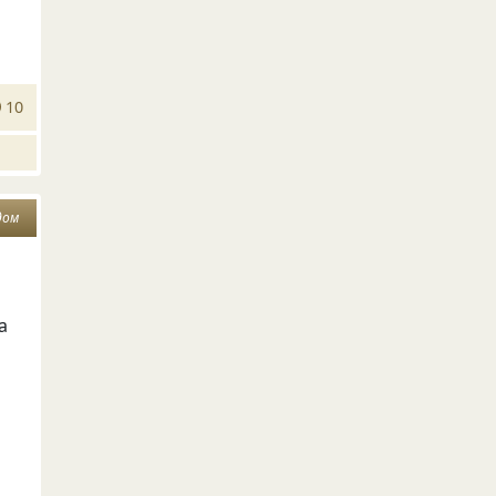
10
дом
а