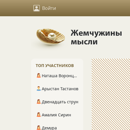
Войти
ТОП УЧАСТНИКОВ
Наташа Воронцова
Арыстан Тастанов
Двенадцать струн
Амалия Сирин
Демура