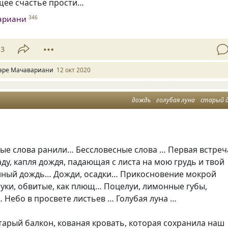
щее счастье прости…
ариани
346
13
аре Мачавариани
12 окт 2020
дождь
голубая луна
старый 
ые слова ранили… Бессловесные слова … Первая встреч
ду, капля дождя, падающая с листа на мою грудь и твой
ный дождь… Дожди, осадки… Прикосновение мокрой
 руки, обвитые, как плющ… Поцелуи, лимонные губы,
 Небо в просвете листьев … Голубая луна …
тарый балкон, кованая кровать, которая сохранила наш