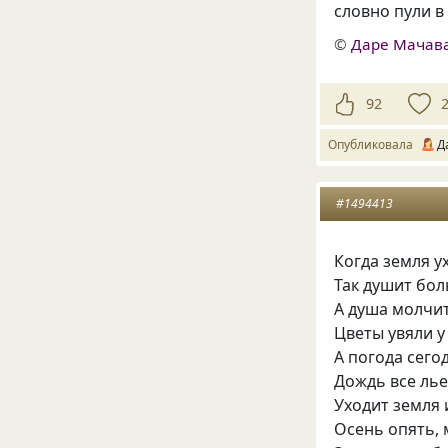
словно пули в
©
Даре Мачав
92
Опубликовала
Д
#1494413
Когда земля ух
Так душит бо
А душа молчит
Цветы увяли у
А погода сего
Дождь все льет
Уходит земля и
Осень опять, 