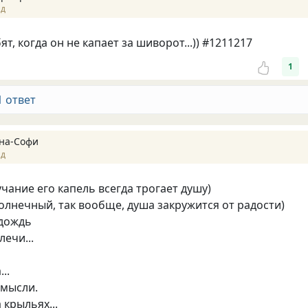
ад
т, когда он не капает за шиворот...)) #1211217
1
1 ответ
на-Софи
ад
учание его капель всегда трогает душу)
солнечный, так вообще, душа закружится от радости)
 дождь
ечи...
..
 мысли.
 крыльях...