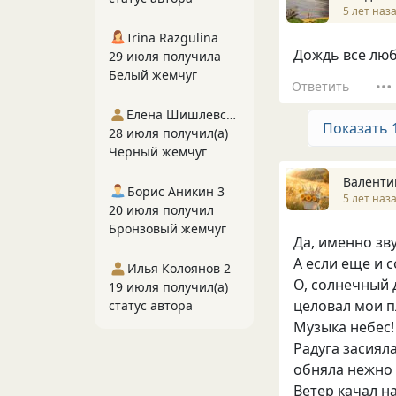
5 лет наз
Irina Razgulina
Дождь все любя
29 июля получила
Белый жемчуг
Ответить
Елена Шишлевская
Показать 
28 июля получил(а)
Черный жемчуг
Валенти
Борис Аникин 3
5 лет наз
20 июля получил
Бронзовый жемчуг
Да, именно зв
А если еще и 
Илья Колоянов 2
О, солнечный
19 июля получил(а)
целовал мои пл
статус автора
Музыка небес!
Радуга засияла.
обняла нежно
Ветер качал на