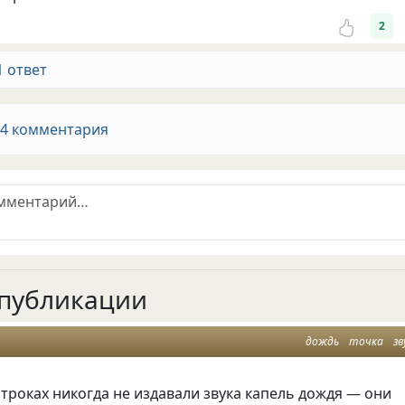
2
1 ответ
 4 комментария
публикации
дождь
точка
зв
строках никогда не издавали звука капель дождя — они