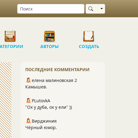
Выбрать область
АТЕГОРИИ
АВТОРЫ
СОЗДАТЬ
ПОСЛЕДНИЕ КОММЕНТАРИИ
елена малиновская 2
Камышев.
PLutоvkА
"Ох у дуба, ох у ели" ))
Вирджиния
Чёрный юмор.