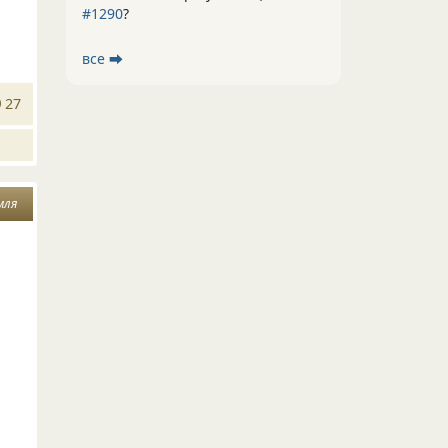
#1290
?
все ⮕
27
мля