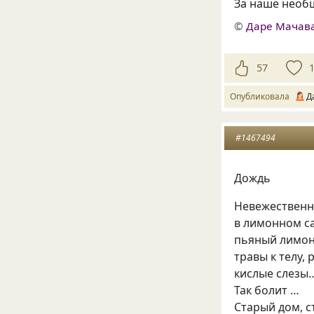
За наше необ
©
Даре Мачав
57
Опубликовала
Д
#1467494
Дождь
Невежественн
в лимонном са
пьяный лимон
травы к телу,
кислые слезы…
Так болит …
Старый дом, с