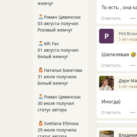
жемчуг
То есть , она ка
Роман Цивинскас
Ответить
03 августа получил
Розовый жемчуг
PetrBrav
P
5 лет наз
Mh Fav
01 августа получил
Шепелявая 🤣
Белый жемчуг
Ответить
Наталья Бикетова
31 июля получила
Даре Ма
Белый жемчуг
5 лет наз
Роман Цивинскас
Иногда)
30 июля получил
статус автора
Ответить
Svetlana Efimova
29 июля получила
Владими
статус автора