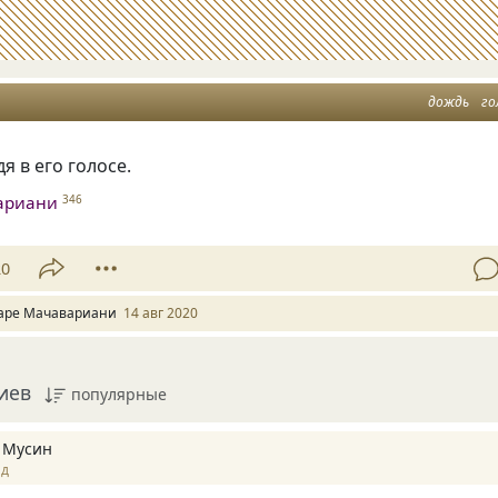
дождь
го
я в его голосе.
ариани
346
20
аре Мачавариани
14 авг 2020
иев
популярные
 Мусин
ад