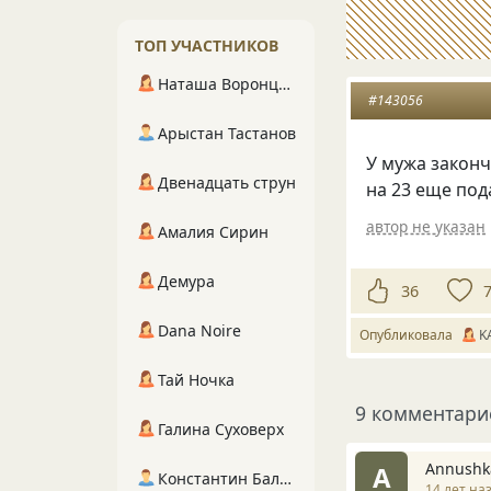
ТОП УЧАСТНИКОВ
Наташа Воронцова
#143056
Арыстан Тастанов
У мужа законч
Двенадцать струн
на 23 еще пода
автор не указан
Амалия Сирин
Демура
36
Dana Noire
Опубликовала
K
Тай Ночка
9 комментари
Галина Суховерх
Annushk
A
Константин Балухта
14 лет на