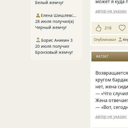
может я куда 
Белый жемчуг
автор не указан
Елена Шишлевская
28 июля получил(а)
Черный жемчуг
218
Опубликовал
Аn
Борис Аникин 3
20 июля получил
Бронзовый жемчуг
#67367
Возвращается 
кругом бардак
нет, жена сид
— «Что случи
Жена отвечает
— «Вот, сегод
автор не указан