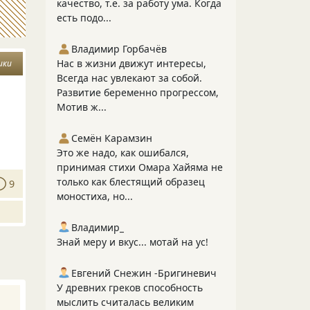
качество, т.е. за работу ума. Когда
есть подо...
Владимир Горбачёв
Нас в жизни движут интересы,
ики
Всегда нас увлекают за собой.
Развитие беременно прогрессом,
Мотив ж...
Семён Карамзин
Это же надо, как ошибался,
принимая стихи Омара Хайяма не
только как блестящий образец
9
моностиха, но...
Владимир_
Знай меру и вкус... мотай на ус!
Евгений Снежин -Бригиневич
У древних греков способность
мыслить считалась великим