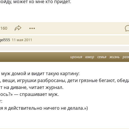
пойду, может ко мне кто придет.
160
gel555
11 мая 2011
ирония
юмор
семья
жизнь
раз
муж домой и видит такую картину:
, вещи, игрушки разбросаны, дети грязные бегают, обед
ит на диване, читает журнал.
лось?» — спрашивает муж.
:
ня я действительно ничего не делала.»)