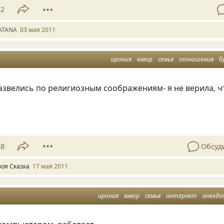
42
ATANA
03 мая 2011
ирония
юмор
семья
отношения
б
азвелись по религиозным соображениям- я не верила, ч
38
Обсуд
воя Сказка
17 мая 2011
ирония
юмор
семья
интернет
анекд