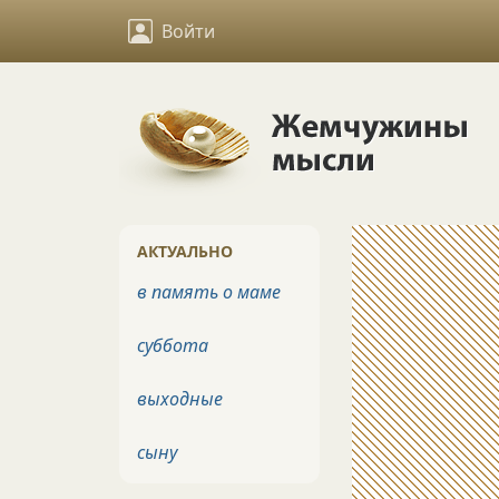
Войти
АКТУАЛЬНО
в память о маме
суббота
выходные
сыну