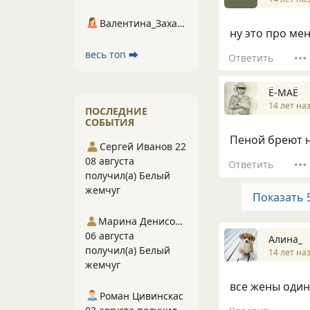
Валентина_Захарова
ну это про меня
весь топ ⮕
Ответить
Ё-МАЁ
14 лет на
ПОСЛЕДНИЕ
СОБЫТИЯ
Пеной бреют н
Сергей Иванов 22
08 августа
Ответить
получил(а) Белый
жемчуг
Показать 
Марина Денисова 5
06 августа
Алина_
получил(а) Белый
14 лет на
жемчуг
все жены одина
Роман Цивинскас