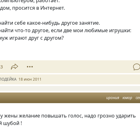
компьютером, работает.
дом, просится в Интернет.
найти себе какое-нибудь другое занятие.
у найти что-то другое, если две мои любимые игрушки:
уж играют друг с другом?
33
ЛОДЕЙКА
18 июн 2011
ирония
юмор
се
у жены желание повышать голос, надо грозно ударить
й шубой !