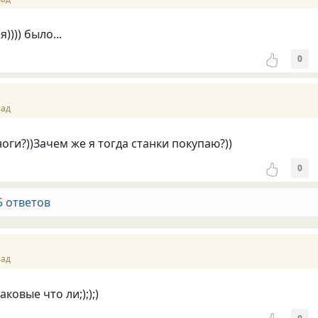
)))) было...
0
зад
оги?))Зачем же я тогда станки покупаю?))
0
5 ответов
зад
ковые что ли;););)