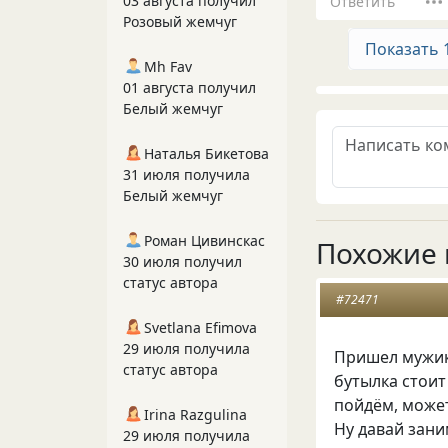
03 августа получил
Ответить
Розовый жемчуг
Показать 
Mh Fav
01 августа получил
Белый жемчуг
Наталья Бикетова
31 июля получила
Белый жемчуг
Роман Цивинскас
Похожие 
30 июля получил
статус автора
#72471
Svetlana Efimova
29 июля получила
Пришел мужик
статус автора
бутылка стоит
пойдём, может
Irina Razgulina
Ну давай заним
29 июля получила