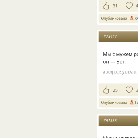
31
Опубликовала
K
#75467
Мы с мужем р
он — Бог.
автор не указан
25
Опубликовала
Т
#91333