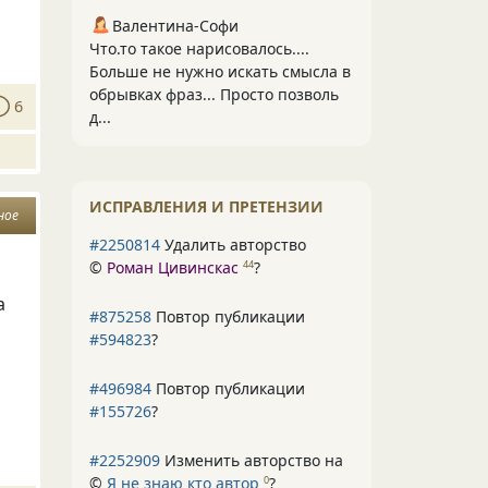
Валентина-Софи
Что.то такое нарисовалось....
Больше не нужно искать смысла в
обрывках фраз... Просто позволь
6
д...
ИСПРАВЛЕНИЯ И ПРЕТЕНЗИИ
ное
#2250814
Удалить авторство
©
Роман Цивинскас
?
44
а
#875258
Повтор публикации
#594823
?
#496984
Повтор публикации
#155726
?
#2252909
Изменить авторство на
©
Я не знаю кто автор
?
0