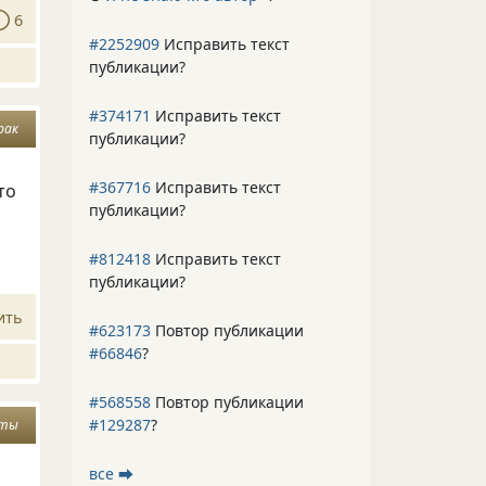
6
#2252909
Исправить текст
публикации?
#374171
Исправить текст
рак
публикации?
#367716
Исправить текст
то
публикации?
#812418
Исправить текст
публикации?
ить
#623173
Повтор публикации
#66846
?
#568558
Повтор публикации
#129287
?
оты
все ⮕