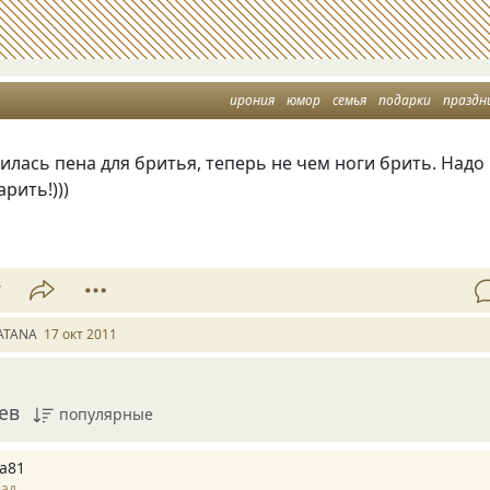
ирония
юмор
семья
подарки
праздн
илась пена для бритья, теперь не чем ноги брить. Надо
рить!)))
7
ATANA
17 окт 2011
ев
популярные
a81
зад