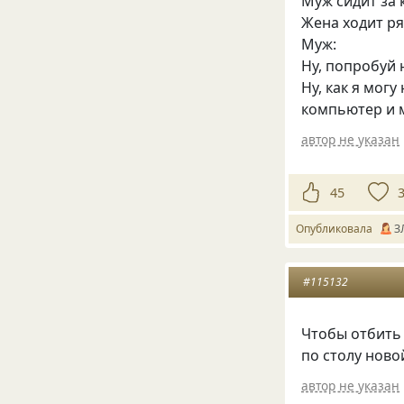
Муж сидит за 
Жена ходит ря
Муж:
Ну, попробуй 
Ну, как я мог
компьютер и м
автор не указан
45
Опубликовала
З
#115132
Чтобы отбить 
по столу ново
автор не указан