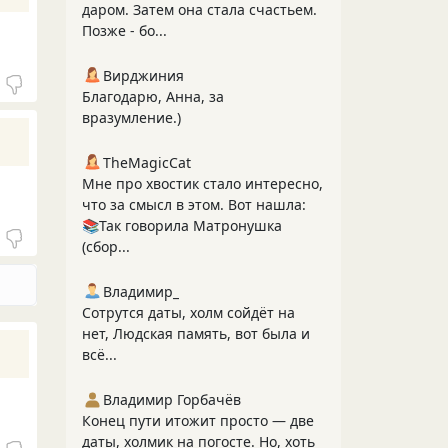
даром. Затем она стала счастьем.
Позже - бо...
Вирджиния
Благодарю, Анна, за
вразумление.)
TheMagicCat
Мне про хвостик стало интересно,
что за смысл в этом. Вот нашла:
📚Так говорила Матронушка
(сбор...
Владимир_
Сотрутся даты, холм сойдёт на
нет, Людская память, вот была и
всё...
Владимир Горбачёв
Конец пути итожит просто — две
даты, холмик на погосте. Но, хоть