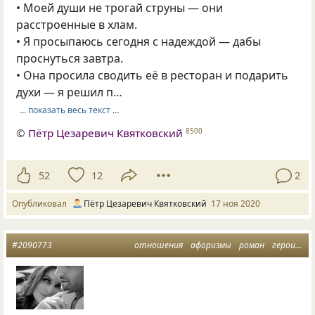
• Моей души не трогай струны — они
расстроенные в хлам.
• Я просыпаюсь сегодня с надеждой — дабы
проснуться завтра.
• Она просила сводить её в ресторан и подарить
духи — я решил п…
… показать весь текст …
©
Пётр Цезаревич Квятковский
8500
52
12
2
Опубликовал
Пётр Цезаревич Квятковский
17 ноя 2020
#2090773
отношения
афоризмы
роман
герои
му