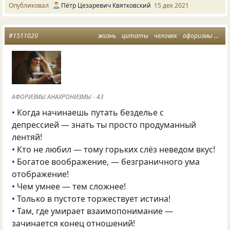
Опубликовал
Пётр Цезаревич Квятковский
15 дек 2021
#1511020
жизнь
цитаты
человек
афоризмы
афо
АФОРИЗМЫ АНАХРОНИЗМЫ - 43
• Когда начинаешь путать безделье с
депрессией — знать ты просто продуманный
лентяй!
• Кто не любил — тому горьких слёз неведом вкус!
• Богатое воображение, — безграничного ума
отображение!
• Чем умнее — тем сложнее!
• Только в пустоте торжествует истина!
• Там, где умирает взаимопонимание —
зачинается конец отношений!