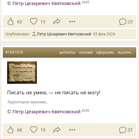
©
Пётр Цезаревич Квятковский
8500
62
13
23
Опубликовал
Пётр Цезаревич Квятковский
03 фев 2024
#1691918
цитаты
человек
афоризмы
писатели
Писать не умею, — не писать не могу!
Территория сарказма...
©
Пётр Цезаревич Квятковский
8500
66
10
37