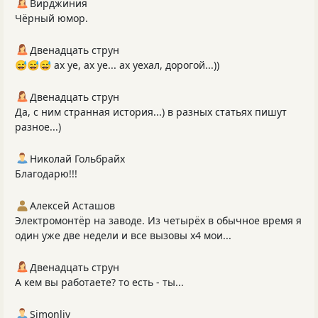
Вирджиния
Чёрный юмор.
Двенадцать струн
😅😅😅 ах уе, ах уе... ах уехал, дорогой...))
Двенадцать струн
Да, с ним странная история...) в разных статьях пишут
разное...)
Николай Гольбрайх
Благодарю!!!
Алексей Асташов
Электромонтёр на заводе. Из четырёх в обычное время я
один уже две недели и все вызовы х4 мои...
Двенадцать струн
А кем вы работаете? то есть - ты...
Simonliv