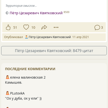
Территория смыслов ..
©
Пётр Цезаревич Квятковский
8500
51
10
3
Опубликовал
Пётр Цезаревич Квятковский
11 апр 2021
Пётр Цезаревич Квятковский: 8479 цитат
ПОСЛЕДНИЕ КОММЕНТАРИИ
елена малиновская 2
Камышев.
PLutоvkА
"Ох у дуба, ох у ели" ))