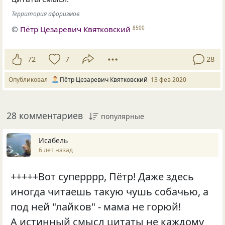
Территория афоризмов
©
Пётр Цезаревич Квятковский
8500
72
7
28
Опубликовал
Пётр Цезаревич Квятковский
13 фев 2020
28 комментариев
популярные
Исабель
6 лет назад
+++++Вот суперррр, Пётр! Даже здесь
иногда читаешь такую чушь собачью, а
под ней "лайков" - мама не горюй!
А истинный смысл цитаты не каждому