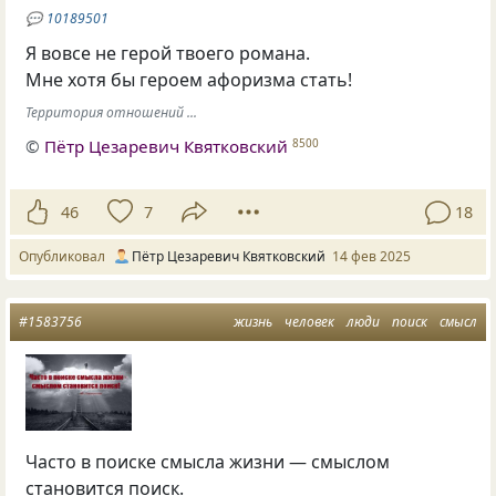
💬
10189501
Я вовсе не герой твоего романа.
Мне хотя бы героем афоризма стать!
Территория отношений ...
©
Пётр Цезаревич Квятковский
8500
46
7
18
Опубликовал
Пётр Цезаревич Квятковский
14 фев 2025
#1583756
жизнь
человек
люди
поиск
смысл
Часто в поиске смысла жизни — смыслом
становится поиск.