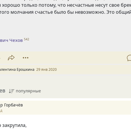
я хорошо только потому
,
что несчастные несут свое бре
этого молчания счастье было бы невозможно. Это общи
вич Чехов
542
4
алентина Ерошкина
29 янв 2020
ев
популярные
р Горбачёв
ад
 закрутила,