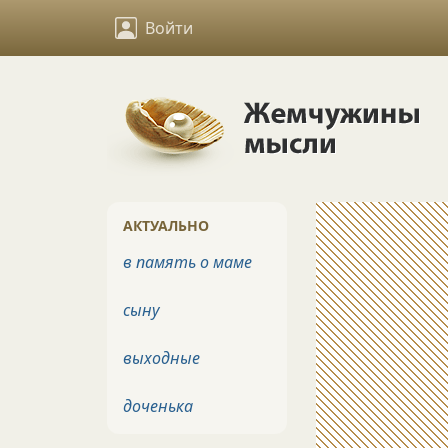
Войти
АКТУАЛЬНО
в память о маме
сыну
выходные
доченька