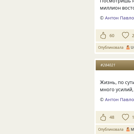
Посмотришь на
миллион вост
©
Антон Павло
60
Опубликовала
U
#284021
Жизнь, по сут
много усилий,
©
Антон Павло
48
Опубликовала
M