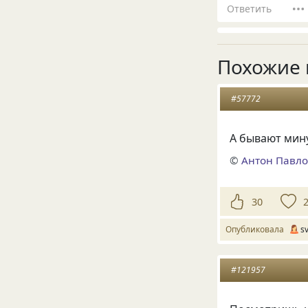
Ответить
Похожие 
#57772
А бывают мину
©
Антон Павло
30
Опубликовала
s
#121957