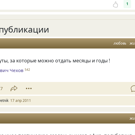
1
публикации
любовь
жи
ты, за которые можно отдать месяцы и годы !
вич Чехов
542
27
vetnik
17 апр 2011
жи