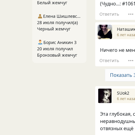
Белый жемчуг
(Чудно...: #106
Ответить
Елена Шишлевская
28 июля получил(а)
Черный жемчуг
Наташик
6 лет наз
Борис Аникин 3
20 июля получил
Ничего не меня
Бронзовый жемчуг
Ответить
Показать 
SUok2
6 лет наз
Эта глубокая,
неравнодушных
отвязных ещё и