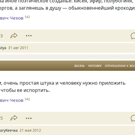
 иное поэтическое созданье: кисея, эфир, полубогиня,
оргов, а заглянешь в душу — обыкновеннейший крокоди
вич Чехов
542
23
stya
31 авг 2011
жизнь
человек
отношение к жи
и, очень простая штука и человеку нужно приложить
 чтобы ее испортить.
вич Чехов
542
15
aryKeeчка
21 мая 2012