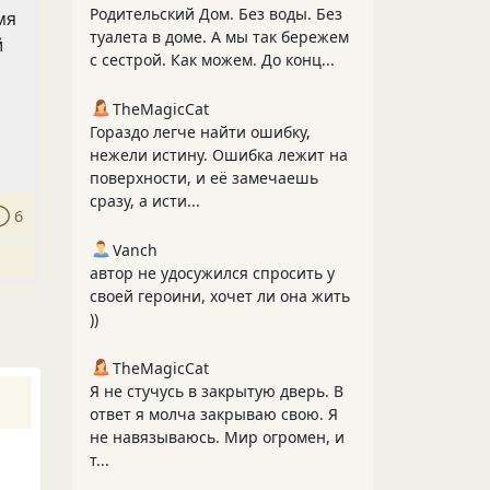
Родительский Дом. Без воды. Без
мя
туалета в доме. А мы так бережем
й
с сестрой. Как можем. До конц...
TheMagicCat
Гораздо легче найти ошибку,
нежели истину. Ошибка лежит на
поверхности, и её замечаешь
сразу, а исти...
6
Vanch
автор не удосужился спросить у
своей героини, хочет ли она жить
))
TheMagicCat
Я не стучусь в закрытую дверь. В
ответ я молча закрываю свою. Я
не навязываюсь. Мир огромен, и
т...