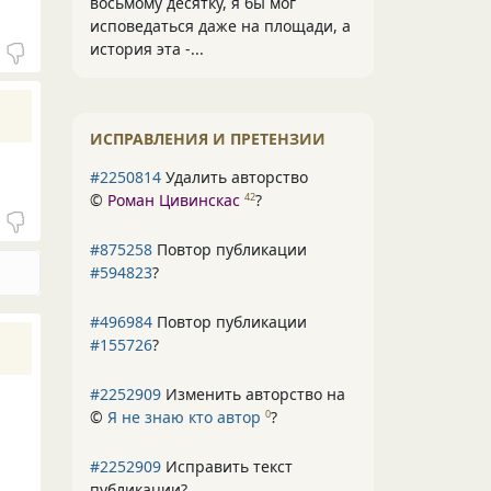
восьмому десятку, я бы мог
исповедаться даже на площади, а
история эта -...
ИСПРАВЛЕНИЯ И ПРЕТЕНЗИИ
#2250814
Удалить авторство
©
Роман Цивинскас
?
42
#875258
Повтор публикации
#594823
?
#496984
Повтор публикации
#155726
?
#2252909
Изменить авторство на
©
Я не знаю кто автор
?
0
#2252909
Исправить текст
публикации?