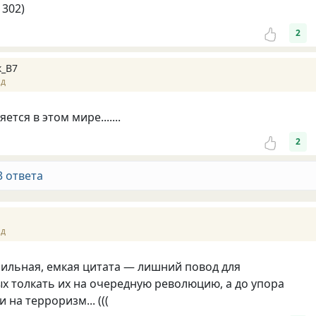
1302)
2
_В7
ад
ется в этом мире.......
2
3 ответа
ад
 сильная, емкая цитата — лишний повод для
 толкать их на очередную революцию, а до упора
 на терроризм... (((