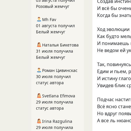
03 августа получил
Создав инстин
Розовый жемчуг
И всё бы очен
Когда бы знать
Mh Fav
01 августа получил
Ход эволюции 
Белый жемчуг
Как будто мел
И понимаешь 
Наталья Бикетова
Не ведом ей у
31 июля получила
Белый жемчуг
Так, повинуясь
Роман Цивинскас
Едим и пьем, 
30 июля получил
И истину глаг
статус автора
Увидев блик с
Svetlana Efimova
Подчас настиг
29 июля получила
Всё ясно стане
статус автора
Но вдруг появ
А все ль нюанс
Irina Razgulina
29 июля получила