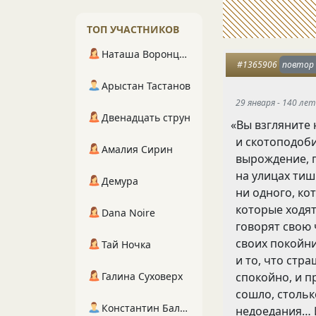
ТОП УЧАСТНИКОВ
Наташа Воронцова
#1365906
повтор
Арыстан Тастанов
29 января - 140 лет
Двенадцать струн
«
Вы взгляните 
и скотоподоб
Амалия Сирин
вырождение
,
на улицах ти
Демура
ни одного
,
ко
которые ходят
Dana Noire
говорят свою 
своих покойн
Тай Ночка
и то
,
что стра
спокойно
,
и п
Галина Суховерх
сошло
,
стольк
Константин Балухта
недоедания… 