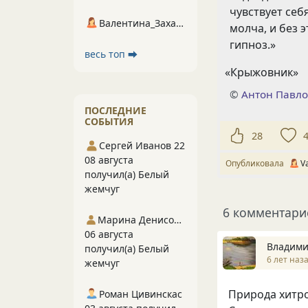
чувствует себ
Валентина_Захарова
молча
,
и без 
гипноз.»
весь топ ⮕
«
Крыжовник»
©
Антон Павло
ПОСЛЕДНИЕ
СОБЫТИЯ
28
Сергей Иванов 22
08 августа
Опубликовала
V
получил(а) Белый
жемчуг
6 комментари
Марина Денисова 5
06 августа
Владими
получил(а) Белый
6 лет наз
жемчуг
Природа хитро
Роман Цивинскас