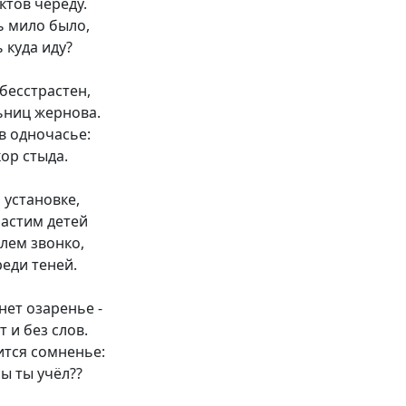
ктов череду.
ь мило было,
 куда иду?
бесстрастен,
ьниц жернова.
в одночасье:
кор стыда.
 установке,
растим детей
олем звонко,
реди теней.
нет озаренье -
т и без слов.
ится сомненье:
ы ты учёл??