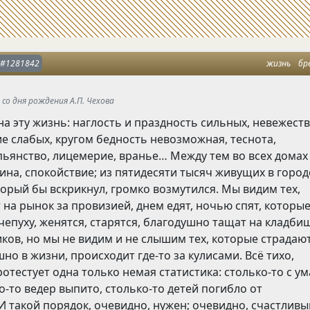
#1281842
жизнь
бр
 со дня рождения А.П. Чехова
на эту жизнь: наглость и праздность сильных
,
невежест
ие слабых
,
кругом бедность невозможная
,
теснота
,
пьянство
,
лицемерие
,
вранье… Между тем во всех домах
шина
,
спокойствие; из пятидесяти тысяч живущих в город
торый бы вскрикнул
,
громко возмутился. Мы видим тех
,
 на рынок за провизией
,
днем едят
,
ночью спят
,
которы
чепуху
,
женятся
,
старятся
,
благодушно тащат на кладби
иков
,
но мы не видим и не слышим тех
,
которые страдаю
шно в жизни
,
происходит где-то за кулисами. Всё тихо
,
ротестует одна только немая статистика: столько-то с ум
о-то ведер выпито
,
столько-то детей погибло от
И такой порядок
,
очевидно
,
нужен; очевидно
,
счастливы