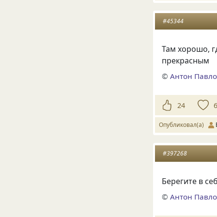
#45344
Там хорошо, г
прекрасным
©
Антон Павло
24
Опубликовал(а)
#397268
Берегите в се
©
Антон Павло