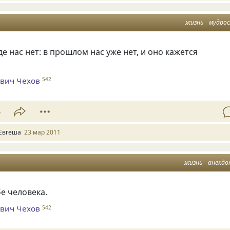
жизнь
мудро
де нас нет: в прошлом нас уже нет, и оно кажется
вич Чехов
542
6
Евгеша
23 мар 2011
жизнь
анекд
бе человека.
вич Чехов
542