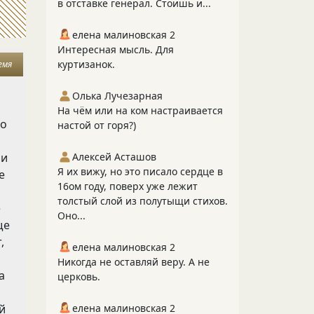
в отставке генерал. Стоишь и...
елена малиновская 2
Интересная мысль. Для
куртизанок.
емя
Олька Лучезарная
На чём или на ком настраивается
во
настой от горя?)
 и
Алексей Асташов
Я их вижу, но это писало сердце в
е
16ом году, поверх уже лежит
толстый слой из полутыщи стихов.
е
Оно...
ще
т
,
елена малиновская 2
Никогда не оставляй веру. А не
а
церковь.
й
елена малиновская 2