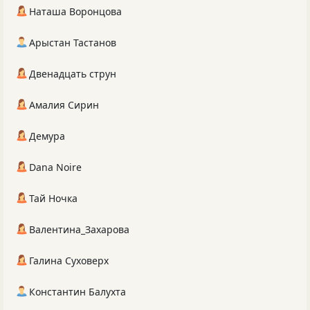
Наташа Воронцова
Арыстан Тастанов
Двенадцать струн
Амалия Сирин
Демура
Dana Noire
Тай Ночка
Валентина_Захарова
Галина Суховерх
Константин Балухта