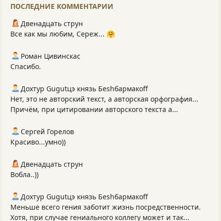
ПОСЛЕДНИЕ КОММЕНТАРИИ
Двенадцать струн
Все как мы любим, Сереж... 🤗
Роман Цивинскас
Спасибо.
Дохтур Gugutцэ князь Беshбармакоff
Нет, это не авторский текст, а авторская орфография...
Причём, при цитировании авторского текста а...
Сергей Горелов
Красиво...умно))
Двенадцать струн
Вобла..))
Дохтур Gugutцэ князь Беshбармакоff
Меньше всего гения заботит жизнь посредственности.
Хотя, при случае гениального коллегу может и так...