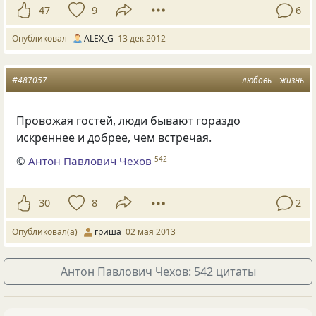
47
9
6
Опубликовал
ALEX_G
13 дек 2012
#487057
любовь
жизнь
Провожая гостей, люди бывают гораздо
искреннее и добрее, чем встречая.
©
Антон Павлович Чехов
542
30
8
2
Опубликовал(а)
гриша
02 мая 2013
Антон Павлович Чехов: 542 цитаты