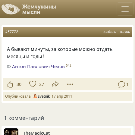
#57772
любовь
жизнь
А бывают минуты, за которые можно отдать
месяцы и годы !
©
Антон Павлович Чехов
542
30
27
1
Опубликовала
svetnik
17 апр 2011
1 комментарий
TheMagicCat