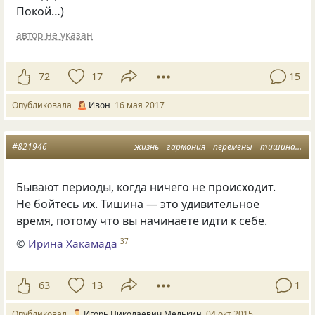
Покой…)
автор не указан
72
17
15
Опубликовала
Ивон
16 мая 2017
#821946
жизнь
гармония
перемены
тишина
мы
Бывают периоды, когда ничего не происходит.
Не бойтесь их. Тишина — это удивительное
время, потому что вы начинаете идти к себе.
©
Ирина Хакамада
37
63
13
1
Опубликовал
Игорь Николаевич Мелькин
04 окт 2015