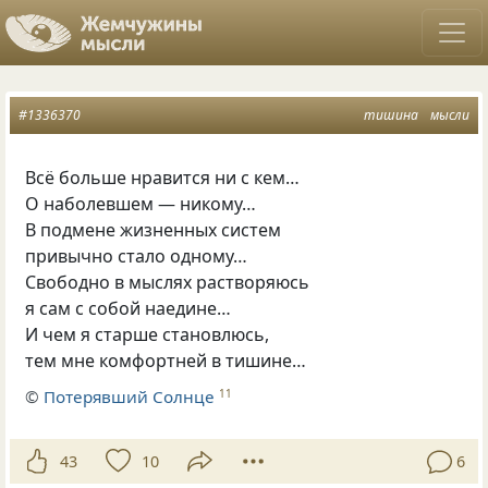
#1336370
тишина
мысли
Всё больше нравится ни с кем…
О наболевшем — никому…
В подмене жизненных систем
привычно стало одному…
Свободно в мыслях растворяюсь
я сам с собой наедине…
И чем я старше становлюсь,
тем мне комфортней в тишине…
©
Потерявший Солнце
11
43
10
6