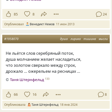
85
8
24
Опубликовал
Венедикт Немов
11 июн 2013
#1958070
душа
лирика
тишина
мысли
Не льётся слов серебряный поток,
душа молчанием желает насладиться,
что золотом сверкало между строк,
дрожало … ожерельем на ресницах …
©
Таня Штернфельд
133
66
16
8
Опубликовала
Таня Штернфельд
18 янв 2024