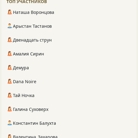
ТОП УЧАСТНИКОВ
Наташа Воронцова
Арыстан Тастанов
Двенадцать струн
Амалия Сирин
Демура
Dana Noire
Тай Ночка
Галина Суховерх
Константин Балухта
Валентина_Захарова