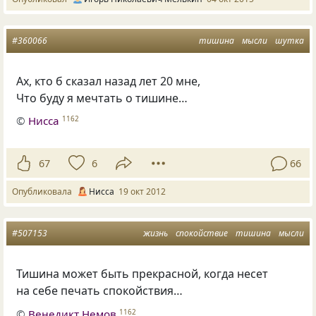
#360066
тишина
мысли
шутка
Ах, кто б сказал назад лет 20 мне,
Что буду я мечтать о тишине…
©
Нисса
1162
67
6
66
Опубликовала
Нисса
19 окт 2012
#507153
жизнь
спокойствие
тишина
мысли
Тишина может быть прекрасной, когда несет
на себе печать спокойствия…
©
Венедикт Немов
1162