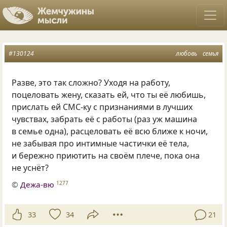
#130124
любовь
семья
Разве, это так сложно? Уходя на работу,
поцеловать жену, сказать ей, что ты её любишь,
прислать ей СМС-ку с признаниями в лучших
чувствах, забрать её с работы
(
раз уж машина
в семье одна), расцеловать её всю ближе к ночи,
не забывая про интимные частички её тела,
и бережно приютить на своём плече, пока она
не уснёт?
©
Дежа-вю
1277
33
34
21