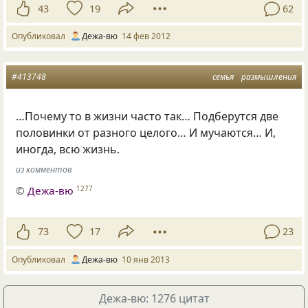
43
19
62
Опубликовал
Дежа-вю
14 фев 2012
#413748
семья
размышления
…Почему то в жизни часто так… Подберутся две
половинки от разного целого… И мучаются… И,
иногда, всю жизнь.
из комментов
©
Дежа-вю
1277
73
17
23
Опубликовал
Дежа-вю
10 янв 2013
Дежа-вю: 1276 цитат