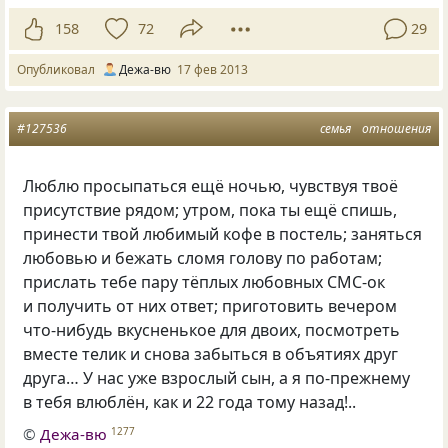
158
72
29
Опубликовал
Дежа-вю
17 фев 2013
#127536
семья
отношения
Люблю просыпаться ещё ночью, чувствуя твоё
присутствие рядом; утром, пока ты ещё спишь,
принести твой любимый кофе в постель; заняться
любовью и бежать сломя голову по работам;
прислать тебе пару тёплых любовных СМС-ок
и получить от них ответ; приготовить вечером
что-нибудь вкусненькое для двоих, посмотреть
вместе телик и снова забыться в объятиях друг
друга… У нас уже взрослый сын, а я по-прежнему
в тебя влюблён, как и 22 года тому назад!..
©
Дежа-вю
1277