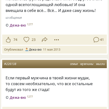
одной всепоглощающей любовью! И она
вмещала в себе всё… Всё… И даже саму жизнь!
из общения
©
Дежа-вю
1277
74
23
41
Опубликовал
Дежа-вю
11 мая 2013
#226138
семья
мужчины
мысли
Если первый мужчина в твоей жизни мудак,
то совсем необязательно, что все остальные
будут из того же стада!
©
Дежа-вю
1277