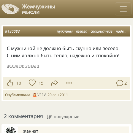
#130083
мужчины
тепло
спокойствие
надежность
С мужчиной не должно быть скучно или весело.
С ним должно быть тепло, надёжно и спокойно!
автор не указан
10
15
2
Опубликовала
VEEV
20 сен 2011
2 комментария
популярные
Жаннэт