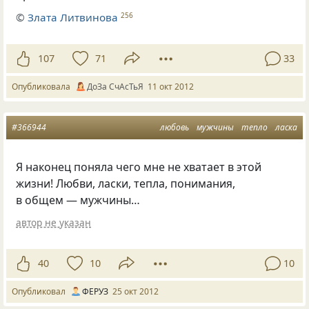
©
Злата Литвинова
256
107
71
33
Опубликовала
ДоЗа СчАсТьЯ
11 окт 2012
#366944
любовь
мужчины
тепло
ласка
Я наконец поняла чего мне не хватает в этой
жизни! Любви, ласки, тепла, понимания,
в общем — мужчины…
автор не указан
40
10
10
Опубликовал
ФЕРУЗ
25 окт 2012