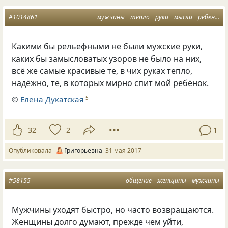
#1014861
мужчины
тепло
руки
мысли
ребенок
Какими бы рельефными не были мужские руки,
каких бы замысловатых узоров не было на них,
всё же самые красивые те, в чих руках тепло,
надёжно, те, в которых мирно спит мой ребёнок.
©
Елена Дукатская
5
32
2
1
Опубликовала
Григорьевна
31 мая 2017
#58155
общение
женщины
мужчины
Мужчины уходят быстро, но часто возвращаются.
Женщины долго думают, прежде чем уйти,