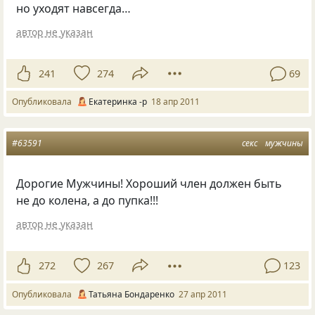
но уходят навсегда…
автор не указан
241
274
69
Опубликовала
Екатеринка -р
18 апр 2011
#63591
секс
мужчины
Дорогие Мужчины! Хороший член должен быть
не до колена, а до пупка!!!
автор не указан
272
267
123
Опубликовала
Татьяна Бондаренко
27 апр 2011