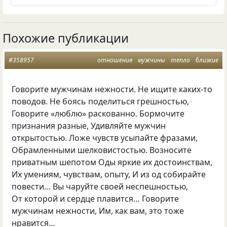
Похожие публикации
#358957
отношения
мужчины
тепло
близкие
Говорите мужчинам нежности. Не ищите каких-то
поводов. Не боясь поделиться грешностью,
Говорите
«
люблю» раскованно. Бормочите
признания разные, Удивляйте мужчин
открытостью. Ложе чувств усыпайте фразами,
Обрамленными шелковистостью. Возносите
приватным шепотом Оды яркие их достоинствам,
Их умениям, чувствам, опыту, И из од собирайте
повести… Вы чаруйте своей неспешностью,
От которой и сердце плавится… Говорите
мужчинам нежности, Им, как вам, это тоже
нравится…