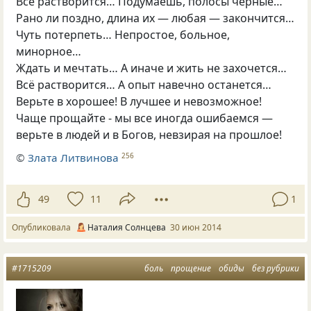
Всё растворится… Подумаешь, полосы чёрные…
Рано ли поздно, длина их — любая — закончится…
Чуть потерпеть… Непростое, больное,
минорное…
Ждать и мечтать… А иначе и жить не захочется…
Всё растворится… А опыт навечно останется…
Верьте в хорошее! В лучшее и невозможное!
Чаще прощайте - мы все иногда ошибаемся —
верьте в людей и в Богов, невзирая на прошлое!
©
Злата Литвинова
256
49
11
1
Опубликовала
Наталия Солнцева
30 июн 2014
#1715209
боль
прощение
обиды
без рубрики