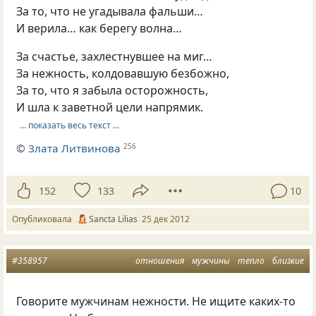
За то, что не угадывала фальши…
И верила… как берегу волна…
За счастье, захлестнувшее на миг…
За нежность, колдовавшую безбожно,
За то, что я забыла осторожность,
И шла к заветной цели напрямик.
… показать весь текст …
©
Злата Литвинова
256
152
133
10
Опубликовала
Sancta Lilias
25 дек 2012
#358957
отношения
мужчины
тепло
близкие
Говорите мужчинам нежности. Не ищите каких-то