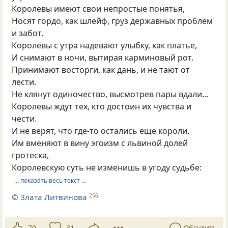
Королевы имеют свои непростые понятья,
Носят гордо, как шлейф, груз державных проблем
и забот.
Королевы с утра надевают улыбку, как платье,
И снимают в ночи, вытирая карминовый рот.
Принимают восторги, как дань, и не тают от
лести.
Не клянут одиночество, высмотрев пары вдали…
Королевы ждут тех, кто достоин их чувства и
чести.
И не верят, что где-то остались еще короли.
Им вменяют в вину эгоизм с львиной долей
гротеска,
Королевскую суть не изменишь в угоду судьбе:
… показать весь текст …
©
Злата Литвинова
256
70
31
Обсудить