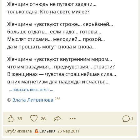
Женщин отнюдь не пугают задачи…
только одна: Кто на свете милее?
Женщины чувствуют строже… серьёзней…
больше отдать… если надо… готовы…
Мыслят стихами… мелодией… прозой…
да и прощать могут снова и снова…
Женщины чувствуют внутренним миром…
что им раздумья… предчувствия… страсти?
В женщинах — чувства страшнейшая сила…
в них магнетизм для надежды и счастья…
… показать весь текст …
©
Злата Литвинова
256
39
26
1
Опубликовала
Сильвия
25 мар 2011