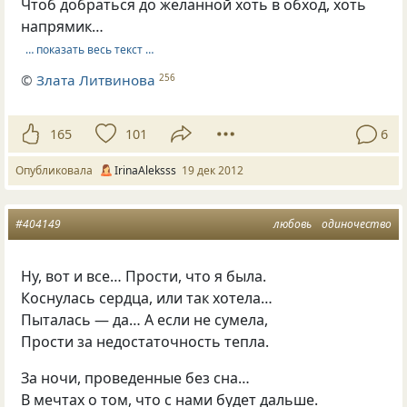
Чтоб добраться до желанной хоть в обход, хоть
напрямик…
… показать весь текст …
©
Злата Литвинова
256
165
101
6
Опубликовала
IrinaAleksss
19 дек 2012
#404149
любовь
одиночество
Ну, вот и все… Прости, что я была.
Коснулась сердца, или так хотела…
Пыталась — да… А если не сумела,
Прости за недостаточность тепла.
За ночи, проведенные без сна…
В мечтах о том, что с нами будет дальше.