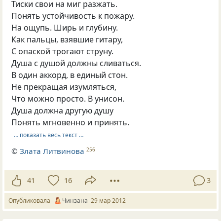
Тиски свои на миг разжать.
Понять устойчивость к пожару.
На ощупь. Ширь и глубину.
Как пальцы, взявшие гитару,
С опаской трогают струну.
Душа с душой должны сливаться.
В один аккорд, в единый стон.
Не прекращая изумляться,
Что можно просто. В унисон.
Душа должна другую душу
Понять мгновенно и принять.
… показать весь текст …
©
Злата Литвинова
256
41
16
3
Опубликовала
Чинзана
29 мар 2012