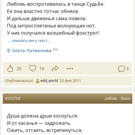
Любовь воспротивилась в танце Судьбе.
Ее она властно тотчас обняла
И дальше движенья сама повела.
Под хитросплетенье волнующих нот,
У них получался волшебный фокстрот!
… показать весь текст …
©
Злата Литвинова
256
35
19
3
Опубликовал(а)
wild_world
20 фев 2011
#255768
любовь
душа
Душа должна души коснуться.
И от касанья — задрожать.
Ожить, оттаять, встрепенуться,