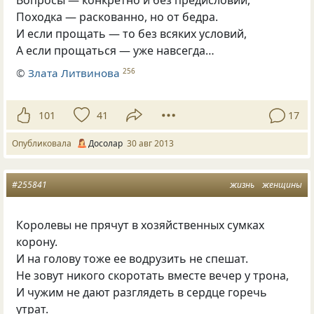
Походка — раскованно, но от бедра.
И если прощать — то без всяких условий,
А если прощаться — уже навсегда…
©
Злата Литвинова
256
101
41
17
Опубликовала
Досолар
30 авг 2013
#255841
жизнь
женщины
Королевы не прячут в хозяйственных сумках
корону.
И на голову тоже ее водрузить не спешат.
Не зовут никого скоротать вместе вечер у трона,
И чужим не дают разглядеть в сердце горечь
утрат.