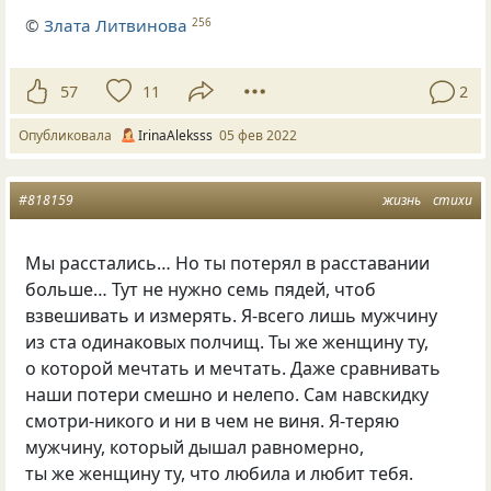
©
Злата Литвинова
256
57
11
2
Опубликовала
IrinaAleksss
05 фев 2022
#818159
жизнь
стихи
Мы расстались… Но ты потерял в расставании
больше… Тут не нужно семь пядей, чтоб
взвешивать и измерять. Я-всего лишь мужчину
из ста одинаковых полчищ. Ты же женщину ту,
о которой мечтать и мечтать. Даже сравнивать
наши потери смешно и нелепо. Сам навскидку
смотри-никого и ни в чем не виня. Я-теряю
мужчину, который дышал равномерно,
ты же женщину ту, что любила и любит тебя.