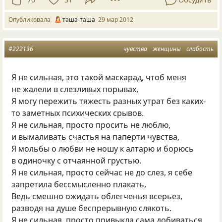
Опубликовала
таша-таша
29 мар 2012
#222136
чувства
женщины
слабость
Я не сильная, это такой маскарад, чтоб меня
не жалели в слезливых порывах,
Я могу пережить тяжесть разных утрат без каких-
то заметных психических срывов.
Я не сильная, просто просить не люблю,
и вымаливать счастья на паперти чувства,
Я мольбы о любви не ношу к алтарю и борюсь
в одиночку с отчаянной грустью.
Я не сильная, просто сейчас не до слез, я себе
запретила бессмысленно плакать,
Ведь смешно ожидать облегченья всерьез,
разводя на душе беспрерывную слякоть.
Я не сильная, просто привыкла сама добиваться,