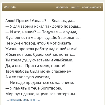
#601346
прошлое
стихи
воспоминания
Алло! Привет! Узнала? — Знаешь, да…
— Я для звонка искал так долго поводы…
— И что, нашел? — Подумал — ерунда,
В условности мы зря судьбой закованы.
Не нужен повод, чтоб я мог сказать.
Жизнь провела работу над ошибками!
Я был не прав. Сумел сейчас понять…
Ты грела душу счастьем и улыбками.
Да, я осел! Прости меня, прости!
Твоя любовь была моим спасением!
А я ее так глупо упустил,
— Не надо предаваться сожалениям.
— Я память о тебе боготворю.
Мир пуст давно, и цели все потеряны…
… показать весь текст …