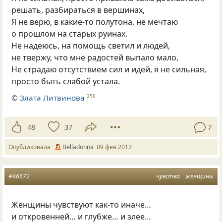
решать, разбираться в вершинах,
Я не верю, в какие-то полутона, не мечтаю
о прошлом на старых руинах.
Не надеюсь, на помощь светил и людей,
не твержу, что мне радостей выпало мало,
Не страдаю отсутствием сил и идей, я не сильная,
просто быть слабой устала.
©
Злата Литвинова
256
48
37
7
Опубликовала
Belladonna
09 фев 2012
#46672
чувства
женщины
Женщины чувствуют как-то иначе…
и откровенней… и глубже… и злее…