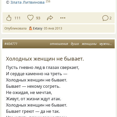
©
Злата Литвинова
256
111
93
2
Опубликовала
Extasy
05 янв 2013
#404771
отношения
душа
женщины
мужчины
Холодных женщин не бывает.
Пусть гневно лед в глазах сверкает,
И сердце каменно на треть —
Холодных женщин не бывает.
Бывает — некому согреть.
Не ожидая, не мечтая,
Живут, от жизни ждут атак.
Холодных женщин не бывает.
Бывает греют — да не так.