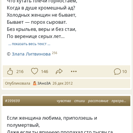
Что кутать плечи горностаем,
Когда в душе кромешный ад?
Холодных женщин не бывает,
Бывает — порох сыроват.
Без крыльев, веры и без стаи,
По веренице серых лет…
… показать весь текст …
©
Злата Литвинова
256
216
146
10
Опубликовала
ЗАноЗА
26 дек 2012
#399699
чувства
стихи
расстояние
преграды
Если женщина любима, приползешь и
полумертвый,
Даже если ты вручную пропахал сто тысяч га,