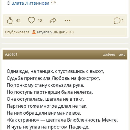
©
Злата Литвинова
256
42
18
1
Опубликовала
Tatyana S
06 дек 2013
#20401
любовь
секс
Однажды, на танцах, спустившись с высот,
Судьба пригласила Любовь на фокстрот.
По тонкому стану скользила рука,
Но поступь партнерши была нелегка.
Она оступалась, шагала не в такт,
Партнер тоже многое делал не так.
На них обращали внимание все.
«Как странно» — шептала Влюбленность Мечте.
И чуть не упав на простом Па-де-де,