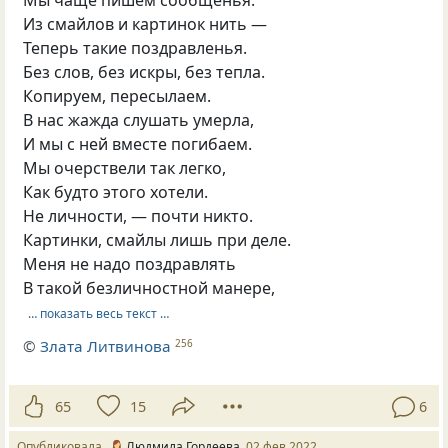
Мы чаще пишем сообщенья.
Из смайлов и картинок нить —
Теперь такие поздравленья.
Без слов, без искры, без тепла.
Копируем, пересылаем.
В нас жажда слушать умерла,
И мы с ней вместе погибаем.
Мы очерствели так легко,
Как будто этого хотели.
Не личности, — почти никто.
Картинки, смайлы лишь при деле.
Меня не надо поздравлять
В такой безличностной манере,
… показать весь текст …
©
Злата Литвинова
256
65
15
6
Опубликовала
Людмила Гордеева
02 фев 2022