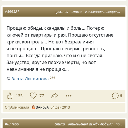
#599321
чувства
стихи
жизненная позиция
невн
Прощаю обиды, скандалы и боль… Потерю
ключей от квартиры и рая. Прощаю отсутствие,
крики, контроль… Но вот безразличия
я не прощаю… Прощаю неверие, ревность,
понты… Всегда признаю, что и я не святая.
Занудство, другие плохие черты, но вот
невнимания я не прощаю…
©
Злата Литвинова
256
135
77
6
Опубликовала
ЗАноЗА
04 дек 2013
#671099
стихи
отношения между людьми
правда жизни