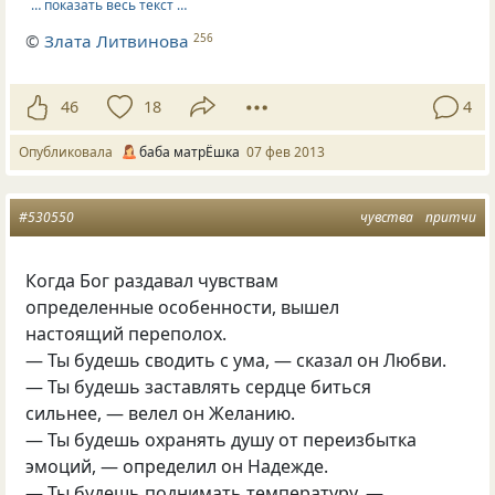
… показать весь текст …
©
Злата Литвинова
256
46
18
4
Опубликовала
баба матрЁшка
07 фев 2013
#530550
чувства
притчи
Когда Бог раздавал чувствам
определенные особенности, вышел
настоящий переполох.
— Ты будешь сводить с ума, — сказал он Любви.
— Ты будешь заставлять сердце биться
сильнее, — велел он Желанию.
— Ты будешь охранять душу от переизбытка
эмоций, — определил он Надежде.
— Ты будешь поднимать температуру, —