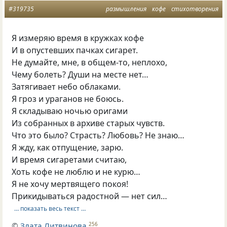
#319735
размышления
кофе
стихотворения
Я измеряю время в кружках кофе
И в опустевших пачках сигарет.
Не думайте, мне, в общем-то, неплохо,
Чему болеть? Души на месте нет…
Затягивает небо облаками.
Я гроз и ураганов не боюсь.
Я складываю ночью оригами
Из собранных в архиве старых чувств.
Что это было? Страсть? Любовь? Не знаю…
Я жду, как отпущение, зарю.
И время сигаретами считаю,
Хоть кофе не люблю и не курю…
Я не хочу мертвящего покоя!
Прикидываться радостной — нет сил…
… показать весь текст …
©
Злата Литвинова
256