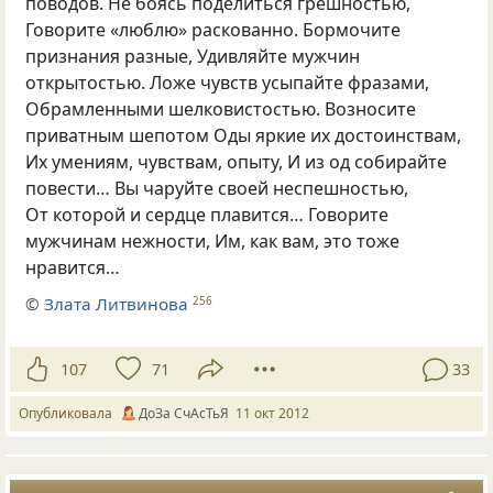
поводов. Не боясь поделиться грешностью,
Говорите
«
люблю» раскованно. Бормочите
признания разные, Удивляйте мужчин
открытостью. Ложе чувств усыпайте фразами,
Обрамленными шелковистостью. Возносите
приватным шепотом Оды яркие их достоинствам,
Их умениям, чувствам, опыту, И из од собирайте
повести… Вы чаруйте своей неспешностью,
От которой и сердце плавится… Говорите
мужчинам нежности, Им, как вам, это тоже
нравится…
©
Злата Литвинова
256
107
71
33
Опубликовала
ДоЗа СчАсТьЯ
11 окт 2012