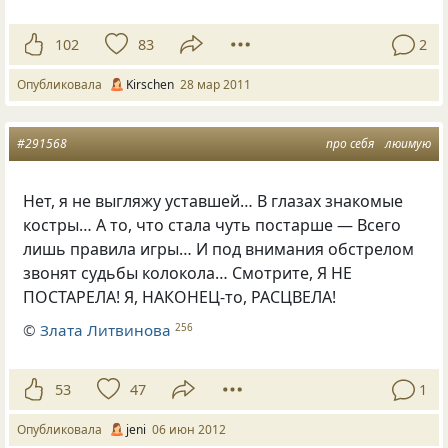
102
83
2
Опубликовала
Kirschen
28 мар 2011
#291568
про себя
люимую
Нет, я не выгляжу уставшей… В глазах знакомые
костры… А то, что стала чуть постарше — Всего
лишь правила игры… И под внимания обстрелом
звонят судьбы колокола… Смотрите, Я НЕ
ПОСТАРЕЛА! Я, НАКОНЕЦ-то, РАСЦВЕЛА!
©
Злата Литвинова
256
53
47
1
Опубликовала
jeni
06 июн 2012