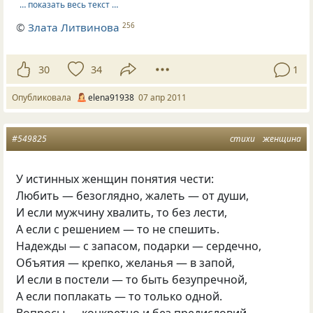
… показать весь текст …
©
Злата Литвинова
256
30
34
1
Опубликовала
elena91938
07 апр 2011
#549825
стихи
женщина
У истинных женщин понятия чести:
Любить — безоглядно, жалеть — от души,
И если мужчину хвалить, то без лести,
А если с решением — то не спешить.
Надежды — с запасом, подарки — сердечно,
Объятия — крепко, желанья — в запой,
И если в постели — то быть безупречной,
А если поплакать — то только одной.
Вопросы — конкретно и без предисловий,