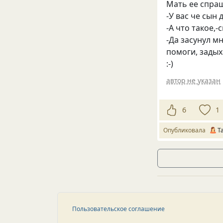
Мать ее спраш
-У вас че сын
-А что такое,
-Да засунул м
помоги, задых
:-)
автор не указан
6
1
Опубликовала
Ta
Пользовательское соглашение