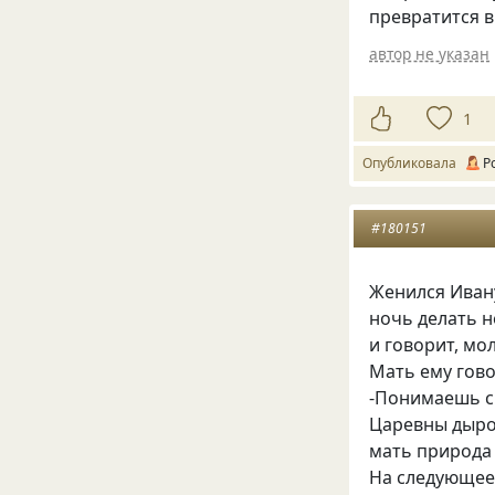
превратится в 
автор не указан
1
Опубликовала
Р
#180151
Женился Иван
ночь делать н
и говорит, мо
Мать ему гово
-Понимаешь сы
Царевны дыроч
мать природа
На следующее