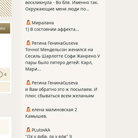
воскликнула - Во бля. Именно так.
Окружающие меня люди по...
Миралана
зки
1) В состоянии аффекта...
Регина ГенинаGuseva
Точно! Мендельсон женился на
Сесиль Шарлотте Софи Жанрено У
пары было пятеро детей: Карл,
Мари...
4
Регина ГенинаGuseva
и Вам обратно это ж посылаем. И
плюс сбываться всем желаньям
елена малиновская 2
Камышев.
PLutоvkА
"Ох у дуба, ох у ели" ))