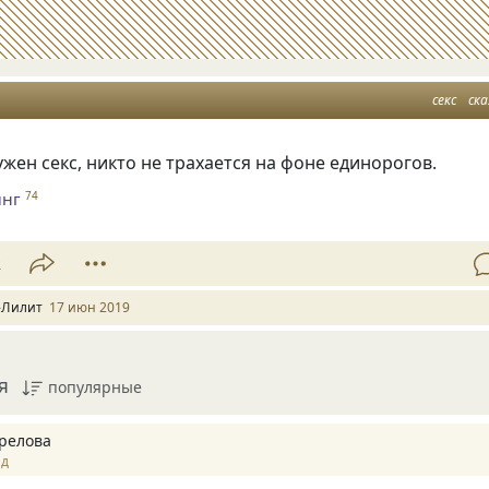
секс
ска
ужен секс
,
никто не трахается на фоне единорогов.
инг
74
2
-Лилит
17 июн 2019
я
популярные
релова
ад