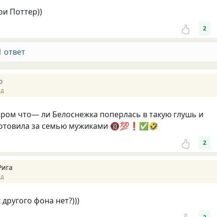
ри Поттер))
2
1 ответ
o
ад
аром что— ли Белоснежка поперлась в такую глушь и
готовила за семью мужиками 🔞💯❗️✅🤣
2
Рига
ад
х другого фона нет?)))