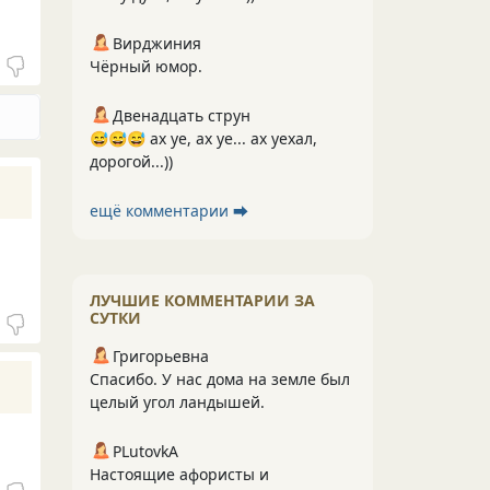
Вирджиния
Чёрный юмор.
Двенадцать струн
😅😅😅 ах уе, ах уе... ах уехал,
дорогой...))
ещё комментарии ⮕
ЛУЧШИЕ КОММЕНТАРИИ ЗА
СУТКИ
Григорьевна
Спасибо. У нас дома на земле был
целый угол ландышей.
PLutоvkА
Настоящие афористы и