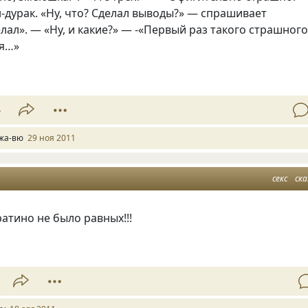
-дурак. «Ну, что? Сделал выводы?» — спрашивает
лал». — «Ну, и какие?» — -«Первый раз такого страшног
ся…»
4
жа-вю
29 ноя 2011
секс
ска
ратино не было равных!!!