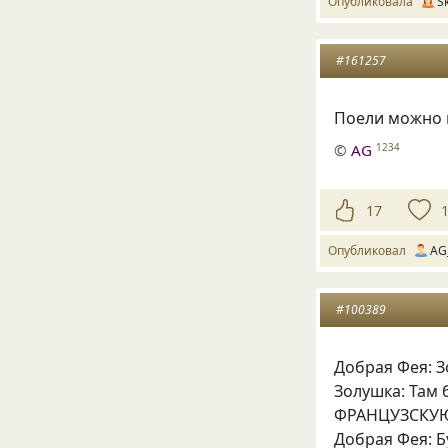
Опубликовала
S
#161257
Поели можно и
©
AG
1234
17
Опубликовал
AG
#100389
Добрая Фея: З
Золушка: Там
ФРАНЦУЗСКУЮ
Добрая Фея: Б