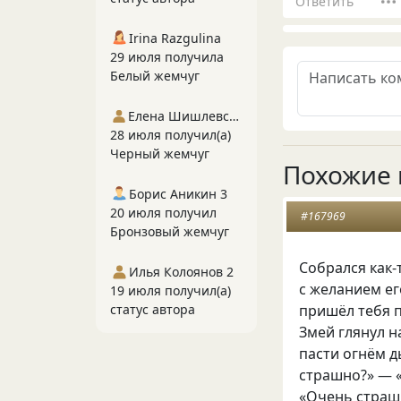
Ответить
Irina Razgulina
29 июля получила
Белый жемчуг
Елена Шишлевская
28 июля получил(а)
Черный жемчуг
Похожие 
Борис Аникин 3
20 июля получил
#167969
Бронзовый жемчуг
Собрался как
Илья Колоянов 2
с желанием ег
19 июля получил(а)
статус автора
пришёл тебя п
Змей глянул н
пасти огнём ды
страшно?» — «С
«Очень страшн