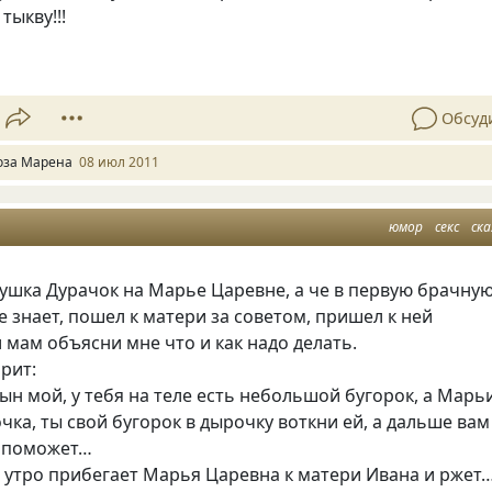
тыкву!!!
Обсуд
оза Марена
08 июл 2011
юмор
секс
ска
ушка Дурачок на Марье Царевне, а че в первую брачну
е знает, пошел к матери за советом, пришел к ней
л мам объясни мне что и как надо делать.
рит:
н мой, у тебя на теле есть небольшой бугорок, а Марь
ка, ты свой бугорок в дырочку воткни ей, а дальше вам
 поможет…
 утро прибегает Марья Царевна к матери Ивана и ржет