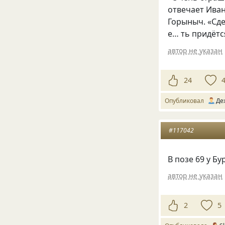
отвечает Иван
Горыныч. «Сде
е… ть придёт
автор не указан
24
Опубликовал
Де
#117042
В позе 69 у Бу
автор не указан
2
5