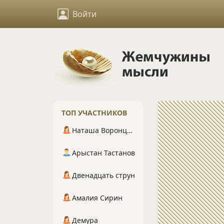
Войти
ТОП УЧАСТНИКОВ
Наташа Воронцова
Арыстан Тастанов
Двенадцать струн
Амалия Сирин
Демура