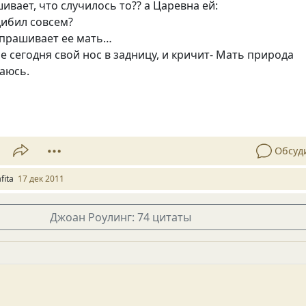
ивает, что случилось то?? а Царевна ей:
 дибил совсем?
-спрашивает ее мать…
не сегодня свой нос в задницу, и кричит- Мать природа
аюсь.
Обсуд
fita
17 дек 2011
Джоан Роулинг: 74 цитаты