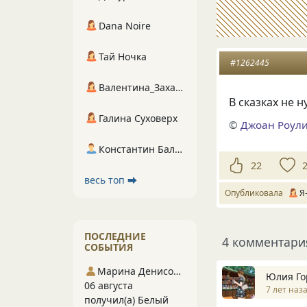
Dana Noire
Тай Ночка
#1262445
Валентина_Захарова
В сказках не н
Галина Суховерх
©
Джоан Роул
Константин Балухта
22
весь топ ⮕
Опубликовала
Я
ПОСЛЕДНИЕ
4 комментари
СОБЫТИЯ
Марина Денисова 5
Юлия Го
06 августа
7 лет наз
получил(а) Белый