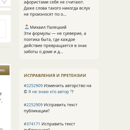
афористами себя не считают.
Даже слова такого никогда вслух
не произносят по о...
Михаил Палецкий
Эти формулы — не суеверие, а
поэтика быта, где каждое
действие превращается в знак
заботы о доме и д...
зки
ИСПРАВЛЕНИЯ И ПРЕТЕНЗИИ
#2252909
Изменить авторство на
©
Я не знаю кто автор
?
0
т
.
#2252909
Исправить текст
публикации?
#374171
Исправить текст
 —
публикации?