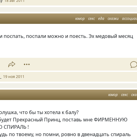
ky
18 авг 2011
юмор
секс
еда
сказки
ассоциа
 поспать, поспали можно и поесть. Эх медовый месяц
1
_
19 ноя 2011
юмор
секс
ска
олушка, что бы ты хотела к балу?
 будет Прекрасный Принц, поставь мне ФИРМЕННУЮ
 СПИРАЛЬ !
удь по твоему, но помни, ровно в двенадцать спираль