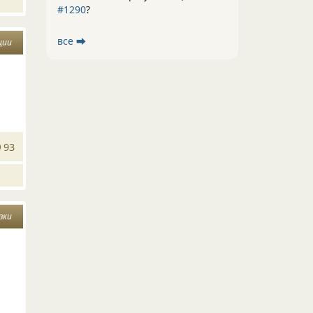
#1290
?
все ⮕
ции
93
зки