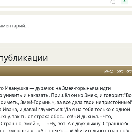
2
публикации
юмор
секс
ска
-то Иванушка — дурачок на Змея-горыныча идти
о унизить и наказать. Пришёл он ко Змею, и говорит:"Во
оиметь, Змей-Горыныч, за все дела твои непристойные!"
а Ивана, и давай глумиться:"Да я на тебя только с одной
хну, так ты от страха обос… ся! «И дыхнул. «Что,
трашно, змей!», — «Ну, вот! А с двух дыхну! Страшно?» -
о, змеюшка!». - «А с трёх?» — «Офигительно страшно!»