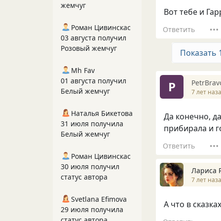
жемчуг
Вот тебе и Гар
Роман Цивинскас
Ответить
03 августа получил
Розовый жемчуг
Показать 
Mh Fav
01 августа получил
PetrBrav
P
Белый жемчуг
7 лет наз
Наталья Бикетова
Да конечно, д
31 июля получила
прибирала и 
Белый жемчуг
Ответить
Роман Цивинскас
30 июля получил
Лариса 
статус автора
7 лет наз
Svetlana Efimova
А что в сказка
29 июля получила
статус автора