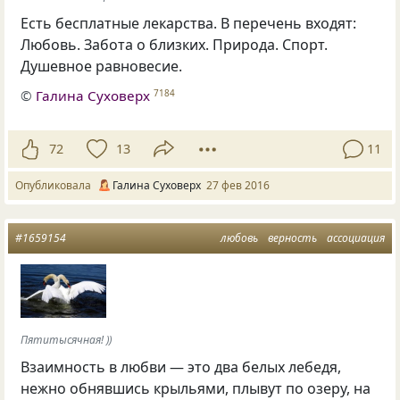
Есть бесплатные лекарства. В перечень входят:
Любовь. Забота о близких. Природа. Спорт.
Душевное равновесие.
©
Галина Суховерх
7184
72
13
11
Опубликовала
Галина Суховерх
27 фев 2016
#1659154
любовь
верность
ассоциация
Пятитысячная! ))
Взаимность в любви — это два белых лебедя,
нежно обнявшись крыльями, плывут по озеру, на