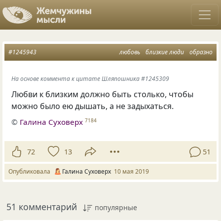
#1245943
любовь
близкие люди
образно
На основе коммента к цитате Шляпошника #1245309
Любви к близким должно быть столько
,
чтобы
можно было ею дышать
,
а не задыхаться.
©
Галина Суховерх
7184
72
13
51
Опубликовала
Галина Суховерх
10 мая 2019
51 комментарий
популярные