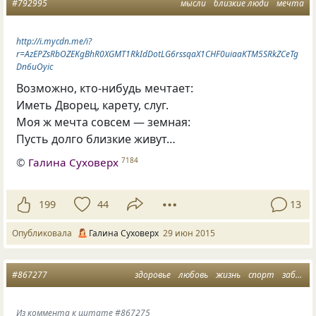
#792995
мысли
близкие люди
мечта
http://i.mycdn.me/i?
r=AzEPZsRbOZEKgBhR0XGMT1RkIdDotLG6rssqaX1CHF0uiaaKTM5SRkZCeTg
Dn6uOyic
Возможно, кто-нибудь мечтает:
Иметь Дворец, карету, слуг.
Моя ж мечта совсем — земная:
Пусть долго близкие живут…
©
Галина Суховерх
7184
199
44
13
Опубликовала
Галина Суховерх
29 июн 2015
#867277
здоровье
любовь
жизнь
спорт
забота
Из коммента к цитате #867275