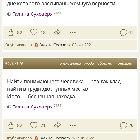
дне которого рассыпаны жемчуга верности.
©
Галина Суховерх
7184
82
18
41
Опубликовала
Галина Суховерх
03 окт 2021
#1707148
отношения
люди
образно
понимающий человек
Найти понимающего человека — это как клад
найти в труднодоступных местах.
И это — бесценная находка…
©
Галина Суховерх
7184
82
21
20
Опубликовала
Галина Суховерх
18 янв 2022