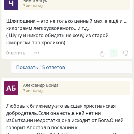
Чинганчгук
Ч
7 лет назад
Шляпошник -- это не только ценный мех, а ещё и ...
килограмм легкоусвояемого.. и т.д.
( Шучу и никого обидеть не хочу, из старой
юморески про кроликов)
Ответить
1
Показать 15 ответов
Александр Бонда
АБ
7 лет назад
Любовь к ближнему-это высшая христианская
добродетель.Если она есть,в ней нет ни
избытка,ни недостатка,она исходит от Бога.О ней
говорит Апостол в послании к