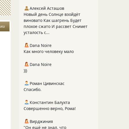
Алексей Асташов
Новый день Солнце взойдёт
виновато Как шагрень Будет
плохое сжато И рассвет Снимет
ики
усталость с...
Dana Noire
Как много человеку мало
Dana Noire
)))
Роман Цивинскас
Спасибо.
Константин Балухта
Совершенно верно, Рома!
Вирджиния
"Он ещё не знал, что