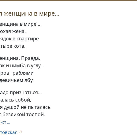
я женщина в мире...
женщина в мире…
лохая жена.
ядок в квартире
етыре кота.
женщина. Правда.
ак и нимба в углу…
аров граблями
девичьем лбу.
надо признаться…
валась собой,
 я душой не пыталась
 безликой толпой.
екст …
товская
38