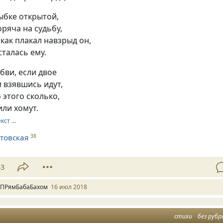
ыбке открытой,
оряча на судьбу,
 как плакал навзрыд он,
сталась ему.
бви, если двое
и взявшись идут,
 этого сколько,
ли хомут.
екст …
товская
38
33
 ПРямБабаБахом
16 июл 2018
стихи
без рубр