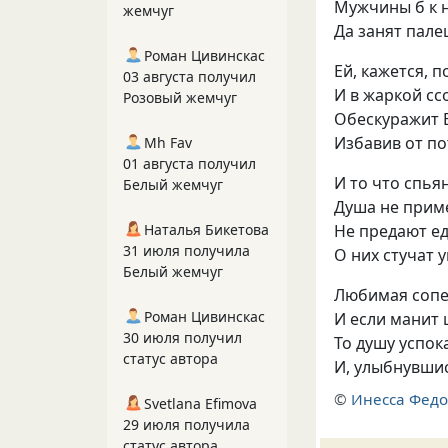
Мужчины б к 
жемчуг
Да занят пале
Роман Цивинскас
Ей
,
кажется
,
п
03 августа получил
И в жаркой сс
Розовый жемчуг
Обескуражит 
Избавив от по
Mh Fav
01 августа получил
И то что спья
Белый жемчуг
Душа не прим
Не предают е
Наталья Бикетова
31 июля получила
О них стучат 
Белый жемчуг
Любимая сопе
Роман Цивинскас
И если манит 
30 июля получил
То душу успок
статус автора
И
,
улыбнувши
©
Инесса Федо
Svetlana Efimova
29 июля получила
статус автора