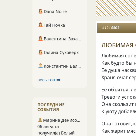
Dana Noire
Тай Ночка
#1214803
Валентина_Захарова
ЛЮБИМАЯ 
Галина Суховерх
Любимая сопе
Как будто бы 
Константин Балухта
Её душа наскв
Храня очаг се
весь топ ⮕
Её объятья
,
ле
Тревоги успок
Она скользит
ПОСЛЕДНИЕ
СОБЫТИЯ
К уюту добавл
Марина Денисова 5
Она готовит
,
к
06 августа
Как жарит мя
получил(а) Белый