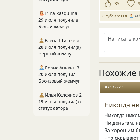
35
Irina Razgulina
Опубликовал
Ash
29 июля получила
Белый жемчуг
Елена Шишлевская
28 июля получил(а)
Черный жемчуг
Борис Аникин 3
Похожие 
20 июля получил
Бронзовый жемчуг
#1132993
Илья Колоянов 2
19 июля получил(а)
Никогда ни
статус автора
Никогда ником
Ни деньгам, н
За хорошим б
Что скрывают 