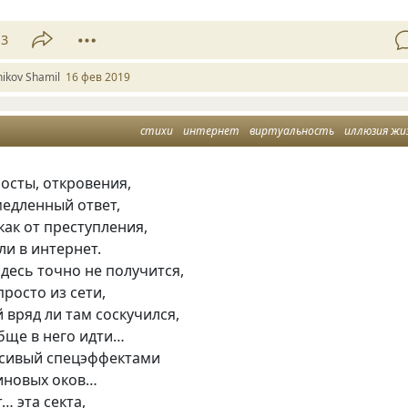
13
ikov Shamil
16 фев 2019
стихи
интернет
виртуальность
иллюзия жи
осты, откровения,
медленный ответ,
 как от преступления,
ли в интернет.
десь точно не получится,
росто из сети,
вряд ли там соскучился,
бще в него идти…
асивый спецэффектами
иновых оков…
… эта секта,