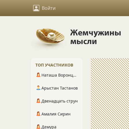
Войти
ТОП УЧАСТНИКОВ
Наташа Воронцова
Арыстан Тастанов
Двенадцать струн
Амалия Сирин
Демура