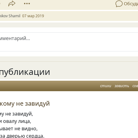
9
Обсуд
ikov Shamil
07 мар 2019
публикации
стихи
зависть
со
кому не завидуй
у не завидуй,
и овалу лица,
ывает не видно,
за дверью сердца.