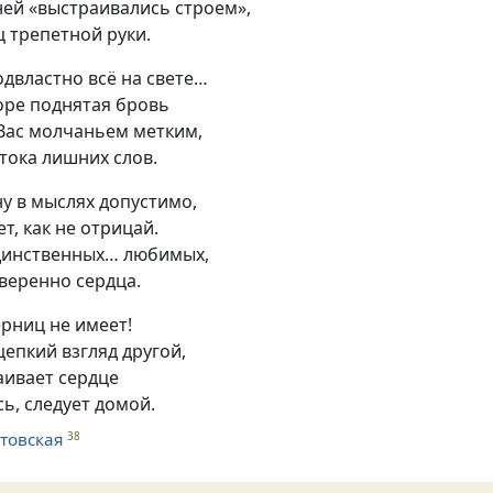
ней
«
выстраивались строем»,
ц трепетной руки.
одвластно всё на свете…
оре поднятая бровь
Вас молчаньем метким
,
тока лишних слов.
ну в мыслях допустимо
,
ет
,
как не отрицай.
динственных… любимых
,
уверенно сердца.
рниц не имеет!
цепкий взгляд другой
,
аивает сердце
сь
,
следует домой.
товская
38