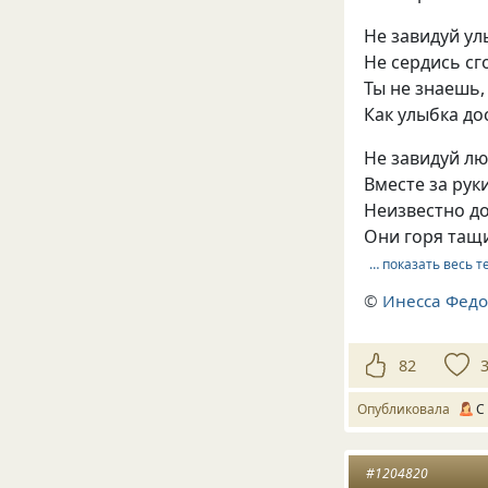
Не завидуй ул
Не сердись сг
Ты не знаешь,
Как улыбка до
Не завидуй лю
Вместе за рук
Неизвестно до
Они горя тащи
… показать весь т
©
Инесса Федо
82
Опубликовала
С
#1204820