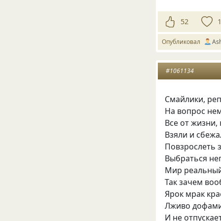
52
Опубликовал
Ash
#1061134
Смайлики, реп
На вопрос не
Все от жизни,
Взяли и сбежа
Повзрослеть з
Выбраться неп
Мир реальный 
Так зачем воо
Ярок мрак кр
Лживо дофам
И не отпускает