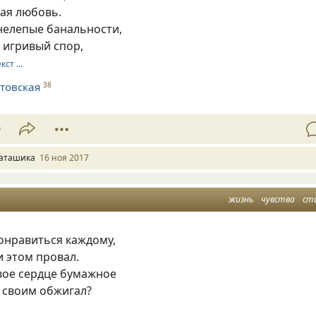
ая любовь.
елепые банальности,
 игривый спор,
екст …
товская
38
9
аташика
16 ноя 2017
жизнь
чувства
ст
онравиться каждому,
 этом провал.
вое сердце бумажное
 своим обжигал?