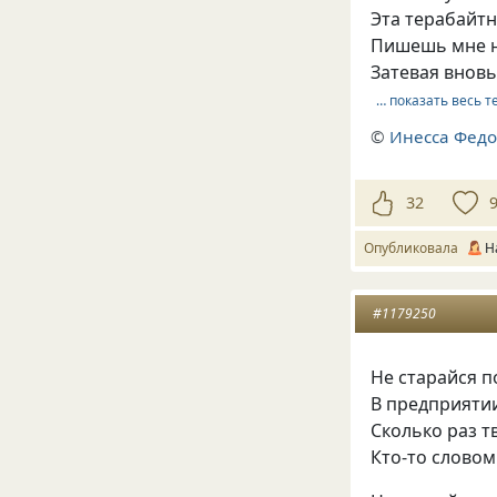
Эта терабайтн
Пишешь мне н
Затевая вновь
… показать весь т
©
Инесса Федо
32
Опубликовала
Н
#1179250
Не старайся п
В предприятии
Сколько раз т
Кто-то словом