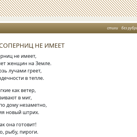
стихи
без рубр
СОПЕРНИЦ НЕ ИМЕЕТ
рниц не имеет
,
нет женщин на Земле.
озь лучами греет
,
рдечности в тепле.
гкие как ветер
,
аивают в миг
,
 по дому незаметно
,
яя новый штрих.
ак она готовит!
со
,
рыбу
,
пироги.