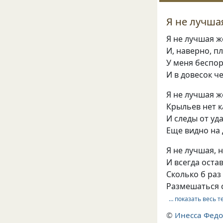
Я не лучша
Я не лучшая 
И, наверно, п
У меня беспор
И в довесок ч
Я не лучшая 
Крыльев нет к
И следы от уд
Еще видно на 
Я не лучшая, 
И всегда оста
Сколько б раз
Размешаться с
… показать весь т
©
Инесса Федо