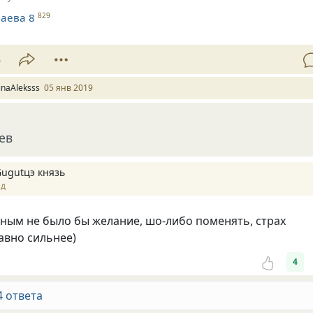
аева 8
829
5
rinaAleksss
05 янв 2019
ев
Gugutцэ князь
ад
ным не было бы желание, шо-либо поменять, страх
авно сильнее)
4
4 ответа