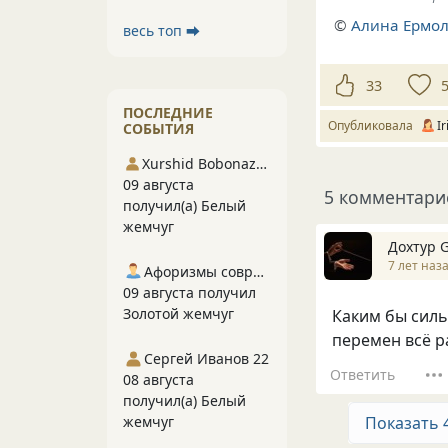
©
Алина Ермол
весь топ ⮕
33
ПОСЛЕДНИЕ
Опубликовала
I
СОБЫТИЯ
Xurshid Bobonazarov
09 августа
5 комментари
получил(а) Белый
жемчуг
Дохтур 
7 лет наз
Афоризмы современников
09 августа получил
Золотой жемчуг
Каким бы силь
перемен всё р
Сергей Иванов 22
Ответить
08 августа
получил(а) Белый
Показать 
жемчуг