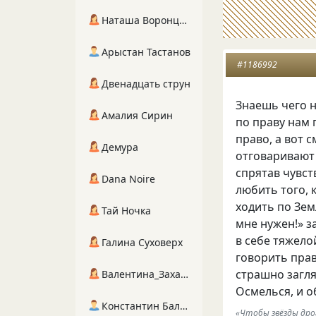
Наташа Воронцова
Арыстан Тастанов
#1186992
Двенадцать струн
Знаешь чего н
Амалия Сирин
по праву нам 
право
,
а вот 
Демура
отговаривают 
спрятав чувст
Dana Noire
любить того
,
ходить по Зем
Тай Ночка
мне нужен!» з
в себе тяжел
Галина Суховерх
говорить пра
страшно загля
Валентина_Захарова
Осмелься
,
и о
Константин Балухта
«Чтобы звёзды дрог