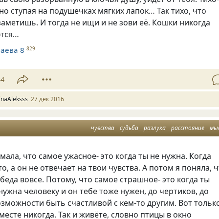
но ступая на подушечках мягких лапок… Так тихо, что
 заметишь. И тогда не ищи и не зови её. Кошки никогда
ются…
аева 8
829
34
rinaAleksss
27 дек 2016
чувства
судьба
разлука
расстояние
мы
умала, что самое ужасное- это когда ты не нужна. Когда
о, а он не отвечает на твои чувства. А потом я поняла, 
 беда вовсе. Потому, что самое страшное- это когда ты
нужна человеку и он тебе тоже нужен, до чертиков, до
озможности быть счастливой с кем-то другим. Вот толь
месте никогда. Так и живёте, словно птицы в окно