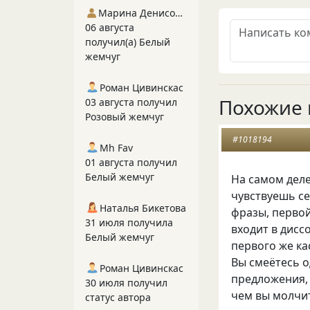
Марина Денисова 5
06 августа
получил(а) Белый
жемчуг
Роман Цивинскас
Похожие 
03 августа получил
Розовый жемчуг
#1018194
Mh Fav
01 августа получил
Белый жемчуг
На самом деле
чувствуешь се
Наталья Бикетова
фразы, первой
31 июля получила
входит в дисс
Белый жемчуг
первого же ка
Вы смеётесь о
Роман Цивинскас
предложения, 
30 июля получил
чем вы молчит
статус автора