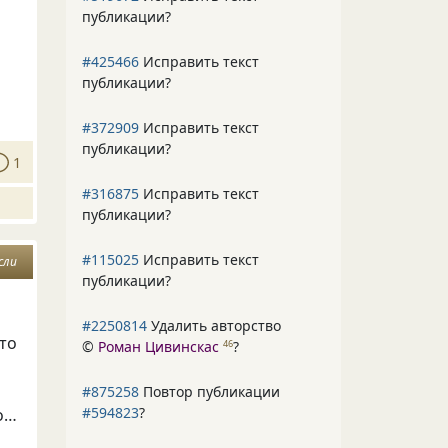
публикации?
#425466
Исправить текст
публикации?
#372909
Исправить текст
публикации?
1
#316875
Исправить текст
публикации?
#115025
Исправить текст
сли
публикации?
#2250814
Удалить авторство
что
©
Роман Цивинскас
?
46
#875258
Повтор публикации
#594823
?
ко…