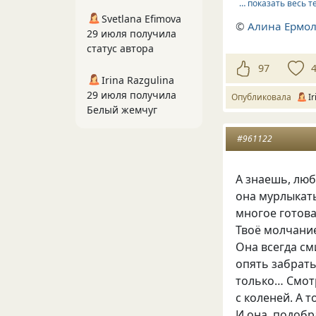
… показать весь т
Svetlana Efimova
©
Алина Ермол
29 июля получила
статус автора
97
Irina Razgulina
29 июля получила
Опубликовала
I
Белый жемчуг
#961122
А знаешь, люб
она мурлыкать
многое готова
Твоё молчани
Она всегда см
опять забрать
только… Смотр
с коленей. А т
И она, подобр