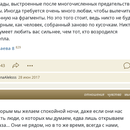
кады, выстроенные после многочисленных предательств
. Иногда требуется очень много любви, чтобы вылечит
нную на фрагменты. Но это того стоит, ведь никто не бу
рным, как человек, собранный заново по кусочкам. Ник
сумеет любить вас сильнее, чем тот, кто возродился
пла.
аева 8
829
43
rinaAleksss
28 июн 2017
отношения
чувства
мы
торым мы желаем спокойной ночи, даже если они нас
ть люди, о которых мы думаем, едва лишь открываем
аза… Они не рядом, но в то же время, всегда с нами,