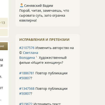
Синявский Вадим
Порой, читая, замечаешь, что
сыровата суть, зато огранка
ювелирна!
13
ИСПРАВЛЕНИЯ И ПРЕТЕНЗИИ
ина
#2107576
Изменить авторство на
©
Светлана
Володина
Художественный
1
ва
фильм «Ищите женщину»
?
же
#1886781
Повтор публикации
е.
#50807
?
от
#1347568
Повтор публикации
#50807
?
.
#519672
Исправить текст
-