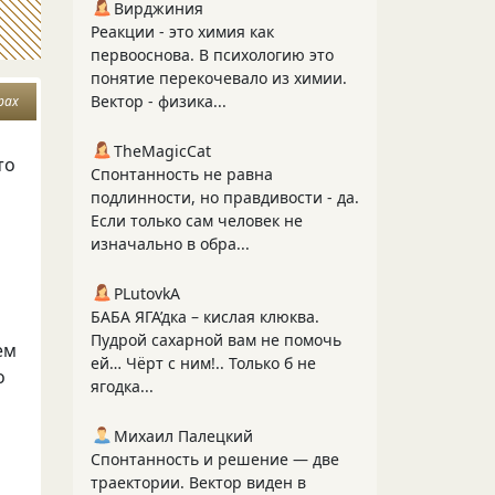
Вирджиния
Реакции - это химия как
первооснова. В психологию это
понятие перекочевало из химии.
Вектор - физика...
рах
TheMagicCat
то
Спонтанность не равна
подлинности, но правдивости - да.
Если только сам человек не
изначально в обра...
PLutоvkА
БАБА ЯГА’дка – кислая клюква.
Пудрой сахарной вам не помочь
ем
ей… Чёрт с ним!.. Только б не
о
ягодка...
Михаил Палецкий
Спонтанность и решение — две
траектории. Вектор виден в