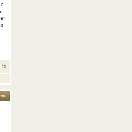
 и
ь
дет
то
10
сли