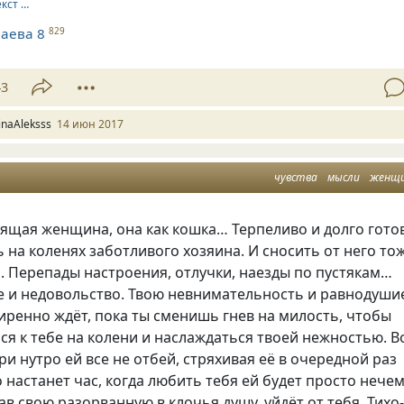
екст …
аева 8
829
43
rinaAleksss
14 июн 2017
чувства
мысли
женщ
ящая женщина, она как кошка… Терпеливо и долго гото
 на коленях заботливого хозяина. И сносить от него то
. Перепады настроения, отлучки, наезды по пустякам…
е и недовольство. Твою невнимательность и равнодуши
иренно ждёт, пока ты сменишь гнев на милость, чтобы
ся к тебе на колени и наслаждаться твоей нежностью. В
и нутро ей все не отбей, стряхивая её в очередной раз
о настанет час, когда любить тебя ей будет просто нечем
ав свою разорванную в клочья душу, уйдёт от тебя. Тихо