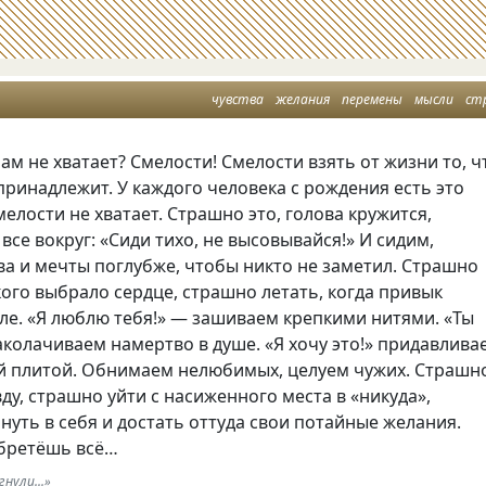
чувства
желания
перемены
мысли
ст
ам не хватает? Смелости! Смелости взять от жизни то
,
ч
принадлежит. У каждого человека с рождения есть это
смелости не хватает. Страшно это
,
голова кружится
,
все вокруг: «Сиди тихо
,
не высовывайся!» И сидим
,
ва и мечты поглубже
,
чтобы никто не заметил. Страшно
кого выбрало сердце
,
страшно летать
,
когда привык
ле. «Я люблю тебя!» — зашиваем крепкими нитями. «Ты
аколачиваем намертво в душе. «Я хочу это!» придавлива
ой плитой. Обнимаем нелюбимых
,
целуем чужих. Страшн
вду
,
страшно уйти с насиженного места в «никуда»,
нуть в себя и достать оттуда свои потайные желания.
бретёшь всё…
нули...»