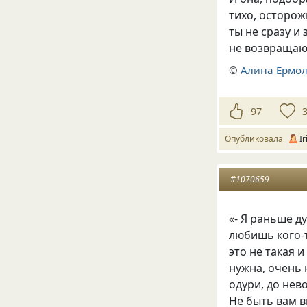
тихо, осторож
ты не сразу и
не возвраща
©
Алина Ермол
97
Опубликовала
I
#1070659
«- Я раньше д
любишь кого-т
это не такая и
нужна, очень 
одури, до нев
Не быть вам в