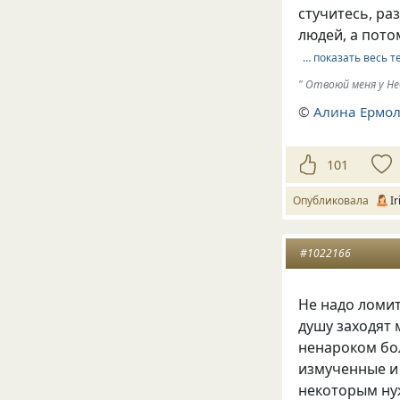
стучитесь, ра
людей, а пот
… показать весь т
" Отвоюй меня у Неб
©
Алина Ермол
101
Опубликовала
I
#1022166
Не надо ломит
душу заходят 
ненароком бо
измученные и 
некоторым ну