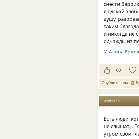
снести барри
людской злобы
душу, разорва
таким благода
и никогда не 
однажды из пе
©
Алина Ермол
100
Опубликовала
I
#995156
Есть люди, ко
не слышат… Ес
утром свои гл