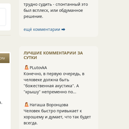
трудно судить - спонтанный это
был всплеск, или обдуманное
решение.
ещё комментарии ⮕
ЛУЧШИЕ КОММЕНТАРИИ ЗА
СУТКИ
сли
PLutоvkА
Конечно, в первую очередь, в
человеке должна быть
"божественная акустика". А
"крышу" непременно по...
о.
Наташа Воронцова
Человек быстро привыкает к
о
хорошему и думает, что так будет
всегда.