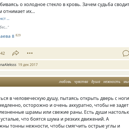
збиваясь о холодное стекло в кровь. Зачем судьба своди
ом отнимает их…
екст …
ес..."
аева 8
829
42
rinaAleksss
19 дек 2017
любовь
чувства
душа
нежность
мы
ься в человеческую душу, пытаясь открыть дверь с ноги
медленно, осторожно и очень аккуратно, чтобы не заде
лезненные шрамы или свежие раны. Есть души настоль
усталые, что боятся шума и резких движений. А
жны тонны нежности, чтобы смягчить острые углы и