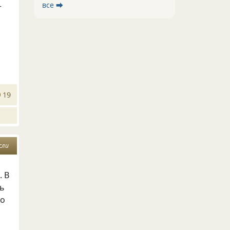
все ⮕
т
19
сли
. В
ть
ко