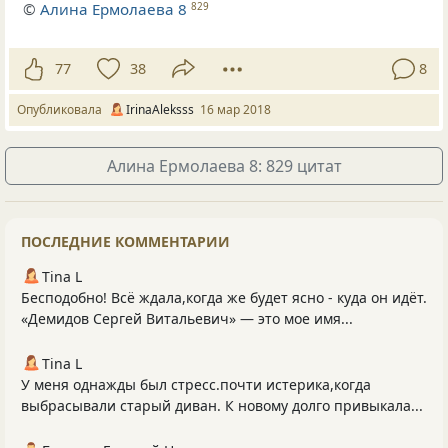
©
Алина Ермолаева 8
829
77
38
8
Опубликовала
IrinaAleksss
16 мар 2018
Алина Ермолаева 8: 829 цитат
ПОСЛЕДНИЕ КОММЕНТАРИИ
Tina L
Бесподобно! Всё ждала,когда же будет ясно - куда он идёт.
«Демидов Сергей Витальевич» — это мое имя...
Tina L
У меня однажды был стресс.почти истерика,когда
выбрасывали старый диван. К новому долго привыкала...