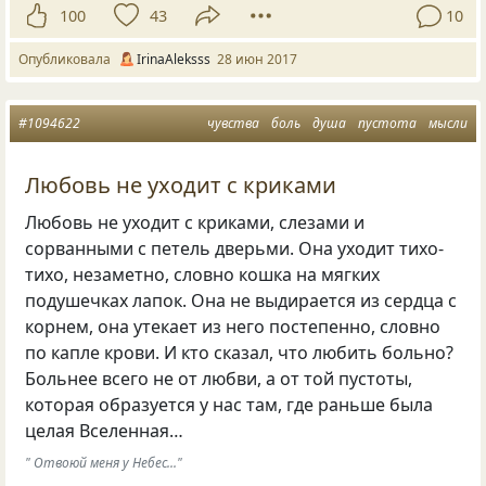
100
43
10
Опубликовала
IrinaAleksss
28 июн 2017
#1094622
чувства
боль
душа
пустота
мысли
Любовь не уходит с криками
Любовь не уходит с криками
,
слезами и
сорванными с петель дверьми. Она уходит тихо-
тихо
,
незаметно
,
словно кошка на мягких
подушечках лапок. Она не выдирается из сердца с
корнем
,
она утекает из него постепенно
,
словно
по капле крови. И кто сказал
,
что любить больно?
Больнее всего не от любви
,
а от той пустоты
,
которая образуется у нас там
,
где раньше была
целая Вселенная…
" Отвоюй меня у Небес..."