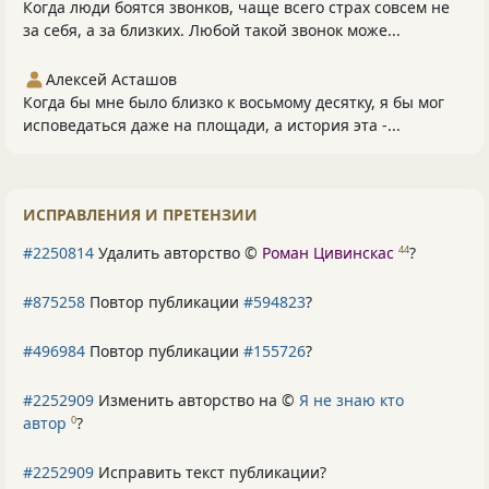
Когда люди боятся звонков, чаще всего страх совсем не
за себя, а за близких. Любой такой звонок може...
Алексей Асташов
Когда бы мне было близко к восьмому десятку, я бы мог
исповедаться даже на площади, а история эта -...
ИСПРАВЛЕНИЯ И ПРЕТЕНЗИИ
#2250814
Удалить авторство ©
Роман Цивинскас
?
44
#875258
Повтор публикации
#594823
?
#496984
Повтор публикации
#155726
?
#2252909
Изменить авторство на ©
Я не знаю кто
автор
?
0
#2252909
Исправить текст публикации?