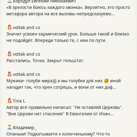
Бородул Евгений Николаевич
«В зрелости боюсь каждого звонка». Вероятно, это просто
метафора автора на все вызовы непредсказуемо...
vottak and co
Значит усвоен кармический урок. Больше такой и близко
не подойдёт. Впереди только те, с кем по пути.
vottak and co
Расстались. Точка. Закрыт гельштат.
vottak and co
Мужики- голуби мира))) а мы голубки для них 🤣 иной
нагадит так, что хрен сотрёшь, и вони от них доф...
Tina L
Автор всё правильно написал: "Не оставляй Церковь".
"Вне Церкви нет спасения" В Евангелии от Иоан...
Владимир_
Опаньки! Подкатываете к колюченькому? Что-то