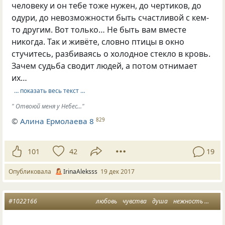
человеку и он тебе тоже нужен, до чертиков, до
одури, до невозможности быть счастливой с кем-
то другим. Вот только… Не быть вам вместе
никогда. Так и живёте, словно птицы в окно
стучитесь, разбиваясь о холодное стекло в кровь.
Зачем судьба сводит людей, а потом отнимает
их…
… показать весь текст …
" Отвоюй меня у Небес..."
©
Алина Ермолаева 8
829
101
42
19
Опубликовала
IrinaAleksss
19 дек 2017
#1022166
любовь
чувства
душа
нежность
мысл