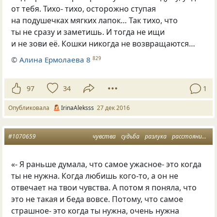
от тебя. Тихо- тихо, осторожно ступая
на подушечках мягких лапок… Так тихо, что
ты не сразу и заметишь. И тогда не ищи
и не зови её. Кошки никогда не возвращаются…
©
Алина Ермолаева 8
829
97
34
1
Опубликовала
IrinaAleksss
27 дек 2016
#1070659
чувства
судьба
разлука
расстояние
м
«- Я раньше думала, что самое ужасное- это когда
ты не нужна. Когда любишь кого-то, а он не
отвечает на твои чувства. А потом я поняла, что
это не такая и беда вовсе. Потому, что самое
страшное- это когда ты нужна, очень нужна