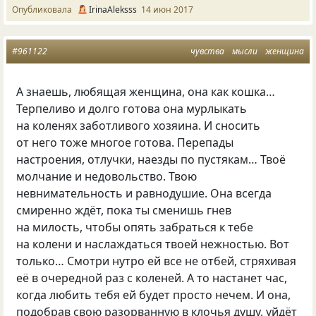
Опубликовала
IrinaAleksss
14 июн 2017
#961122
чувства
мысли
женщина
А знаешь, любящая женщина, она как кошка…
Терпеливо и долго готова она мурлыкать
на коленях заботливого хозяина. И сносить
от него тоже многое готова. Перепады
настроения, отлучки, наезды по пустякам… Твоё
молчание и недовольство. Твою
невнимательность и равнодушие. Она всегда
смиренно ждёт, пока ты сменишь гнев
на милость, чтобы опять забраться к тебе
на колени и наслаждаться твоей нежностью. Вот
только… Смотри нутро ей все не отбей, стряхивая
её в очередной раз с коленей. А то настанет час,
когда любить тебя ей будет просто нечем. И она,
подобрав свою разорванную в клочья душу, уйдёт