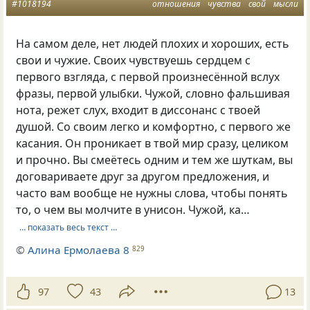
#1018194
отношения
чувства
свой
мысли
На самом деле, нет людей плохих и хороших, есть
свои и чужие. Своих чувствуешь сердцем с
первого взгляда, с первой произнесённой вслух
фразы, первой улыбки. Чужой, словно фальшивая
нота, режет слух, входит в диссонанс с твоей
душой. Со своим легко и комфортно, с первого же
касания. Он проникает в твой мир сразу, целиком
и прочно. Вы смеётесь одним и тем же шуткам, вы
договариваете друг за другом предложения, и
часто вам вообще не нужны слова, чтобы понять
то, о чем вы молчите в унисон. Чужой, ка…
… показать весь текст …
©
Алина Ермолаева 8
829
97
43
13