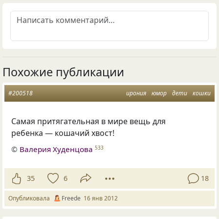
Похожие публикации
#200518
ирония
юмор
дети
кошки
Самая притягательная в мире вещь для
ребенка — кошачий хвост!
©
Валерия Худенцова
533
35
6
18
Опубликовала
Freede
16 янв 2012