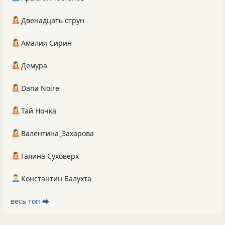
Двенадцать струн
Амалия Сирин
Демура
Dana Noire
Тай Ночка
Валентина_Захарова
Галина Суховерх
Константин Балухта
весь топ ⮕