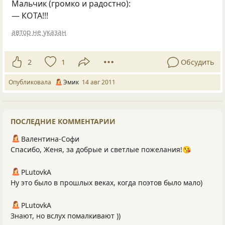
Мальчик
(
громко и радостно):
— КОТА!!!
автор не указан
2
1
Обсудить
Опубликовала
Эмик
14 авг 2011
ПОСЛЕДНИЕ КОММЕНТАРИИ
Валентина-Софи
Спасибо, Женя, за добрые и светлые пожелания!😘
PLutоvkА
Ну это было в прошлых веках, когда поэтов было мало)
PLutоvkА
Знают, но вслух помалкивают ))