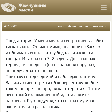
#115083
юмор
дети
кошки
интеллект
Предыстория: У меня мелкая сестра очень любит
тискать кота. Он идет мимо, она вопит: «Вася!!!»
и обнимать его так, что у бедолаги аж кости
трещат. И так раз по 7−8 в день. Долго кошак
терпел, очень долго
(
он ее царапал пару раз,
но получал за это по шее).
Прихожу сегодня домой и наблюдаю картину:
Васька активно трется об ковер, его жутко бьет
током, он орет, но продолжает тереться. Потом
весь такой взлохмоченный идет и ложится
на кресло. Я уж подумал, что сестра ему мозг
окончательно расплющила.