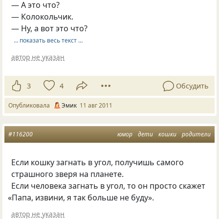
— А это что?
— Колокольчик.
— Ну, а вот это что?
… показать весь текст …
автор не указан
3
4
Обсудить
Опубликовала
Эмик
11 авг 2011
#116200
юмор
дети
кошки
родители
Если кошку загнать в угол, получишь самого
страшного зверя на планете.
Если человека загнать в угол, то он просто скажет
«
Папа, извини, я так больше не буду».
автор не указан