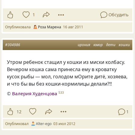
1
Обсудить
Опубликовала
Роза Марена
16 авг 2011
#304986
ирония
юмор
дети
кошки
Утром ребенок стащил у кошки из миски колбасу.
Вечером кошка сама принесла ему в кроватку
кусок рыбы — мол, голодом мОрите дитё, хозяева,
и что бы вы без кошки-кормилицы делали?!!
©
Валерия Худенцова
533
12
1
Опубликовал
Alter-ego
03 июл 2012