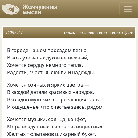
#1097967
стихи
позитив
весна
весна в душе
В городе нашем проездом весна
,
В воздухе запах духов ее нежный
,
Хочется сердцу немного тепла
,
Радости
,
счастья
,
любви и надежды.
Хочется сочных и ярких цветов —
В каждой детали красивых нарядов
,
Взглядов мужских
,
согревающих слов
,
И ощущенье
,
что счастье здесь
,
рядом.
Хочется музыки
,
солнца
,
конфет
,
Моря воздушных шаров разноцветных
,
Желтых тюльпанов шикарный букет
,