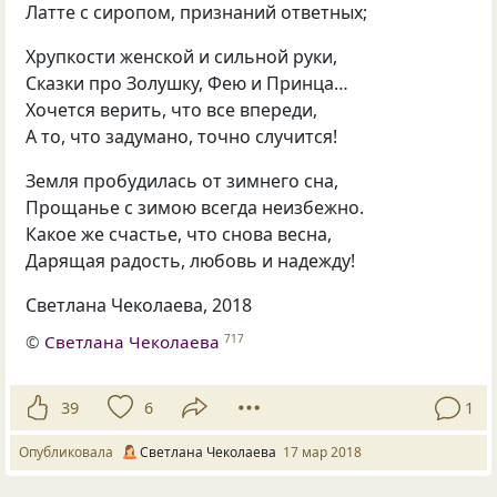
Латте с сиропом
,
признаний ответных;
Хрупкости женской и сильной руки
,
Сказки про Золушку
,
Фею и Принца…
Хочется верить
,
что все впереди
,
А то
,
что задумано
,
точно случится!
Земля пробудилась от зимнего сна
,
Прощанье с зимою всегда неизбежно.
Какое же счастье
,
что снова весна
,
Дарящая радость
,
любовь и надежду!
Светлана Чеколаева
,
2018
©
Светлана Чеколаева
717
39
6
1
Опубликовала
Светлана Чеколаева
17 мар 2018