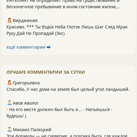
Интеллект не определяет право на существование и
бесконечное пребывание в ином состоянии жизни,...
Вирджиния
Красиво. *** Ты Вздох Неба Глоток Лишь Шаг След Мрак
Руку Дай Не Пропадай (Экс)
ещё комментарии ⮕
ЛУЧШИЕ КОММЕНТАРИИ ЗА СУТКИ
Григорьевна
Спасибо. У нас дома на земле был целый угол ландышей.
Авов Аволог
- На его месте должен был быть я... - Напьёшься -
будешь! )
Михаил Палецкий
Эти формулы — не суеверие, а поэтика быта, где каждое