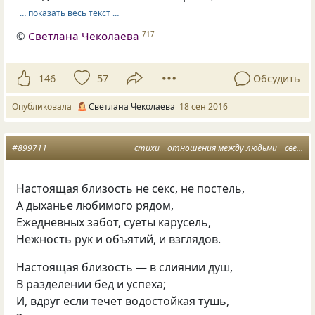
… показать весь текст …
©
Светлана Чеколаева
717
146
57
Обсудить
Опубликовала
Светлана Чеколаева
18 сен 2016
#899711
стихи
отношения между людьми
светлана чеколаева
Настоящая близость не секс, не постель,
А дыханье любимого рядом,
Ежедневных забот, суеты карусель,
Нежность рук и объятий, и взглядов.
Настоящая близость — в слиянии душ,
В разделении бед и успеха;
И, вдруг если течет водостойкая тушь,