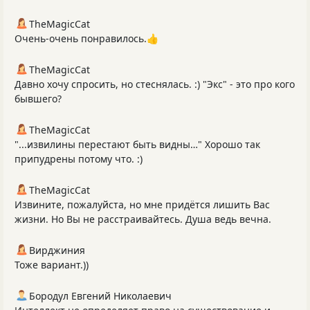
TheMagicCat
Очень-очень понравилось.👍
TheMagicCat
Давно хочу спросить, но стеснялась. :) "Экс" - это про кого
бывшего?
TheMagicCat
"...извилины перестают быть видны…" Хорошо так
припудрены потому что. :)
TheMagicCat
Извините, пожалуйста, но мне придётся лишить Вас
жизни. Но Вы не расстраивайтесь. Душа ведь вечна.
Вирджиния
Тоже вариант.))
Бородул Евгений Николаевич