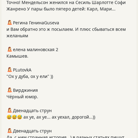
Точно! Мендельсон женился на Сесиль Шарлотте Софи
Жанрено У пары было пятеро детей: Карл, Мари...
Регина ГенинаGuseva
и Вам обратно это ж посылаем. И плюс сбываться всем
желаньям
елена малиновская 2
Камышев.
PLutоvkА
"Ох у дуба, ох у ели" ))
Вирджиния
Чёрный юмор.
Двенадцать струн
😅😅😅 ах уе, ах уе... ах уехал, дорогой...))
Двенадцать струн
Да, с ним странная история...) в разных статьях пишут