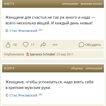
#46715
отношения
женская логика
Женщине для счастья не так уж много и надо —
всего несколько вещей. И каждый день новых!
©
Стас Янковский
282
10
11
Обсудить
Опубликовала
Speranza Schnabel
25 мар 2011
#23919
общение
отношения
Жeнщинe, чтoбы уcпoкоиться, надо взять себя
в крепкие мужские руки.
©
Стас Янковский
282