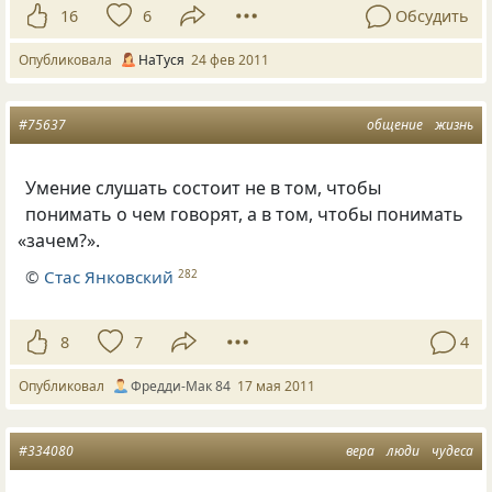
16
6
Обсудить
Опубликовала
НаTуся
24 фев 2011
#75637
общение
жизнь
Умение слушать состоит не в том, чтобы
понимать о чем говорят, а в том, чтобы понимать
«
зачем?».
©
Стас Янковский
282
8
7
4
Опубликовал
Фредди-Мак 84
17 мая 2011
#334080
вера
люди
чудеса