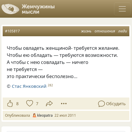
#105817
жизнь
отношения
люди
Чтобы овладеть женщиной- требуется желание.
Чтобы ею обладать — требуются возможности.
А чтобы с нею совладать — ничего
не требуется —
это практически бесполезно…
©
Стас Янковский
282
8
7
Обсудить
Опубликовала
kleopatra
22 июл 2011