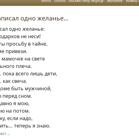
дети
стихи
письмо деду морозу
желание
новый 
писал одно желанье...
сал одно желанье:
одарков не неси!
ы просьбу в тайне,
ме привези.
 мамочке на свете
льного плеча.
 пока всего лишь дети,
 как свеча.
 доме быть мужчиной,
ю перед сном.
давно я мою,
яю на потом.
у, если надо,
нить… теперь я знаю.
екст …