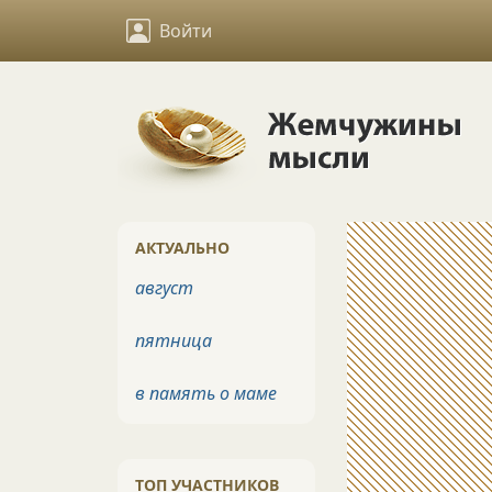
Войти
АКТУАЛЬНО
август
пятница
в память о маме
ТОП УЧАСТНИКОВ