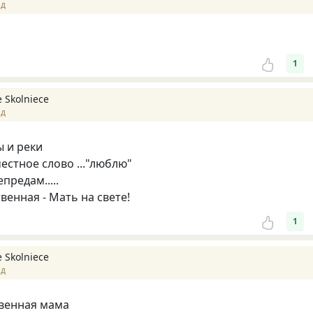
ад
1
e Skolniece
ад
ы и реки
стное слово ..."люблю"
предам.....
венная - Мать на свете!
1
e Skolniece
ад
твенная мама