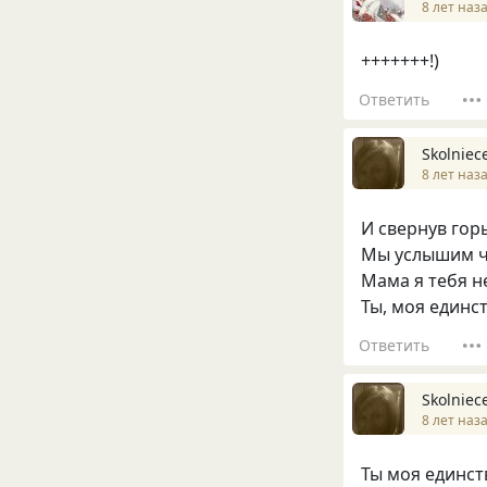
8 лет наз
+++++++!)
Ответить
Skolniec
8 лет наз
И свернув гор
Мы услышим че
Мама я тебя не
Ты, моя единст
Ответить
Skolniec
8 лет наз
Ты моя единс