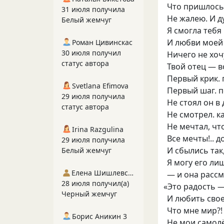
Что пришлось
31 июля получила
Не жалею. И д
Белый жемчуг
Я смогла тебя
И любви моей 
Роман Цивинскас
30 июля получил
Ничего не хоч
статус автора
Твой отец — в
Первый крик.
Svetlana Efimova
Первый шаг. п
29 июля получила
Не стоял он в
статус автора
Не смотрел. к
Не мечтал
,
чт
Irina Razgulina
Все мечты!.. 
29 июля получила
И сбылись так
Белый жемчуг
Я могу его ли
Елена Шишлевская
— и она рассм
28 июля получил(а)
«
Это радость —
Черный жемчуг
И любить свое
Что мне мир?!
Борис Аникин 3
Не мои самол