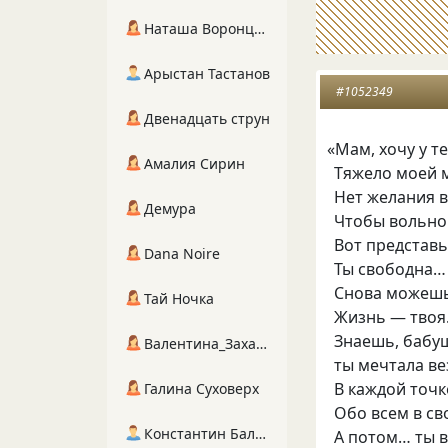
Наташа Воронцова
Арыстан Тастанов
#1052349
Двенадцать струн
«
Мам
,
хочу у т
Амалия Сирин
Тяжело моей 
Нет желания в
Демура
Чтобы вольно
Вот представь:
Dana Noire
Ты свободна… 
Снова можешь
Тай Ночка
Жизнь — твоя.
Знаешь
,
бабуш
Валентина_Захарова
ты мечтала ве
В каждой точк
Галина Суховерх
Обо всем в св
Константин Балухта
А потом… ты в