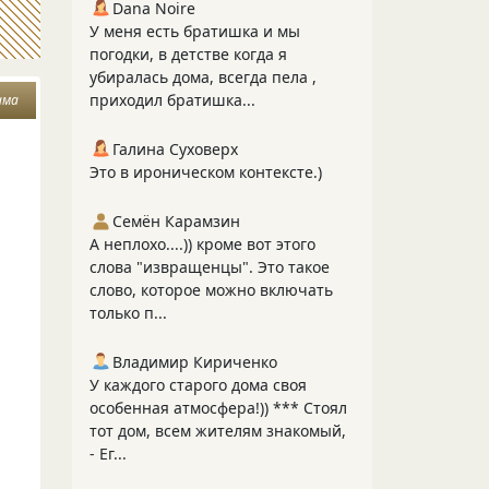
Dana Noire
У меня есть братишка и мы
погодки, в детстве когда я
убиралась дома, всегда пела ,
приходил братишка...
ама
Галина Суховерх
Это в ироническом контексте.)
Семён Карамзин
А неплохо....)) кроме вот этого
слова "извращенцы". Это такое
слово, которое можно включать
только п...
Владимир Кириченко
У каждого старого дома своя
особенная атмосфера!)) *** Стоял
тот дом, всем жителям знакомый,
- Ег...