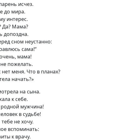
парень исчез.
не до мира.
му интерес.
? Да? Мама?
ь допоздна.
еред сном неустанно:
правлюсь сама!“
 очень
,
мама!
не пожелать.
 нет меня. Что в планах?
отела начать?»
отрела на сына.
ала к себе.
 родной мужчина!
еловек в судьбе!
 тебе не хочу.
ое вспоминать:
зиты к врачу.