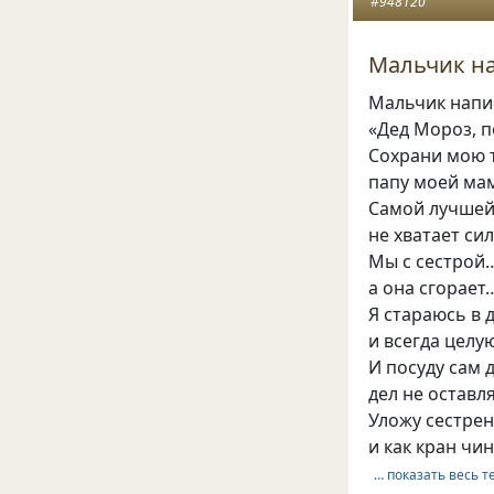
#948120
Мальчик на
Мальчик напи
«Дед Мороз, п
Сохрани мою т
папу моей ма
Самой лучшей
не хватает си
Мы с сестрой…
а она сгорает…
Я стараюсь в
и всегда целу
И посуду сам 
дел не оставл
Уложу сестренк
и как кран чи
… показать весь т