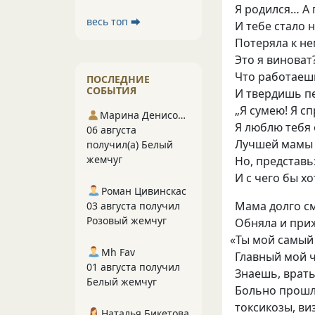
Я родился… А 
весь топ ⮕
И тебе стало 
Потеряла к не
Это я виноват
Что работаеш
ПОСЛЕДНИЕ
СОБЫТИЯ
И твердишь п
„Я сумею! Я с
Марина Денисова 5
Я люблю тебя
06 августа
Лучшей мамы 
получил(а) Белый
жемчуг
Но
,
представь:
И с чего бы х
Роман Цивинскас
Мама долго см
03 августа получил
Розовый жемчуг
Обняла и приж
«
Ты мой самый
Mh Fav
Главный мой ч
01 августа получил
Знаешь
,
врать
Белый жемчуг
Больно прошл
токсикозы
,
ви
Наталья Бикетова