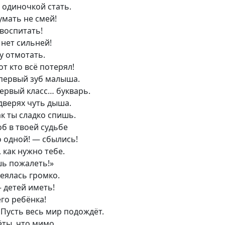
 одиночкой стать.
умать не смей!
 воспитать!
нет сильней!
у отмотать.
от кто всё потерял!
 первый зуб малыша.
ервый класс… букварь.
 дверях чуть дыша.
ак ты сладко спишь.
об в твоей судьбе
до одной! — сбылись!
,
как нужно тебе.
шь пожалеть!»
еялась громко.
 детей иметь!
го ребёнка!
 Пусть весь мир подождёт.
ёты
,
что мимо.