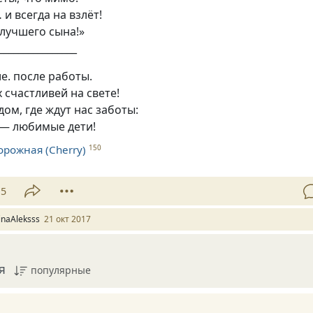
и всегда на взлёт!
лучшего сына!»
________________
е. после работы.
х счастливей на свете!
дом
,
где ждут нас заботы:
 — любимые дети!
орожная (Cherry)
150
15
rinaAleksss
21 окт 2017
я
популярные