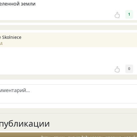
еленной земли
1
e Skolniece
ад
0
публикации