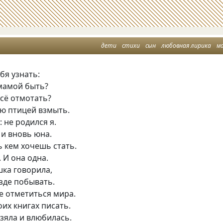
дети
стихи
сын
любовная лирика
м
ебя узнать:
мамой быть?
сё отмотать?
ю птицей взмыть.
 не родился я.
и вновь юна.
 кем хочешь стать.
 И она одна.
ка говорила,
зде побывать.
е отметиться мира.
оих книгах писать.
зяла и влюбилась.