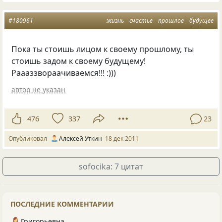
#180961
жизнь
счастье
прошлое
будущее
Пока ты стоишь лицом к своему прошлому, ты
стоишь задом к своему будущему!
Раааззвораачиваемся!!! :)))
автор не указан
476
337
23
Опубликовал
Алексей Уткин
18 дек 2011
sofocika: 7 цитат
ПОСЛЕДНИЕ КОММЕНТАРИИ
Григорьевна