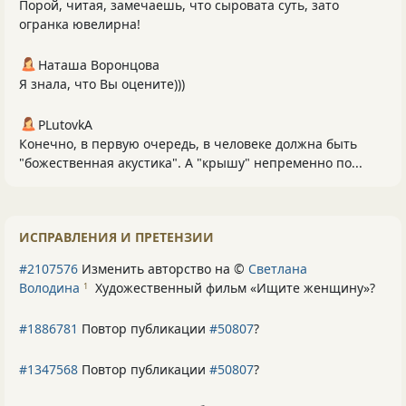
Порой, читая, замечаешь, что сыровата суть, зато
огранка ювелирна!
Наташа Воронцова
Я знала, что Вы оцените)))
PLutоvkА
Конечно, в первую очередь, в человеке должна быть
"божественная акустика". А "крышу" непременно по...
ИСПРАВЛЕНИЯ И ПРЕТЕНЗИИ
#2107576
Изменить авторство на ©
Светлана
Володина
Художественный фильм «Ищите женщину»
?
1
#1886781
Повтор публикации
#50807
?
#1347568
Повтор публикации
#50807
?