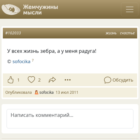
#102033
жизнь
счастье
У всех жизнь зебра, а у меня радуга!
©
sofocika
7
1
2
Обсудить
Опубликовала
sofocika
13 июл 2011