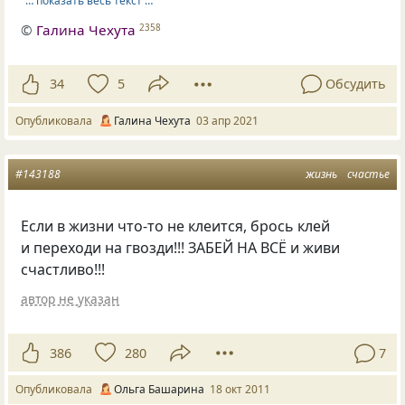
… показать весь текст …
©
Галина Чехута
2358
34
5
Обсудить
Опубликовала
Галина Чехута
03 апр 2021
#143188
жизнь
счастье
Если в жизни что-то не клеится, брось клей
и переходи на гвозди!!! ЗАБЕЙ НА ВСЁ и живи
счастливо!!!
автор не указан
386
280
7
Опубликовала
Ольга Башарина
18 окт 2011