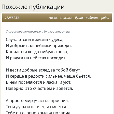
Похожие публикации
#1258233
жизнь
счастье
душа
радость
радуга
С огромной нежностью и благодарностью.
Случаются и в жизни чудеса,
И добрые волшебники приходят.
Кончается когда-нибудь гроза,
И радуга на небесах восходит.
И вести добрые вслед за тобой бегут,
И сердце в радости сильнее, чаще бьётся.
В нём поселяются и ласка, и уют,
Наверно, это счастьем и зовётся.
А просто мир участье проявил,
Твоя душа и плачет, и смеётся.
Тебе он словно крылья подарил,