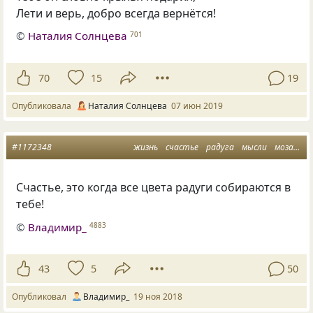
Лети и верь, добро всегда вернётся!
©
Наталия Солнцева
701
70
15
19
Опубликовала
Наталия Солнцева
07 июн 2019
#1172348
жизнь
счастье
радуга
мысли
мозаика
Счастье
,
это когда все цвета радуги собираются в
тебе!
©
Владимир_
4883
43
5
50
Опубликовал
Владимир_
19 ноя 2018