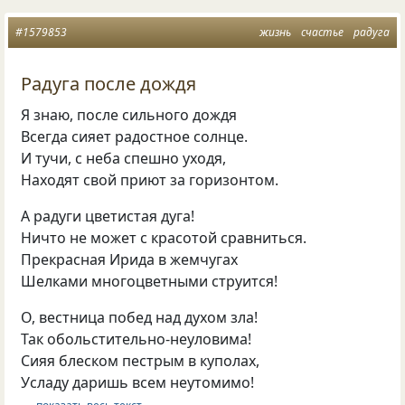
#1579853
жизнь
счастье
радуга
Радуга после дождя
Я знаю, после сильного дождя
Всегда сияет радостное солнце.
И тучи, с неба спешно уходя,
Находят свой приют за горизонтом.
А радуги цветистая дуга!
Ничто не может с красотой сравниться.
Прекрасная Ирида в жемчугах
Шелками многоцветными струится!
О, вестница побед над духом зла!
Так обольстительно-неуловима!
Сияя блеском пестрым в куполах,
Усладу даришь всем неутомимо!