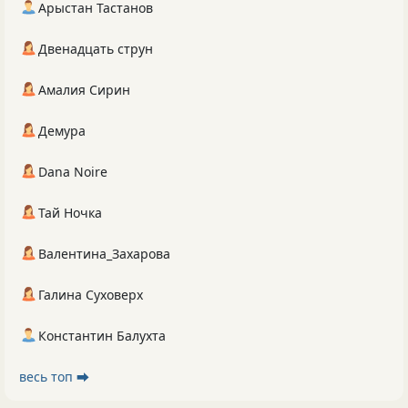
Арыстан Тастанов
Двенадцать струн
Амалия Сирин
Демура
Dana Noire
Тай Ночка
Валентина_Захарова
Галина Суховерх
Константин Балухта
весь топ ⮕