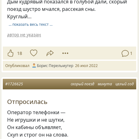
Дым кудрявый показался в голубой дали, скорый
поезд шустро мчался, рассекая сны.
Круглый…
… показать весь текст …
автор не указан
18
1
Опубликовал
Борис Перельмутер
26 июл 2022
#1726625
скорый поезд
минута
целый год
Отпросилась
Оператор телефонки —
Не игрушки и не шутки,
Он кабины объявляет,
Скуп и строг он на слова.