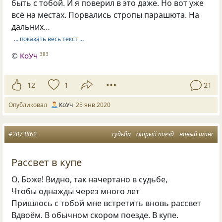
быть с тобой. И я поверил в это даже. Но вот уже
всё на местах. Порвались стропы парашюта. На
дальних…
… показать весь текст …
©
КоУч
383
12
1
21
Опубликовал
КоУч
25 янв 2020
#2073862
судьба
скорый поезд
новый шанс
Рассвет в купе
О, Боже! Видно, так начертано в судьбе,
Чтобы однажды через много лет
Пришлось с тобой мне встретить вновь рассвет
Вдвоём. В обычном скором поезде. В купе.