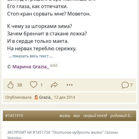
Его глаза, как отпечатки.
Стоп-кран сорвать мне? Моветон.
К чему за шторками зима?
Зачем бренчит в стакане ложка?
И в сердце только маета.
На нервах тереблю сережку.
… показать весь текст …
©
Марина Grazia_
6265
38
1
7
Опубликовала
Grazia_
12 дек 2014
#1451910
жизнь
миг
скорый поезд
родимый дом
ЭКСПРОМТ НА #1451756 "Постигаю мудрость жизни" Галины
Чекуты