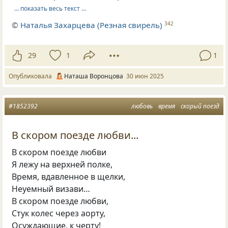
… показать весь текст …
©
Наталья Захарцева (Резная свирель)
342
29
1
1
Опубликовала
Наташа Воронцова
30 июн 2025
#1852392
любовь
время
скорый поезд
В скором поезде любви...
В скором поезде любви
Я лежу на верхней полке,
Время, вдавленное в щелки,
Неуемный визави…
В скором поезде любви,
Стук колес через аорту,
Осуждающие, к черту!