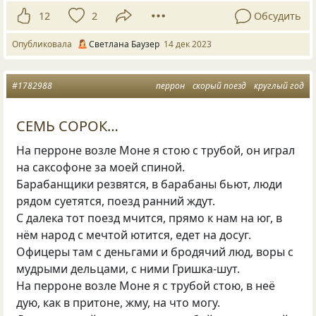
12
2
Обсудить
Опубликовала
Светлана Баузер
14 дек 2023
#1782988
перрон
скорый поезд
круглый год
СЕМЬ СОРОК…
На перроне возле Моне я стою с трубой, он играл
на саксофоне за моей спиной.
Барабанщики резвятся, в барабаны бьют, люди
рядом суетятся, поезд ранний ждут.
С далека тот поезд мчится, прямо к нам на юг, в
нём народ с мечтой ютится, едет на досуг.
Офицеры там с деньгами и бродячий люд, воры с
мудрыми дельцами, с ними Гришка-шут.
На перроне возле Моне я с трубой стою, в неё
дую, как в притоне, жму, на что могу.