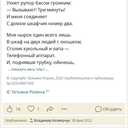
Ухнет рупор басом громким:
— Вызывают! Три минуты!
И меня соединяет
С домом шкафчик номер два.
Мне нырок один всего лишь
В шкаф на двух людей с окошком,
Столик кукольный и лапа —
Телефонный аппарат.
И, поднявши трубку, ойкнешь,
… показать весь текст …
© Copyright: Татьяна Розина, 2022 Свидетельство о публикации
№122020807560
©
Татьяна Розина
81
16
1
Обсудить
Опубликовал
Владимир Казмерчук
28 фев 2022