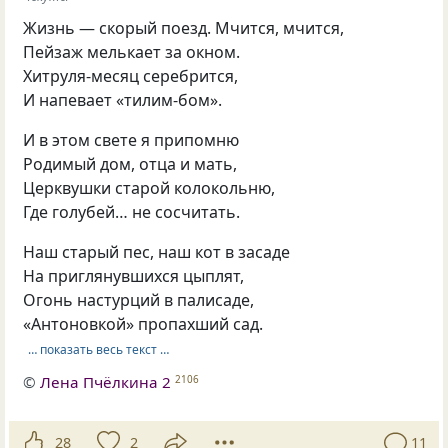
Жизнь — скорый поезд. Мчится, мчится,
Пейзаж мелькает за окном.
Хитруля-месяц серебрится,
И напевает «тилим-бом».
И в этом свете я припомню
Родимый дом, отца и мать,
Церквушки старой колокольню,
Где голубей… не сосчитать.
Наш старый пес, наш кот в засаде
На приглянувшихся цыплят,
Огонь настурций в палисаде,
«Антоновкой» пропахший сад.
… показать весь текст …
©
Лена Пчёлкина 2
2106
28
2
11