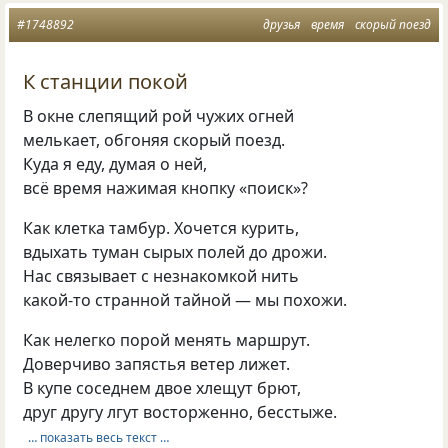
#1748892
друзья
время
скорый поезд
К станции покой
В окне слепящий рой чужих огней
мелькает, обгоняя скорый поезд.
Куда я еду, думая о ней,
всё время нажимая кнопку «поиск»?
Как клетка тамбур. Хочется курить,
вдыхать туман сырых полей до дрожи.
Нас связывает с незнакомкой нить
какой-то странной тайной — мы похожи.
Как нелегко порой менять маршрут.
Доверчиво запястья ветер лижет.
В купе соседнем двое хлещут брют,
друг другу лгут восторженно, бесстыже.
… показать весь текст …