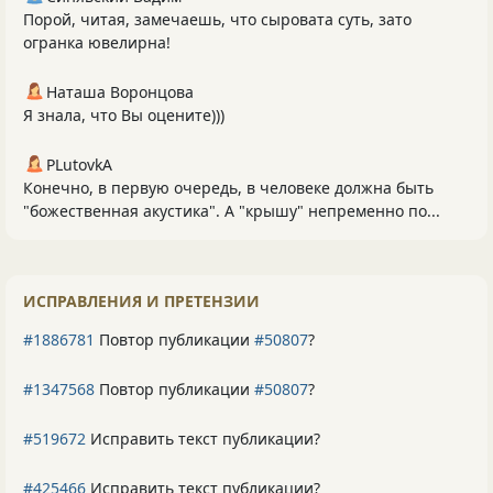
Порой, читая, замечаешь, что сыровата суть, зато
огранка ювелирна!
Наташа Воронцова
Я знала, что Вы оцените)))
PLutоvkА
Конечно, в первую очередь, в человеке должна быть
"божественная акустика". А "крышу" непременно по...
ИСПРАВЛЕНИЯ И ПРЕТЕНЗИИ
#1886781
Повтор публикации
#50807
?
#1347568
Повтор публикации
#50807
?
#519672
Исправить текст публикации?
#425466
Исправить текст публикации?