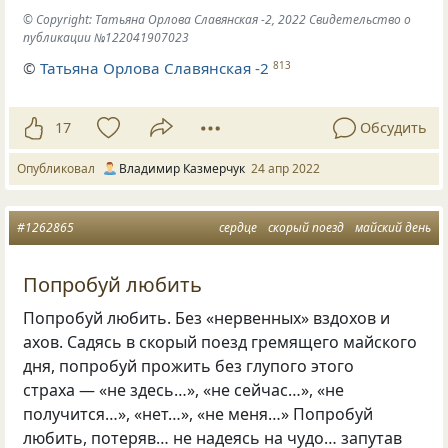
© Copyright: Татьяна Орлова Славянская -2, 2022 Свидетельство о
публикации №122041907023
©
Татьяна Орлова Славянская -2
813
17
Обсудить
Опубликовал
Владимир Казмерчук
24 апр 2022
#1262865
сердце
скорый поезд
майский день
Попробуй любить
Попробуй любить. Без
«
нервенных» вздохов и
ахов. Садясь в скорый поезд гремящего майского
дня
,
попробуй прожить без глупого этого
страха — «не здесь…», «не сейчас…», «не
получится…», «нет…», «не меня…» Попробуй
любить
,
потеряв… не надеясь на чудо… запутав