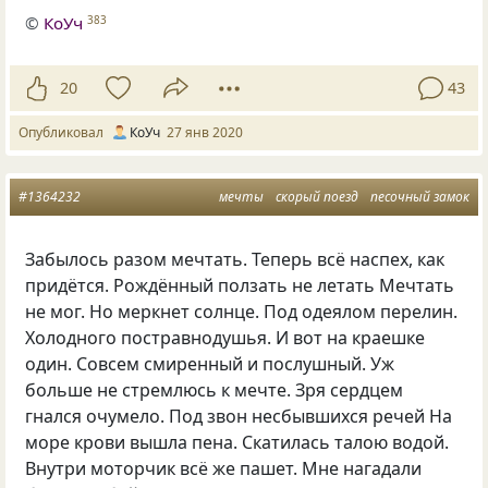
©
КоУч
383
20
43
Опубликовал
КоУч
27 янв 2020
#1364232
мечты
скорый поезд
песочный замок
Забылось разом мечтать. Теперь всё наспех, как
придётся. Рождённый ползать не летать Мечтать
не мог. Но меркнет солнце. Под одеялом перелин.
Холодного постравнодушья. И вот на краешке
один. Совсем смиренный и послушный. Уж
больше не стремлюсь к мечте. Зря сердцем
гнался очумело. Под звон несбывшихся речей На
море крови вышла пена. Скатилась талою водой.
Внутри моторчик всё же пашет. Мне нагадали