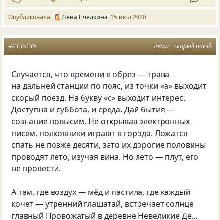
Опубликовала
Лена Пчёлкина
15 июл 2020
#2135135
лето
скорый поезд
Случается, что времени в обрез — трава
на дальней станции по пояс, из точки «а» выходит
скорый поезд. На букву «с» выходит интерес.
Доступна и суббота, и среда. Дай бытия —
сознание повысим. Не открывая электронных
писем, полковники играют в города. Ложатся
спать не позже десяти, зато их дорогие половины
проводят лето, изучая вина. Но лето — плут, его
не провести.
А там, где воздух — мёд и пастила, где каждый
кочет — утренний глашатай, встречает солнце
главный Провожатый в деревне Невеликие Де…