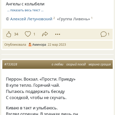
Ангелы с колыбели
… показать весь текст …
©
Алексей Летуновский
«Группа Ливень»
2
1
34
1
1
Опубликовала
Аминора
22 мар 2023
#733028
о любви
скорый поезд
марина грация
Перрон. Вокзал. «Прости. Приеду»
В купе тепло. Горячий чай.
Пытаюсь поддержать беседу
С соседкой, чтобы не скучать.
Киваю в такт и улыбаюсь.
Взгляд отрешен. В зрачках лишь он.