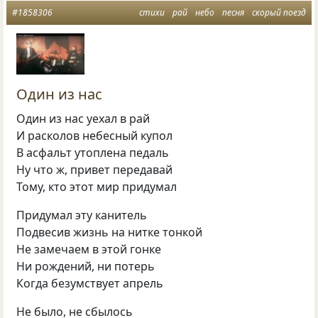
#1858306
стихи
рай
небо
песня
скорый поезд
Один из нас
Один из нас уехал в рай
И расколов небесный купол
В асфальт утоплена педаль
Ну что ж, привет передавай
Тому, кто этот мир придумал
Придумал эту канитель
Подвесив жизнь на нитке тонкой
Не замечаем в этой гонке
Ни рождений, ни потерь
Когда безумствует апрель
Не было, не сбылось