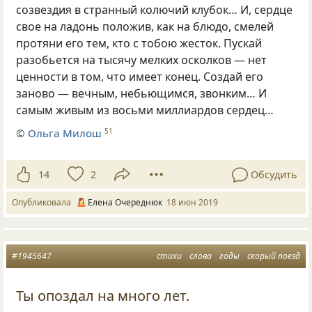
созвездия в странный колючий клубок… И
,
сердце
свое на ладонь положив
,
как на блюдо
,
смелей
протяни его тем
,
кто с тобою жесток. Пускай
разобьется на тысячу мелких осколков — нет
ценности в том
,
что имеет конец. Создай его
заново — вечным
,
небьющимся
,
звонким… И
самым живым из восьми миллиардов сердец…
©
Ольга Милош
51
14
2
Обсудить
Опубликовала
Елена Очереднюк
18 июн 2019
#1945647
стихи
слова
годы
скорый поезд
Ты опоздал на много лет.