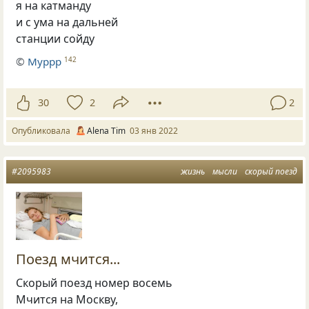
я на катманду
и с ума на дальней
станции сойду
©
Муррр
142
30
2
2
Опубликовала
Alena Tim
03 янв 2022
#2095983
жизнь
мысли
скорый поезд
Поезд мчится...
Скорый поезд номер восемь
Мчится на Москву,