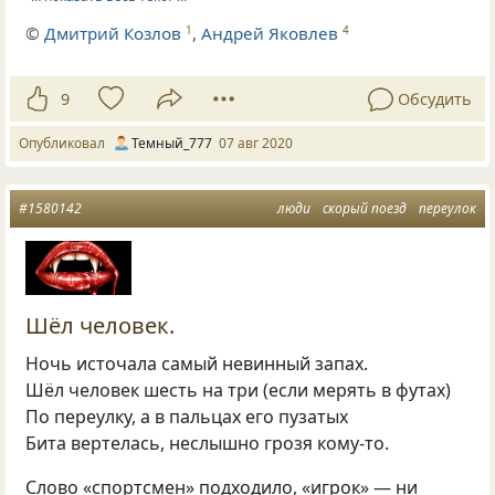
©
Дмитрий Козлов
,
Андрей Яковлев
1
4
9
Обсудить
Опубликовал
Темный_777
07 авг 2020
#1580142
люди
скорый поезд
переулок
Шёл человек.
Ночь источала самый невинный запах.
Шёл человек шесть на три (если мерять в футах)
По переулку, а в пальцах его пузатых
Бита вертелась, неслышно грозя кому-то.
Слово «спортсмен» подходило, «игрок» — ни