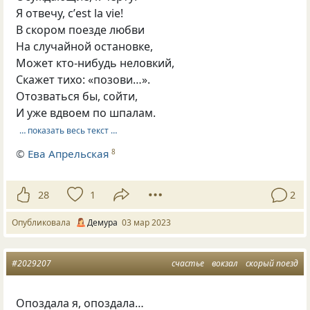
Я отвечу, с’est la vie!
В скором поезде любви
На случайной остановке,
Может кто-нибудь неловкий,
Скажет тихо: «позови…».
Отозваться бы, сойти,
И уже вдвоем по шпалам.
… показать весь текст …
©
Ева Апрельская
8
28
1
2
Опубликовала
Демура
03 мар 2023
#2029207
счастье
вокзал
скорый поезд
Опоздала я, опоздала…