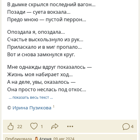
В дымке скрылся последний вагон…
Позади — суета вокзала…
Предо мною — пустой перрон…
Опоздала я, опоздала…
Счастье выскользнуло из рук…
Приласкало и в миг пропало…
Вот и снова замкнулся круг.
Мне однажды вдруг показалось —
Жизнь моя набирает ход…
А на деле, увы, оказалось —
Она просто неслась под откос…
… показать весь текст …
©
Ирина Пузикова
1
22
1
4
Опубликовала
Атюня
09 авг 2024