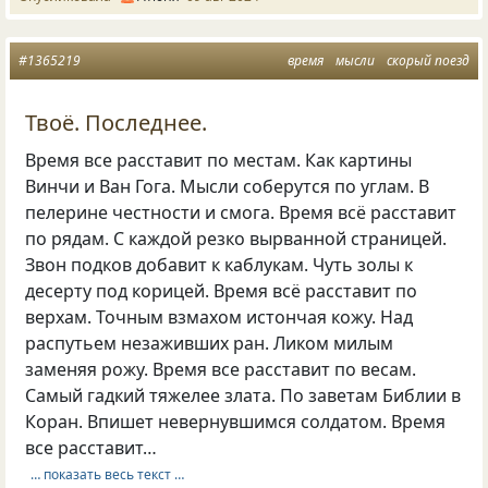
#1365219
время
мысли
скорый поезд
Твоё. Последнее.
Время все расставит по местам. Как картины
Винчи и Ван Гога. Мысли соберутся по углам. В
пелерине честности и смога. Время всё расставит
по рядам. С каждой резко вырванной страницей.
Звон подков добавит к каблукам. Чуть золы к
десерту под корицей. Время всё расставит по
верхам. Точным взмахом истончая кожу. Над
распутьем незаживших ран. Ликом милым
заменяя рожу. Время все расставит по весам.
Самый гадкий тяжелее злата. По заветам Библии в
Коран. Впишет невернувшимся солдатом. Время
все расставит…
… показать весь текст …