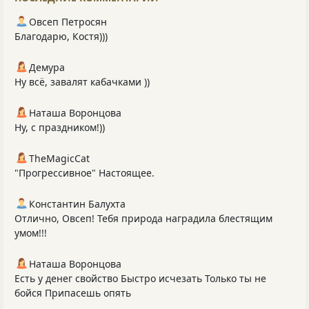
Овсеп Петросян
Благодарю, Костя)))
Демура
Ну всё, завалят кабачками ))
Наташа Воронцова
Ну, с праздником!))
TheMagicCat
"Прогрессивное" Настоящее.
Константин Балухта
Отлично, Овсеп! Тебя природа наградила блестящим
умом!!!
Наташа Воронцова
Есть у денег свойство Быстро исчезать Только ты не
бойся Припасешь опять