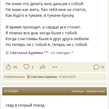
Не знаю что делать мне дальше с собой.
Не знаю как жить, без тебя мне не спится,
Как будто в тумане, в тумане брожу.
И время проходит, а сердце все стонет,
Я помню все дни, когда были с тобой.
Когда счастливы были и друг друга любили.
Но теперь не с тобой я, теперь не с тобой.
©
Светлана Куряева
«О поезде»
695
5
45
2
10
Опубликовала
Светлана Куряева
15 янв 2025
#1700404
станция
скорый поезд
сяду в скорый поезд