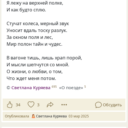
Я лежу на верхней полке,
И как будто сплю.
Стучат колеса, мерный звук
Уносит вдаль тоску разлук.
За окном поля и лес,
Мир полон тайн и чудес.
В вагоне тишь, лишь храп порой,
И мысли шепчутся со мной.
О жизни, о любви, о том,
Что ждет меня потом.
©
Светлана Куряева
«О поезде»
695
5
34
3
Обсудить
Опубликовала
Светлана Куряева
03 мар 2025