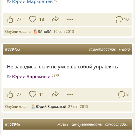
©
Юрий Марковцев
46
77
18
10
Опубликовала
ЗАноЗА
16 сен 2013
#829453
самообладание
мысли
Не заводись, если не умеешь собой управлять !
©
Юрий Зарожный
3879
77
11
8
Опубликовал
Юрий Зарожный
27 окт 2015
#468948
жизнь
самоуверенность
самообладание