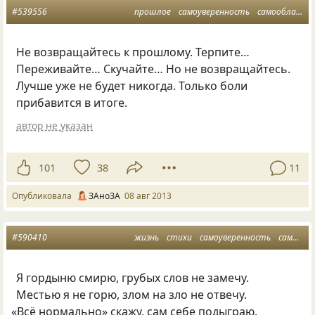
#539556
прошлое
самоуверенность
самообладание
Не возвращайтесь к прошлому. Терпите…
Переживайте… Скучайте… Но не возвращайтесь.
Лучше уже не будет никогда. Только боли
прибавится в итоге.
автор не указан
101
38
11
Опубликовала
ЗАноЗА
08 авг 2013
#590410
жизнь
стихи
самоуверенность
самообладание
Я гордыню смирю, грубых слов не замечу.
Местью я не горю, злом на зло не отвечу.
«
Всё нормально» скажу, сам себе подыграю.