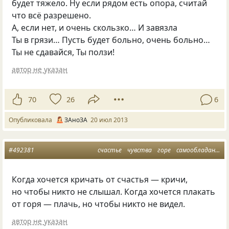
будет тяжело. Ну если рядом есть опора, считай
что всё разрешено.
А, если нет, и очень скользко… И завязла
Ты в грязи… Пусть будет больно, очень больно…
Ты не сдавайся, Ты ползи!
автор не указан
70
26
6
Опубликовала
ЗАноЗА
20 июл 2013
#492381
счастье
чувства
горе
самообладание
Когда хочется кричать от счастья — кричи,
но чтобы никто не слышал. Когда хочется плакать
от горя — плачь, но чтобы никто не видел.
автор не указан