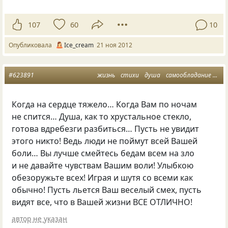
107
60
10
Опубликовала
Ice_cream
21 ноя 2012
#623891
жизнь
стихи
душа
самообладание
сер
Когда на сердце тяжело… Когда Вам по ночам
не спится… Душа, как то хрустальное стекло,
готова вдребезги разбиться… Пусть не увидит
этого никто! Ведь люди не поймут всей Вашей
боли… Вы лучше смейтесь бедам всем на зло
и не давайте чувствам Вашим воли! Улыбкою
обезоружьте всех! Играя и шутя со всеми как
обычно! Пусть льется Ваш веселый смех, пусть
видят все, что в Вашей жизни ВСЕ ОТЛИЧНО!
автор не указан