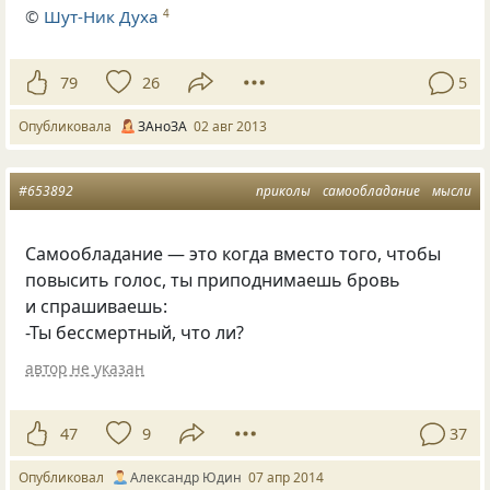
©
Шут-Ник Духа
4
79
26
5
Опубликовала
ЗАноЗА
02 авг 2013
#653892
приколы
самообладание
мысли
Самообладание — это когда вместо того, чтобы
повысить голос, ты приподнимаешь бровь
и спрашиваешь:
-Ты бессмертный, что ли?
автор не указан
47
9
37
Опубликовал
Александр Юдин
07 апр 2014