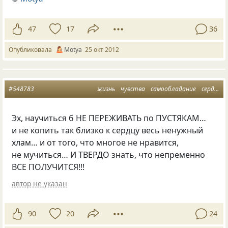
47
17
36
Опубликовала
Motya
25 окт 2012
#548783
жизнь
чувства
самообладание
сердце
Эх, научиться б НЕ ПЕРЕЖИВАТЬ по ПУСТЯКАМ…
и не копить так близко к сердцу весь ненужный
хлам… и от того, что многое не нравится,
не мучиться… И ТВЕРДО знать, что непременно
ВСЕ ПОЛУЧИТСЯ!!!
автор не указан
90
20
24