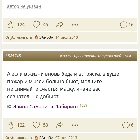
автор не указан
124
45
16
Опубликовала
ЗАноЗА
14 июл 2013
#585745
жизнь
преодоление трудностей
самообладание
А если в жизни вновь беда и встряска, в душе
пожар и мысли больно бьют, молчите…
не снимайте счастья маску, иначе вас
сознательно добьют.
©
Ирина Самарина-Лабиринт
1059
122
53
6
Опубликовала
ЗАноЗА
07 ноя 2013