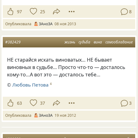
97
25
8
Опубликовала
ЗАноЗА
08 ноя 2013
#382429
жизнь
судьба
вина
самообладание
НЕ старайся искать виноватых… НЕ бывает
виновных в судьбе… Просто что-то — досталось
кому-то…А вот это — досталось тебе…
©
Любовь Петова
4
63
37
3
Опубликовала
ЗАноЗА
19 ноя 2012