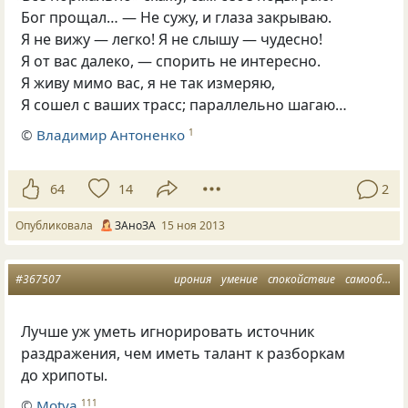
Бог прощал… — Не сужу, и глаза закрываю.
Я не вижу — легко! Я не слышу — чудесно!
Я от вас далеко, — спорить не интересно.
Я живу мимо вас, я не так измеряю,
Я сошел с ваших трасс; параллельно шагаю…
©
Владимир Антоненко
1
64
14
2
Опубликовала
ЗАноЗА
15 ноя 2013
#367507
ирония
умение
спокойствие
самообладание
Лучше уж уметь игнорировать источник
раздражения, чем иметь талант к разборкам
до хрипоты.
©
Motya
111