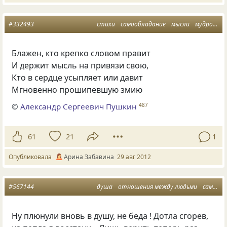
#332493
стихи
самообладание
мысли
мудрость
Блажен, кто крепко словом правит
И держит мысль на привязи свою,
Кто в сердце усыпляет или давит
Мгновенно прошипевшую змию
©
Александр Сергеевич Пушкин
487
61
21
1
Опубликовала
Арина Забавина
29 авг 2012
#567144
душа
отношения между людьми
самообладание
Ну плюнули вновь в душу, не беда ! Дотла сгорев,