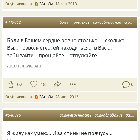
Опубликовала
ЗАноЗА
18 сен 2013
#419062
боль
прощение
самообладание
сердце
Боли в Вашем сердце ровно столько — сколько
Вы… позволяете… ей находиться… в Вас …
забывайте… прощайте… отпускайте…
автор не указан
62
18
6
Опубликовала
ЗАноЗА
28 июн 2013
#546895
самоуверенность
самообладание
жизненная позиция
Я живу как умею… И за спины не прячусь…