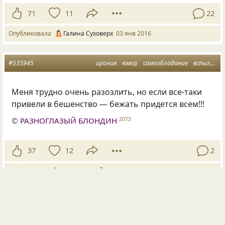
71
11
22
Опубликовала
Галина Суховерх
03 янв 2016
#535945
ирония
юмор
самообладание
вспыльчивость
Меня трудно очень разозлить, но если все-таки
привели в бешенство — бежать придется всем!!!
©
РАЗНОГЛАЗЫЙ БЛОНДИН
2073
37
12
2
Опубликовал
РАЗНОГЛАЗЫЙ БЛОНДИН
01 авг 2013
#548214
проблемы
самоуверенность
самообладание