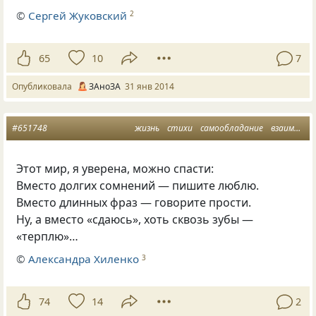
©
Сергей Жуковский
2
65
10
7
Опубликовала
ЗАноЗА
31 янв 2014
#651748
жизнь
стихи
самообладание
взаимоотношения
Этот мир, я уверена, можно спасти:
Вместо долгих сомнений — пишите люблю.
Вместо длинных фраз — говорите прости.
Ну, а вместо
«
сдаюсь», хоть сквозь зубы —
«терплю»…
©
Александра Хиленко
3
74
14
2