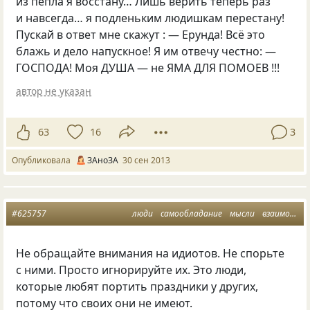
из пепла я восстану… Лишь верить теперь раз
и навсегда… я подленьким людишкам перестану!
Пускай в ответ мне скажут : — Ерунда! Всё это
блажь и дело напускное! Я им отвечу честно: —
ГОСПОДА! Моя ДУША — не ЯМА ДЛЯ ПОМОЕВ !!!
автор не указан
63
16
3
Опубликовала
ЗАноЗА
30 сен 2013
#625757
люди
самообладание
мысли
взаимоотношения
Не обращайте внимания на идиотов. Не спорьте
с ними. Просто игнорируйте их. Это люди,
которые любят портить праздники у других,
потому что своих они не имеют.