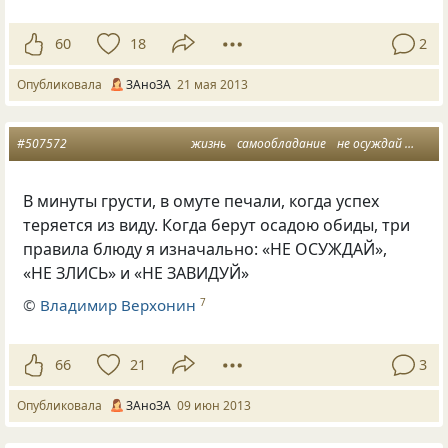
60
18
2
Опубликовала
ЗАноЗА
21 мая 2013
#507572
жизнь
самообладание
не осуждай
жизне
В минуты грусти, в омуте печали, когда успех
теряется из виду. Когда берут осадою обиды, три
правила блюду я изначально: «НЕ ОСУЖДАЙ»,
«НЕ ЗЛИСЬ» и «НЕ ЗАВИДУЙ»
©
Владимир Верхонин
7
66
21
3
Опубликовала
ЗАноЗА
09 июн 2013