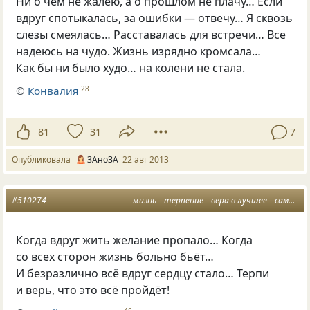
Ни о чем не жалею, а о прошлом не плачу… Если
вдруг спотыкалась, за ошибки — отвечу… Я сквозь
слезы смеялась… Расставалась для встречи… Все
надеюсь на чудо. Жизнь изрядно кромсала…
Как бы ни было худо… на колени не стала.
©
Конвалия
28
81
31
7
Опубликовала
ЗАноЗА
22 авг 2013
#510274
жизнь
терпение
вера в лучшее
самообладание
Когда вдруг жить желание пропало… Когда
со всех сторон жизнь больно бьёт…
И безразлично всё вдруг сердцу стало… Терпи
и верь, что это всё пройдёт!