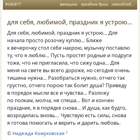
#586877
женщины
праздник души
самообладание
для себя, любимой, праздник я устрою...
Для себя, любимой, праздник я устрою… Для
начала просто розочку куплю… Ближе
к вечерочку стол себе накрою, музычку поставлю
ту, что я люблю… Пусть простят родные и подруги
тоже, что не пригласила, что сижу одна… Для
меня на свете вы всего дороже, но сегодня очень
тишина нужна… Разобраться нужно, отчего так
грустно, отчего порою так болит душа? Приведу
в порядок мысли все и чувства… Разложу
по полкам, молча, не спеша… Вот и кончен
праздник, я в порядке снова… И душа, как будто,
возродилась вновь… Чувствую есть силы, снова
я готова помогать и верить и дарить любовь.
©
Надежда Кожуховская
3