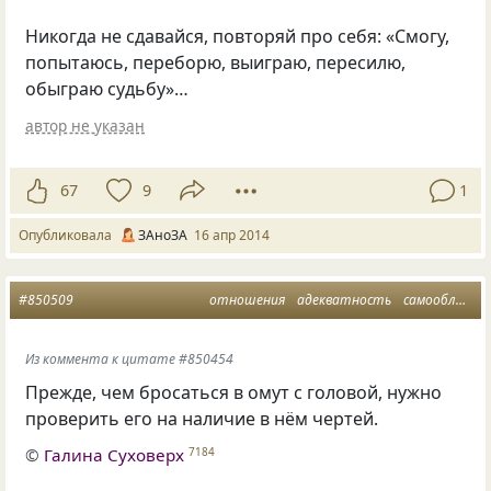
Никогда не сдавайся, повторяй про себя: «Cмогу,
попытаюсь, переборю, выиграю, пересилю,
обыграю судьбу»…
автор не указан
67
9
1
Опубликовала
ЗАноЗА
16 апр 2014
#850509
отношения
адекватность
самообладание
Из коммента к цитате #850454
Прежде, чем бросаться в омут с головой, нужно
проверить его на наличие в нём чертей.
©
Галина Суховерх
7184