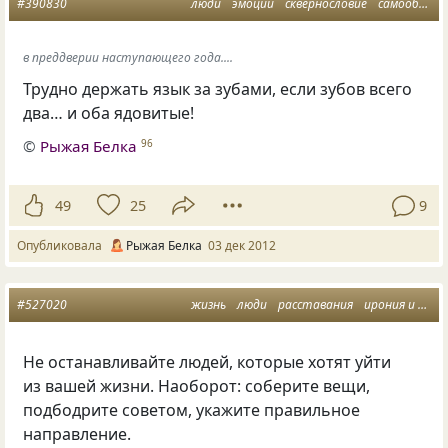
#390830
люди
эмоции
сквернословие
самообладание
в преддверии наступающего года....
Трудно держать язык за зубами, если зубов всего
два… и оба ядовитые!
©
Рыжая Белка
96
49
25
9
Опубликовала
Рыжая Белка
03 дек 2012
#527020
жизнь
люди
расставания
ирония и юмор
Не останавливайте людей, которые хотят уйти
из вашей жизни. Наоборот: соберите вещи,
подбодрите советом, укажите правильное
направление.