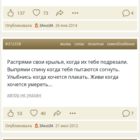
137
73
4
Опубликовала
ЗАноЗА
26 янв 2014
#312338
жизнь
слезы
позитив
самообладание
Распрями свои крылья, когда их тебе подрезали.
Выпрями спину когда тебя пытаются согнуть.
Улыбнись когда хочется плакать. Живи когда
хочется умереть…
автор не указан
53
40
7
Опубликовала
ЗАноЗА
21 июл 2012