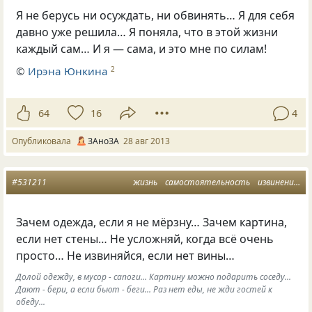
Я не берусь ни осуждать, ни обвинять… Я для себя
давно уже решила… Я поняла, что в этой жизни
каждый сам… И я — сама, и это мне по силам!
©
Ирэна Юнкина
2
64
16
4
Опубликовала
ЗАноЗА
28 авг 2013
#531211
жизнь
самостоятельность
извинения
с
Зачем одежда, если я не мёрзну… Зачем картина,
если нет стены… Не усложняй, когда всё очень
просто… Не извиняйся, если нет вины…
Долой одежду, в мусор - сапоги... Картину можно подарить соседу...
Дают - бери, а если бьют - беги... Раз нет еды, не жди гостей к
обеду...