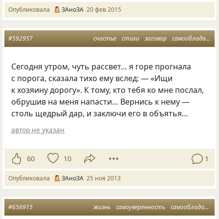
Опубликовала
ЗАноЗА
20 фев 2015
#592957
счастье
стихи
заговор
самообладание
Сегодня утром, чуть рассвет… я горе прогнала
с порога, сказала тихо ему вслед: — «Ищи
к хозяину дорогу». К тому, кто тебя ко мне послал,
обрушив на меня напасти… Вернись к нему —
столь щедрый дар, и заключи его в объятья…
автор не указан
60
10
1
Опубликовала
ЗАноЗА
25 ноя 2013
#656915
жизнь
самоуверенность
самообладание