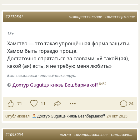
#2170561
самопроизвольное
самоизвержение
18+
Хамство — это такая упрощённая форма защиты.
Хамом быть гораздо проще.
Достаточно спрятаться за словами: «Я такой (ая),
какой (ая) есть, я не требую меня любить»
Быть вежливым - это всё-таки труд.
©
Дохтур Gugutцэ князь Бешбармакоff
8452
71
11
24
Опубликовал
Дохтур Gugutцэ князь Беshбармакоff
24 окт 2025
#1093054
мысли
самопроизвольное
самоизвержение