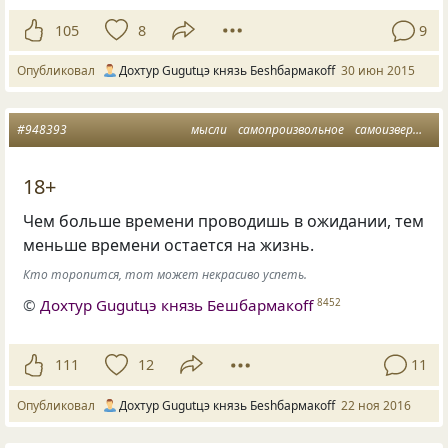
105
8
9
Опубликовал
Дохтур Gugutцэ князь Беshбармакоff
30 июн 2015
#948393
мысли
самопроизвольное
самоизвержение
18+
Чем больше времени проводишь в ожидании, тем
меньше времени остается на жизнь.
Кто торопится, тот может некрасиво успеть.
©
Дохтур Gugutцэ князь Бешбармакоff
8452
111
12
11
Опубликовал
Дохтур Gugutцэ князь Беshбармакоff
22 ноя 2016