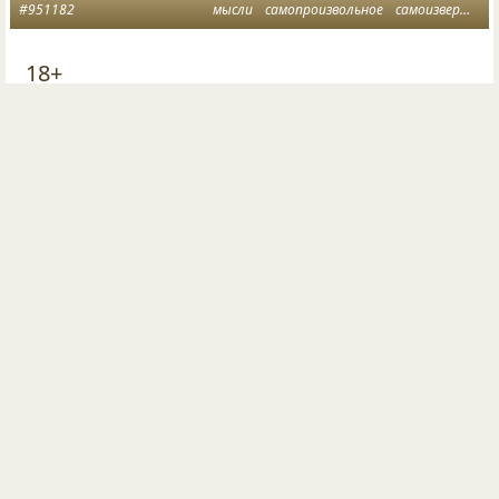
#951182
мысли
самопроизвольное
самоизвержение
18+
Честное слово, оно конешно надежнее, чем
презерватив,
но честное слово — презерватив надежнее!
Надо уметь говорить твердое"нет!",когда предлагают
презервативы без секса.
©
Дохтур Gugutцэ князь Бешбармакоff
8452
99
5
28
Опубликовал
Дохтур Gugutцэ князь Беshбармакоff
28 ноя 2016
Следующая страница загружена.
ПОСЛЕДНИЕ КОММЕНТАРИИ
Двенадцать струн