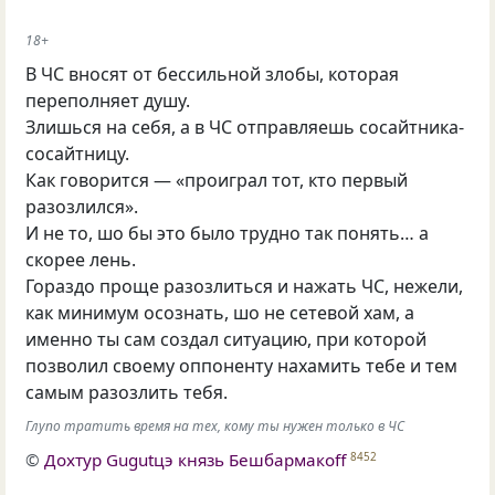
18+
В ЧС вносят от бессильной злобы
,
которая
переполняет душу.
Злишься на себя
,
а в ЧС отправляешь сосайтника-
сосайтницу.
Как говорится — «проиграл тот
,
кто первый
разозлился».
И не то
,
шо бы это было трудно так понять… а
скорее лень.
Гораздо проще разозлиться и нажать ЧС
,
нежели
,
как минимум осознать
,
шо не сетевой хам
,
а
именно ты сам создал ситуацию
,
при которой
позволил своему оппоненту нахамить тебе и тем
самым разозлить тебя.
Глупо тратить время на тех, кому ты нужен только в ЧС
©
Дохтур Gugutцэ князь Бешбармакоff
8452