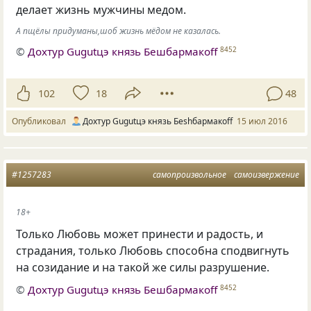
делает жизнь мужчины медом.
А пщёлы придуманы,шоб жизнь мёдом не казалась.
©
Дохтур Gugutцэ князь Бешбармакоff
8452
102
18
48
Опубликовал
Дохтур Gugutцэ князь Беshбармакоff
15 июл 2016
#1257283
самопроизвольное
самоизвержение
18+
Только Любовь может принести и радость
,
и
страдания
,
только Любовь способна сподвигнуть
на созидание и на такой же силы разрушение.
©
Дохтур Gugutцэ князь Бешбармакоff
8452