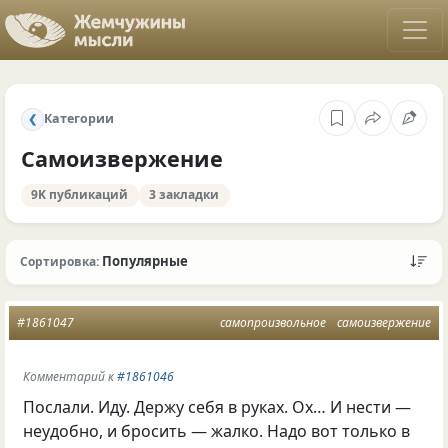
Категории
❮
Самоизвержение
9K публикаций
3 закладки
Популярные
Сортировка:
#1861047
самопроизвольное
самоизвержение
Комментарий к
#1861046
Послали. Иду. Держу себя в руках. Ох… И нести —
неудобно, и бросить — жалко. Надо вот только в