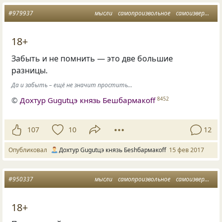
#979937
мысли
самопроизвольное
самоизвержение
18+
Забыть и не помнить — это две большие
разницы.
Да и забыть – ещё не значит простить...
©
Дохтур Gugutцэ князь Бешбармакоff
8452
107
10
12
Опубликовал
Дохтур Gugutцэ князь Беshбармакоff
15 фев 2017
#950337
мысли
самопроизвольное
самоизвержение
18+