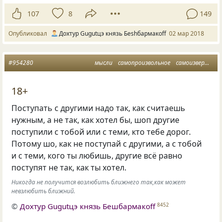
107
8
149
Опубликовал
Дохтур Gugutцэ князь Беshбармакоff
02 мар 2018
#954280
мысли
самопроизвольное
самоизвержение
18+
Поступать с другими надо так, как считаешь
нужным, а не так, как хотел бы, шоп другие
поступили с тобой или с теми, кто тебе дорог.
Потому шо, как не поступай с другими, а с тобой
и с теми, кого ты любишь, другие всё равно
поступят не так, как ты хотел.
Никогда не получится возлюбить ближнего так,как может
невзлюбить ближний.
©
Дохтур Gugutцэ князь Бешбармакоff
8452