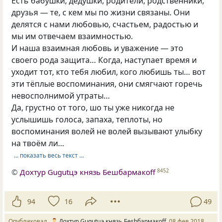
Есть бабушки, дедушки, родители, родственники,
друзья — те, с кем мы по жизни связаны. Они
делятся с нами любовью, счастьем, радостью и
мы им отвечаем взаимностью.
И наша взаимная любовь и уважение — это
своего рода защита… Когда, наступает время и
уходит тот, кто тебя любил, кого любишь ты… вот
эти тёплые воспоминания, они смягчают горечь
невосполнимой утраты…
Да, грустно от того, шо ты уже никогда не
услышишь голоса, запаха, теплоты, но
воспоминания волей не волей вызывают улыбку
на твоём ли…
… показать весь текст …
©
Дохтур Gugutцэ князь Бешбармакоff
8452
94
16
49
Опубликовал
Дохтур Gugutцэ князь Беshбармакоff
08 фев 2018