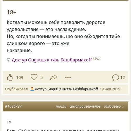
18+
Когда ты можешь себе позволить дорогое
удовольствие — это наслаждение.
Но, когда ты понимаешь, шо оно обходится тебе
слишком дорого — это уже
наказание.
©
Дохтур Gugutцэ князь Бешбармакоff
8452
109
5
12
Опубликовал
Дохтур Gugutцэ князь Беshбармакоff
19 ноя 2015
#1086737
мысли
самопроизвольное
самоизвержение
18