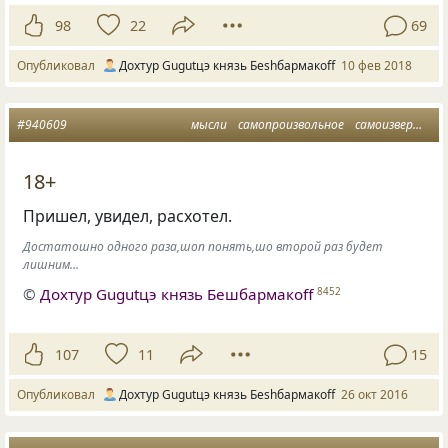
98
22
69
Опубликовал
Дохтур Gugutцэ князь Беshбармакоff
10 фев 2018
#940609
мысли
самопроизвольное
самоизвержение
18+
Пришел, увидел, расхотел.
Достатошно одного раза,шоп понять,шо второй раз будет
лишним...
©
Дохтур Gugutцэ князь Бешбармакоff
8452
107
11
15
Опубликовал
Дохтур Gugutцэ князь Беshбармакоff
26 окт 2016