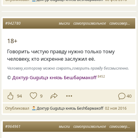
#942780
мысли
самопроизвольное
самоизвержение
18+
Говорить чистую правду нужно только тому
человеку, кто искренне заслужил её.
Человеку,которому можно соврать,говорить правду бессмысленно.
©
Дохтур Gugutцэ князь Бешбармакоff
8452
94
9
40
Опубликовал
Дохтур Gugutцэ князь Беshбармакоff
02 ноя 2016
#964961
мысли
самопроизвольное
самоизвержение