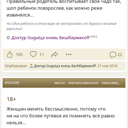
Правильный родитель воспитывает свое чадо так,
шоп ребенок повзрослев, как можно реже
извинялся…
Ни один ребенок в этом мире не застрахован от дурного влияния
взрослых!
©
Дохтур Gugutцэ князь Бешбармакоff
8452
105
11
22
Опубликовал
Дохтур Gugutцэ князь Беshбармакоff
27 ноя 2016
#925498
мысли
самопроизвольное
самоизвержение
18+
Женщин менять бессмысленно, потому что
ни на что более путёвое их поменять всё равно
нельзя…