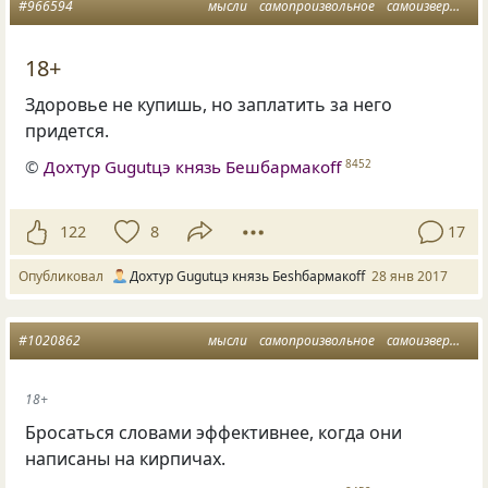
#966594
мысли
самопроизвольное
самоизвержение
18+
Здоровье не купишь, но заплатить за него
придется.
©
Дохтур Gugutцэ князь Бешбармакоff
8452
122
8
17
Опубликовал
Дохтур Gugutцэ князь Беshбармакоff
28 янв 2017
#1020862
мысли
самопроизвольное
самоизвержение
18+
Бросаться словами эффективнее, когда они
написаны на кирпичах.