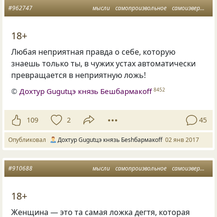
#962747
мысли
самопроизвольное
самоизвержение
18+
Любая неприятная правда о себе, которую
знаешь только ты, в чужих устах автоматически
превращается в неприятную ложь!
©
Дохтур Gugutцэ князь Бешбармакоff
8452
109
2
45
Опубликовал
Дохтур Gugutцэ князь Беshбармакоff
02 янв 2017
#910688
мысли
самопроизвольное
самоизвержение
18+
Женщина — это та самая ложка дегтя, которая