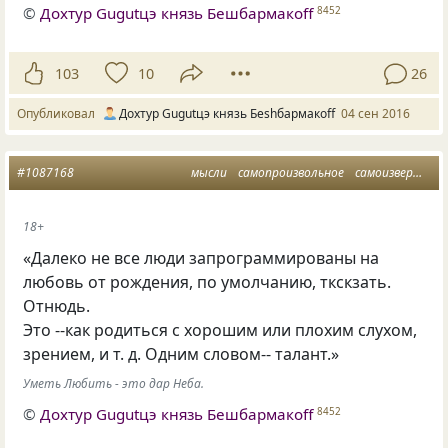
©
Дохтур Gugutцэ князь Бешбармакоff
8452
103
10
26
Опубликовал
Дохтур Gugutцэ князь Беshбармакоff
04 сен 2016
#1087168
мысли
самопроизвольное
самоизвержение
18+
«Далеко не все люди запрограммированы на
любовь от рождения, по умолчанию, ткскзать.
Отнюдь.
Это --как родиться с хорошим или плохим слухом,
зрением,
и т. д.
Одним словом-- талант.»
Уметь Любить - это дар Неба.
©
Дохтур Gugutцэ князь Бешбармакоff
8452