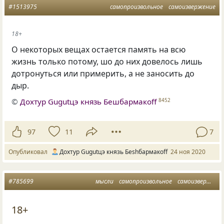
#1513975
самопроизвольное
самоизвержение
18+
О некоторых вещах остается память на всю
жизнь только потому, шо до них довелось лишь
дотронуться или примерить, а не заносить до
дыр.
©
Дохтур Gugutцэ князь Бешбармакоff
8452
97
11
7
Опубликовал
Дохтур Gugutцэ князь Беshбармакоff
24 ноя 2020
#785699
мысли
самопроизвольное
самоизвержение
18+