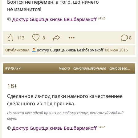
Боятся не перемен, а того, шо ничего
не изменится!
©
Дохтур Gugutцэ князь Бешбармакоff
8452
113
8
8
Опубликовал
Дохтур Gugutцэ князь Беshбармакоff
08 июн 2015
#949797
мысли
самопроизвольное
самоизвержение
18+
Сделанное из-под палки намного качественнее
сделанного из-под пряника.
Но совсем несладкий пряник по любому слаще, чем самый сладкий
кнут!
©
Дохтур Gugutцэ князь Бешбармакоff
8452