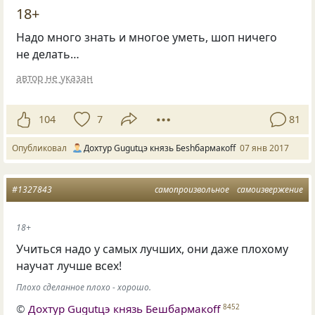
18+
Надо много знать и многое уметь, шоп ничего
не делать…
автор не указан
104
7
81
Опубликовал
Дохтур Gugutцэ князь Беshбармакоff
07 янв 2017
#1327843
самопроизвольное
самоизвержение
18+
Учиться надо у самых лучших
,
они даже плохому
научат лучше всех!
Плохо сделанное плохо - хорошо.
©
Дохтур Gugutцэ князь Бешбармакоff
8452