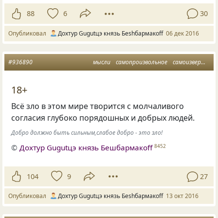
88
6
30
Опубликовал
Дохтур Gugutцэ князь Беshбармакоff
06 дек 2016
#936890
мысли
самопроизвольное
самоизвержение
18+
Всё зло в этом мире творится с молчаливого
согласия глубоко порядошных и добрых людей.
Добро должно быть сильным,слабое добро - это зло!
©
Дохтур Gugutцэ князь Бешбармакоff
8452
104
9
27
Опубликовал
Дохтур Gugutцэ князь Беshбармакоff
13 окт 2016