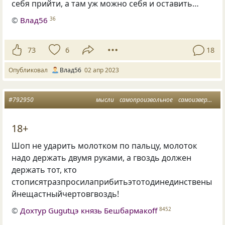
себя прийти, а там уж можно себя и оставить…
©
Влад56
36
73
6
18
Опубликовал
Влад56
02 апр 2023
#792950
мысли
самопроизвольное
самоизвержение
18+
Шоп не ударить молотком по пальцу, молоток
надо держать двумя руками, а гвоздь должен
держать тот, кто
стописятразпросилаприбитьэтотодинединствены
йнещастныйчертовгвоздь!
©
Дохтур Gugutцэ князь Бешбармакоff
8452