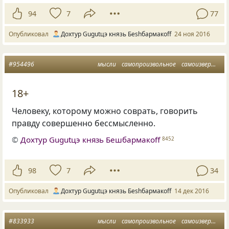
94
7
77
Опубликовал
Дохтур Gugutцэ князь Беshбармакоff
24 ноя 2016
#954496
мысли
самопроизвольное
самоизвержение
18+
Человеку, которому можно соврать, говорить
правду совершенно бессмысленно.
©
Дохтур Gugutцэ князь Бешбармакоff
8452
98
7
34
Опубликовал
Дохтур Gugutцэ князь Беshбармакоff
14 дек 2016
#833933
мысли
самопроизвольное
самоизвержение