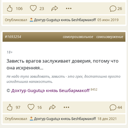
106
23
26
Опубликовал
Дохтур Gugutцэ князь Беshбармакоff
05 июн 2019
#1693254
самопроизвольное
самоизвержение
18+
Зависть врагов заслуживает доверия, потому что
она искренняя…
Не надо тупо завидовать, зависть - это грех, достатошно просто
исподтишка напакостить.
©
Дохтур Gugutцэ князь Бешбармакоff
8452
97
16
44
Опубликовал
Дохтур Gugutцэ князь Беshбармакоff
18 дек 2021