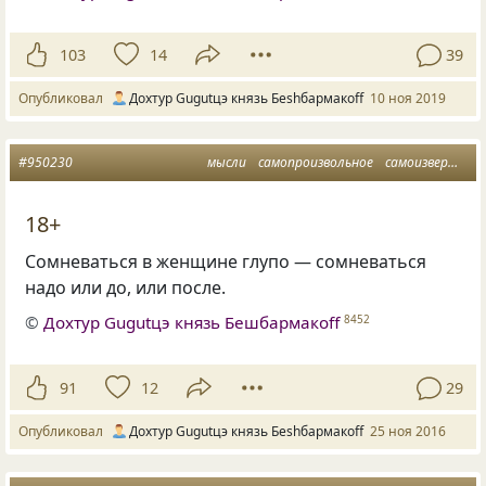
103
14
39
Опубликовал
Дохтур Gugutцэ князь Беshбармакоff
10 ноя 2019
#950230
мысли
самопроизвольное
самоизвержение
18+
Сомневаться в женщине глупо — сомневаться
надо или до, или после.
©
Дохтур Gugutцэ князь Бешбармакоff
8452
91
12
29
Опубликовал
Дохтур Gugutцэ князь Беshбармакоff
25 ноя 2016