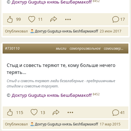
©
Дохтур Gugutцэ князь Бешбармакоff
8452
99
11
17
Опубликовал
Дохтур Gugutцэ князь Беshбармакоff
23 июн 2017
#730110
мысли
самопроизвольное
самоизвержение
Cтыд и совесть теряют те, кому больше нечего
терять…
Стыд и совесть теряют люди безалаберные - предприимчивые
стыдом и совестью торгуют.
©
Дохтур Gugutцэ князь Бешбармакоff
8452
115
13
41
Опубликовал
Дохтур Gugutцэ князь Беshбармакоff
17 мар 2015