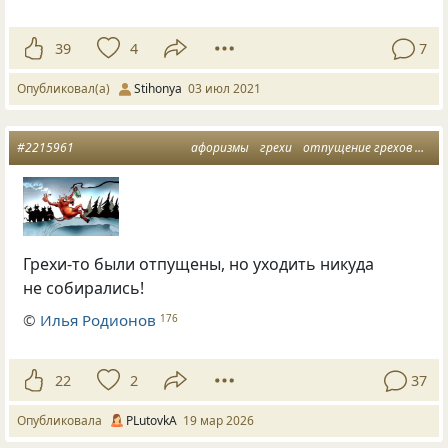
39
4
7
Опубликовал(а)
Stihonya
03 июл 2021
#2215961
афоризмы
грехи
отпущение грехов
шют
Грехи-то были отпущены, но уходить никуда
не собирались!
©
Илья Родионов
176
22
2
37
Опубликовала
PLutоvkА
19 мар 2026