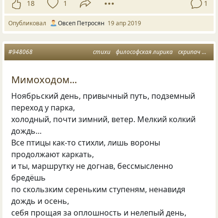
18
1
1
Опубликовал
Овсеп Петросян
19 апр 2019
#948068
стихи
философская лирика
скрипач
отп
Мимоходом...
Ноябрьский день, привычный путь, подземный
переход у парка,
холодный, почти зимний, ветер. Мелкий колкий
дождь…
Все птицы как-то стихли, лишь вороны
продолжают каркать,
и ты, маршрутку не догнав, бессмысленно
бредёшь
по скользким сереньким ступеням, ненавидя
дождь и осень,
себя прощая за оплошность и нелепый день,