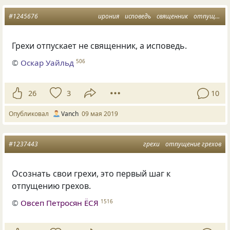
#1245676
ирония
исповедь
священник
отпущение грехов
Грехи отпускает не священник
,
а исповедь.
©
Оскар Уайльд
506
26
3
10
Опубликовал
Vanch
09 мая 2019
#1237443
грехи
отпущение грехов
Осознать свои грехи
,
это первый шаг к
отпущению грехов.
©
Овсеп Петросян ЁСЯ
1516