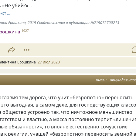
ь «Не убий?»…
екст …
нтина Ерошкина, 2019 Свидетельство о публикации №219072700213
Ерошкина
1027
3
алентина Ерошкина
27 июл 2020
мысли
опиум для нар
славия тем дорога, что учит
«
безропотно» переносить
е это выгодная, в самом деле, для господствующих класс
а общество устроено так, что ничтожное меньшинство
гатством и властью, а масса постоянно терпит
«
лишени
ые обязанности», то вполне естественно сочувствие
в к религии, учащей
«
безропотно» переносить земной 