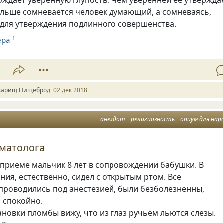
ольше сомневается человек думающий
,
а сомневаясь
,
 для утверждения подлинного совершенства.
ера
1
1
варищ Нищеброд
02 дек 2018
анекдот
религиозность
опиум для нар
оматолога
 приеме мальчик 8 лет в сопровождении бабушки. В
ения
,
естественно
,
сидел с открытым ртом. Все
проводились под анестезией
,
были безболезненны
,
 спокойно.
тановки пломбы вижу
,
что из глаз ручьём льются слезы.