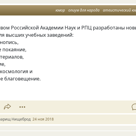
юмор
опиум для народа
атеистический ю
твом Российской Академии Наук и РПЦ разработаны нов
ля высших учебных заведений:
онопись
,
е покаяние
,
териалов
,
ие
,
 космология и
ое благовещение.
варищ Нищеброд
24 ноя 2018