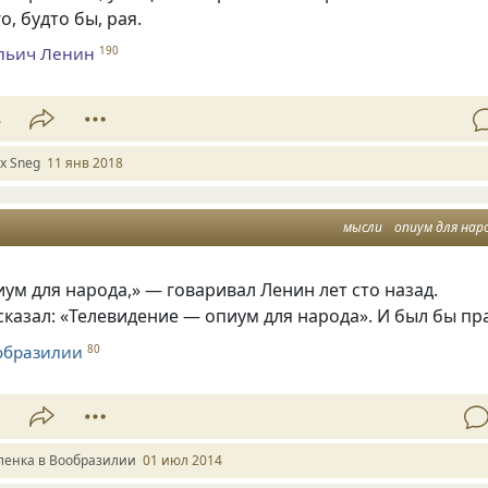
о, будто бы, рая.
льич Ленин
190
3
ex Sneg
11 янв 2018
мысли
опиум для нар
ум для народа,» — говаривал Ленин лет сто назад.
сказал: «Телевидение — опиум для народа». И был бы пр
образилии
80
1
ленка в Вообразилии
01 июл 2014