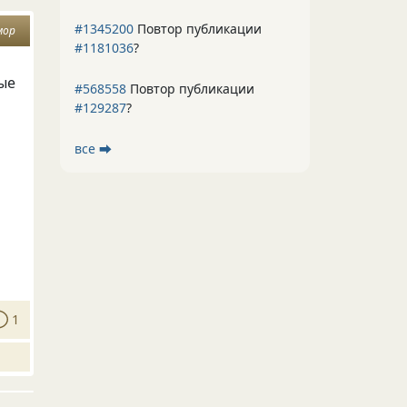
#1345200
Повтор публикации
мор
#1181036
?
ые
#568558
Повтор публикации
#129287
?
все ⮕
1