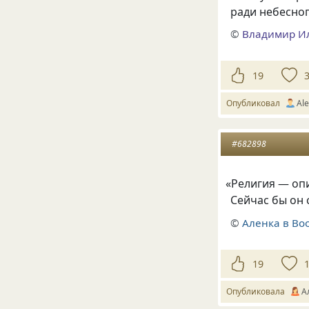
ради небесног
©
Владимир И
19
Опубликовал
Al
#682898
«
Религия — опи
Сейчас бы он 
©
Аленка в Во
19
Опубликовала
А