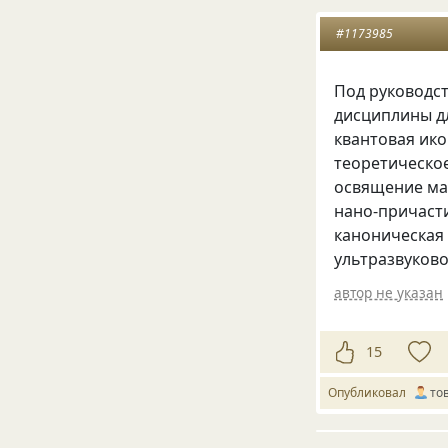
#1173985
Под руководс
дисциплины д
квантовая ик
теоретическо
освящение ма
нано-причаст
каноническая
ультразвуков
автор не указан
15
Опубликовал
то