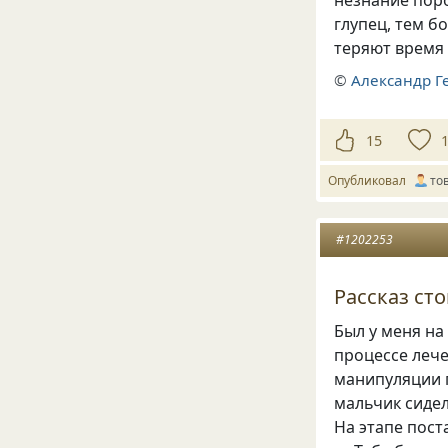
глупец
,
тем б
теряют время
©
Александр Г
15
Опубликовал
то
#1202253
Рассказ ст
Был у меня на
процессе леч
манипуляции 
мальчик сидел
На этапе пос