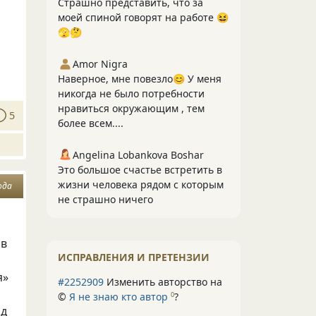
Страшно представить, что за
моей спиной говорят на работе 😆
🫣🤔
Amor Nigra
Наверное, мне повезло😊 У меня
никогда не было потребности
нравиться окружающим , тем
5
более всем....
Angelina Lobankova Boshar
Это большое счастье встретить в
жизни человека рядом с которым
ода
не страшно ничего
ов
ИСПРАВЛЕНИЯ И ПРЕТЕНЗИИ
я»
#2252909
Изменить авторство на
©
Я не знаю кто автор
?
0
ад