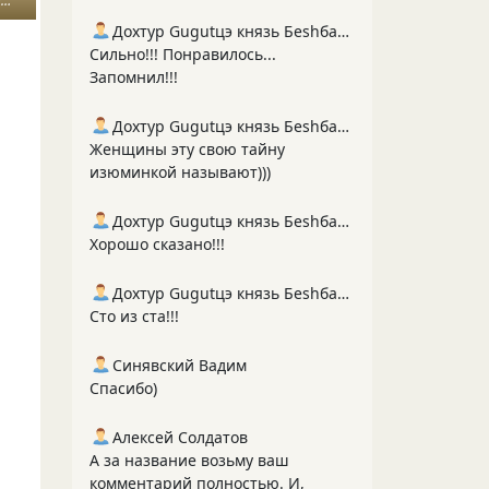
а
Дохтур Gugutцэ князь Беshбармакоff
Сильно!!! Понравилось...
Запомнил!!!
Дохтур Gugutцэ князь Беshбармакоff
Женщины эту свою тайну
изюминкой называют)))
Дохтур Gugutцэ князь Беshбармакоff
Хорошо сказано!!!
Дохтур Gugutцэ князь Беshбармакоff
Сто из ста!!!
Синявский Вадим
Спасибо)
Алексей Солдатов
А за название возьму ваш
комментарий полностью. И,