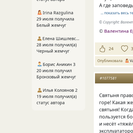
А где заповед
Irina Razgulina
… показать весь т
29 июля получила
© Copyright: Вале
Белый жемчуг
©
Валентина 
Елена Шишлевская
28 июля получил(а)
24
Черный жемчуг
Опубликовала
V
Борис Аникин 3
20 июля получил
Бронзовый жемчуг
#1077581
Илья Колоянов 2
Святыня право
19 июля получил(а)
горе! Какая ж
статус автора
святыня! Когд
пользуется бо
и несёт
«
тяжёл
эксплуататоро