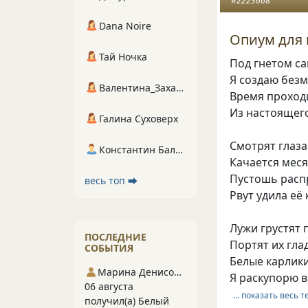
#2223668
Dana Noire
Опиум для
Тай Ночка
Под гнетом са
Я создаю безм
Валентина_Захарова
Время проходи
Из настоящег
Галина Суховерх
Смотрят глаза
Константин Балухта
Качается меся
Пустошь распр
весь топ ⮕
Рвут удила её 
Лужи грустят 
ПОСЛЕДНИЕ
Портят их гла
СОБЫТИЯ
Белые карлики
Марина Денисова 5
Я раскупорю в
06 августа
… показать весь т
получил(а) Белый