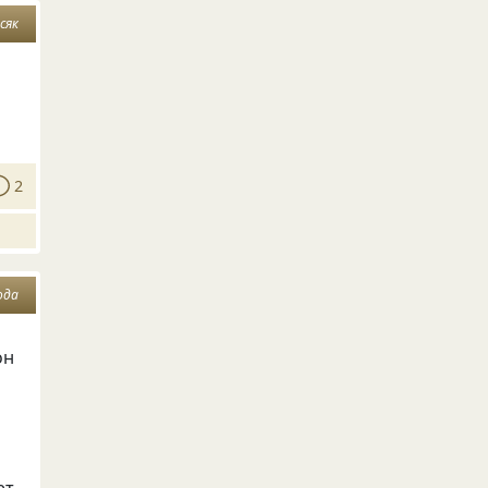
сяк
2
ода
он
ет