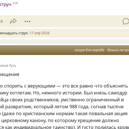
струн
318
14
венадцать струн
17 апр 2026
опиум для народа
деньги на кр
щения Руси
крещения
о спорить с верующими — это все равно что объяснять
ику котлетам. Но, немного истории. Был князь-самодур
ийца своих родственников, умственно ограниченный и
 развратник, который летом 988 года, согнав тысячи
 (даже по христианским нормам такая повальная акция
 церковному канону, по которому крещение должно
я как индивидуальное таинство). И густо полилась кров