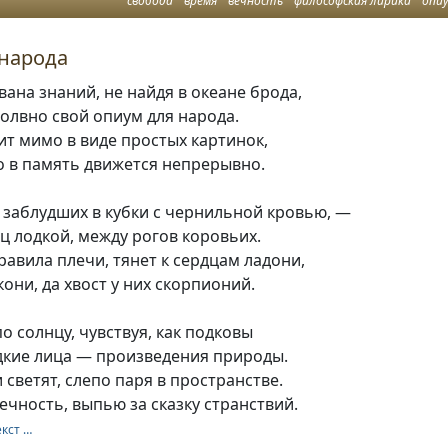
свобода
время
вечность
философская лирика
опиум для народ
 народа
вана знаний, не найдя в океане брода,
олвно свой опиум для народа.
т мимо в виде простых картинок,
о в память движется непрерывно.
 заблудших в кубки с чернильной кровью, —
ц лодкой, между рогов коровьих.
авила плечи, тянет к сердцам ладони,
кони, да хвост у них скорпионий.
по солнцу, чувствуя, как подковы
дкие лица — произведения природы.
 светят, слепо паря в пространстве.
ечность, выпью за сказку странствий.
екст …