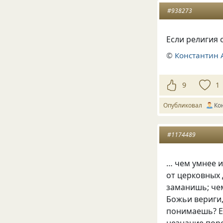
#938273
Если религия 
©
Константин 
9
1
Опубликовал
Ко
#1174489
… чем умнее 
от церковных 
заманишь; че
Божьи вериги
понимаешь? Ес
незнание поро