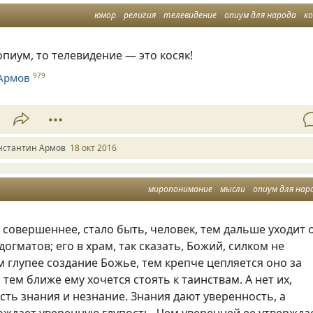
юмор
религия
телевидение
опиум для народа
ко
опиум, то телевидение — это косяк!
Армов
979
нстантин Армов
18 окт 2016
миропонимание
мысли
опиум для нар
и совершеннее
,
стало быть
,
человек
,
тем дальше уходит 
догматов; его в храм
,
так сказать
,
Божий
,
силком не
м глупее создание Божье
,
тем крепче цепляется оно за
,
тем ближе ему хочется стоять к таинствам. А нет их
,
ть знания и незнание. Знания дают уверенность
,
а
ждает уверенную глупость. Чем уверенней ее утвержда