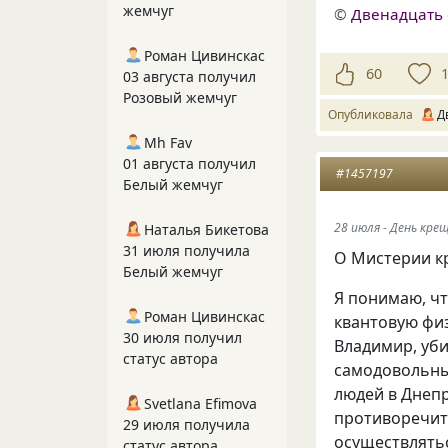
жемчуг
©
Двенадцать 
Роман Цивинскас
60
03 августа получил
Розовый жемчуг
Опубликовала
Д
Mh Fav
01 августа получил
#1457197
Белый жемчуг
28 июля - День кре
Наталья Бикетова
31 июля получила
О Мистерии 
Белый жемчуг
Я понимаю, чт
Роман Цивинскас
квантовую физ
30 июля получил
Владимир, уб
статус автора
самодовольный
людей в Днепр
Svetlana Efimova
противоречит
29 июля получила
осуществлятьс
статус автора