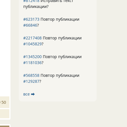
#812418
Исправить текст
публикации?
#623173
Повтор публикации
#66846
?
#2217408
Повтор публикации
#1045829
?
#1345200
Повтор публикации
#1181036
?
#568558
Повтор публикации
#129287
?
все ⮕
50