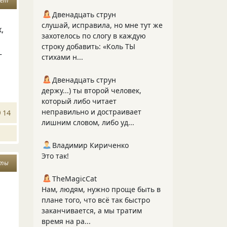
нет
Двенадцать струн
слушай, исправила, но мне тут же
,
захотелось по слогу в каждую
строку добавить: «Коль ТЫ
—
стихами н...
Двенадцать струн
держу...) ты второй человек,
который либо читает
неправильно и достраивает
14
лишним словом, либо уд...
Владимир Кириченко
Это так!
оты
TheMagicCat
Нам, людям, нужно проще быть в
плане того, что всё так быстро
заканчивается, а мы тратим
время на ра...