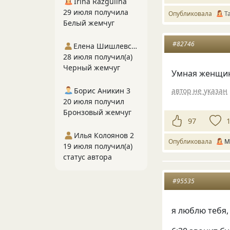
Irina Razgulina
29 июля получила
Опубликовала
Т
Белый жемчуг
#82746
Елена Шишлевская
28 июля получил(а)
Черный жемчуг
Умная женщина
автор не указан
Борис Аникин 3
20 июля получил
Бронзовый жемчуг
97
Илья Колоянов 2
Опубликовала
М
19 июля получил(а)
статус автора
#95535
я люблю тебя,