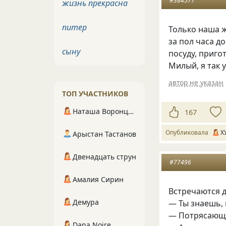
#384577
жизнь прекрасна
питер
Только наша ж
за пол часа д
сыну
посуду, приго
Милый, я так 
автор не указан
ТОП УЧАСТНИКОВ
Наташа Воронцова
167
Опубликовала
Х
Арыстан Тастанов
Двенадцать струн
#77496
Амалия Сирин
Встречаются д
Демура
— Ты знаешь,
— Потрясающ
Dana Noire