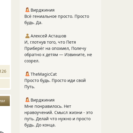
Вирджиния
Всё гениальное просто. Просто
будь. Да.
Алексей Асташов
И, глотнув того, что Петя
Приберёг на опохмел, Полечу
обратно к детям — Извините, не
созрел.
126
TheMagicCat
Просто будь. Просто иди свой
Путь.
Вирджиния
еал
Мне понравилось. Нет
нравоучений. Смысл жизни - это
путь. Делай что нужно и просто
будь. До конца.
вь