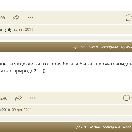
109
а Ту Ду
23 авг 2011
ирония
юмор
женщины
мужч
ще та яйцеклетка, которая бегала бы за сперматозоидом
ить с природой! …))
246
lo2010
09 дек 2011
ирония
жизнь
женщины
надо