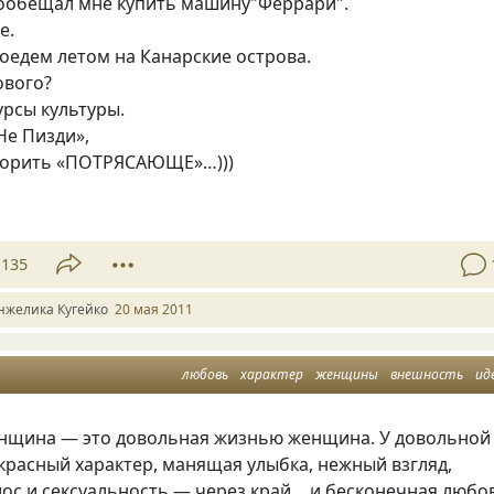
пообещал мне купить машину"Феррари".
е.
оедем летом на Канарские острова.
ового?
рсы культуры.
Не Пизди»,
ворить
«
ПОТРЯСАЮЩЕ»…)))
135
нжелика Кугейко
20 мая 2011
любовь
характер
женщины
внешность
ид
нщина — это довольная жизнью женщина. У довольной
расный характер, манящая улыбка, нежный взгляд,
ос и сексуальность — через край… и бесконечная любо