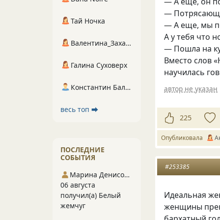
— А еще, он 
— Потрясающ
Тай Ночка
— А еще, мы п
А у тебя что н
Валентина_Захарова
— Пошла на ку
Вместо слов
«
Галина Суховерх
научилась го
Константин Балухта
автор не указан
весь топ ⮕
225
Опубликовала
А
ПОСЛЕДНИЕ
СОБЫТИЯ
#253385
Марина Денисова 5
06 августа
Идеальная же
получил(а) Белый
жемчуг
женщины прек
бархатный гол