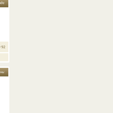
вда
92
ины