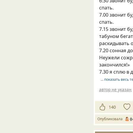
6:30 звонит 
спать.
7.00 звонит 
спать.
7.15 звонит б
табуном бегат
раскидывать о
7.20 сонная до
Неужели сожра
закончился!»
7.30 я сплю в
… показать весь т
автор не указан
140
Опубликовала
ф