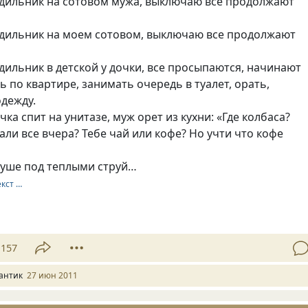
будильник на сотовом мужа, выключаю все продолжают
будильник на моем сотовом, выключаю все продолжают
удильник в детской у дочки, все просыпаются, начинают
ь по квартире, занимать очередь в туалет, орать,
дежду.
чка спит на унитазе, муж орет из кухни: «Где колбаса?
ли все вчера? Тебе чай или кофе? Но учти что кофе
 душе под теплыми струй…
екст …
157
антик
27 июн 2011