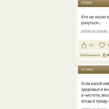
#76956
Кто не носил 
разуться…
автор не указан
72
Опубликовала
М
#118647
Если какой-ни
здоровье и вн
в чистоте, во
когда я приду
автор не указан