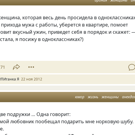
ирония
женщины
и
енщина, которая весь день просидела в одноклассниках
о прихода мужа с работы, уберется в квартире, помоет
товит вкусный ужин, приведет себя в порядок и скажет: 
устала, я посижу в одноклассниках?)
71
УЛИганка Я
22 ноя 2012
юмор
жизнь
женщины
анекд
ве подружки … Одна говорит:
 мой любовник пообещал подарить мне норковую шубу.
е.