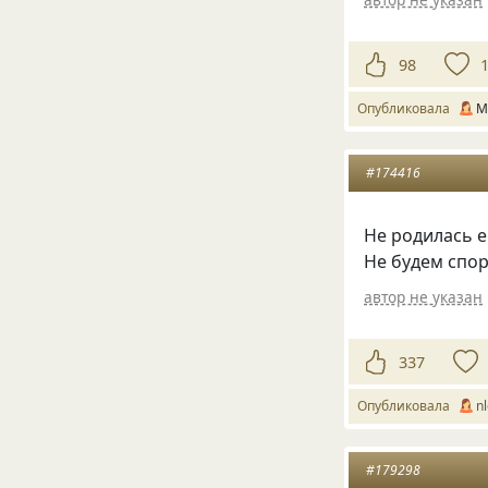
98
Опубликовала
М
#174416
Не родилась е
Не будем спор
автор не указан
337
Опубликовала
n
#179298