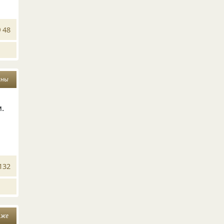
48
ины
.
132
 же