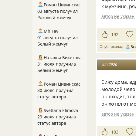
Роман Цивинскас
к мужчине, р
03 августа получил
автор не указан
Розовый жемчуг
Mh Fav
192
01 августа получил
Белый жемчуг
Опубликовал
Вс
Наталья Бикетова
31 июля получила
#242920
Белый жемчуг
Сижу дома, вд
Роман Цивинскас
молодой челов
30 июля получил
он входит, то
статус автора
он хотел от мо
Svetlana Efimova
автор не указан
29 июля получила
статус автора
183