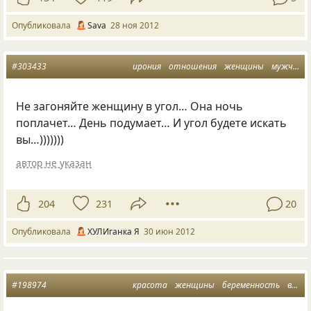
Опубликовала
Sаva
28 ноя 2012
#303433
ирония
отношения
женщины
мужчины
Не загоняйте женщину в угол… Она ночь
поплачет… День подумает… И угол будете искать
вы…)))))))
автор не указан
204
231
20
Опубликовала
ХУЛИганка Я
30 июн 2012
#198974
красота
женщины
беременность
внешность