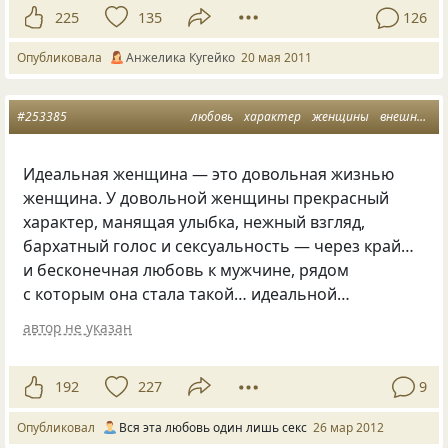
225
135
126
Опубликовала
Анжелика Кугейко
20 мая 2011
#253385
любовь
характер
женщины
внешность
Идеальная женщина — это довольная жизнью
женщина. У довольной женщины прекрасный
характер, манящая улыбка, нежный взгляд,
бархатный голос и сексуальность — через край…
и бесконечная любовь к мужчине, рядом
с которым она стала такой… идеальной…
автор не указан
192
227
9
Опубликовал
Вся эта любовь один лишь секс
26 мар 2012