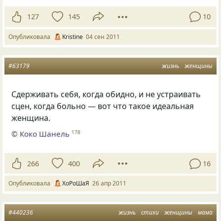
127
145
10
Опубликовала
Kristine
04 сен 2011
#63179
жизнь
женщины
Сдерживать себя
,
когда обидно
,
и не устраивать
сцен
,
когда больно — вот что такое идеальная
женщина.
©
Коко Шанель
178
266
400
16
Опубликовала
ХоРоШаЯ
26 апр 2011
#440236
жизнь
стихи
женщины
мама