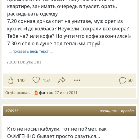
квартире, занимать очередь в туалет, орать,
раскидывать одежду.
7.20 сонная дочка спит на унитазе, муж орет из
кухни: «Где колбаса? Неужели сожрали все вчера?
Тебе чай или кофе? Но учти что кофе закончился!»
7.30 я сплю в душе под теплыми струй…
… показать весь текст …
автор не указан
140
157
50
Опубликовала
фантик
27 июн 2011
#76956
женщины
правда
Кто не носил каблуки, тот не поймет, как
ОФИГЕННО бывает просто разуться…