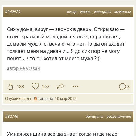
#242920
юмор
жизнь
женщины
мужчины
Сижу дома, вдруг — звонок в дверь. Открываю —
стоит красивый молодой человек, спрашивает,
дома ли муж. Я отвечаю, что нет. Тогда он входит,
толкает меня на диван и… Я до сих пор не могу
понять, что он хотел от моего мужа ?:))
автор не указан
183
107
3
Опубликовала
Танюша
10 мар 2012
#82746
женщины
размышления
Умная женщина всегда знает когда и где надо