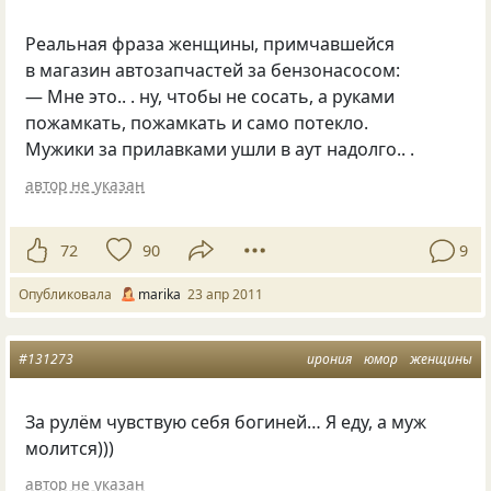
Реальная фраза женщины, примчавшейся
в магазин автозапчастей за бензонасосом:
— Мне это.. . ну, чтобы не сосать, а руками
пожамкать, пожамкать и само потекло.
Мужики за прилавками ушли в аут надолго.. .
автор не указан
72
90
9
Опубликовала
marika
23 апр 2011
#131273
ирония
юмор
женщины
За рулём чувствую себя богиней… Я еду, а муж
молится)))
автор не указан