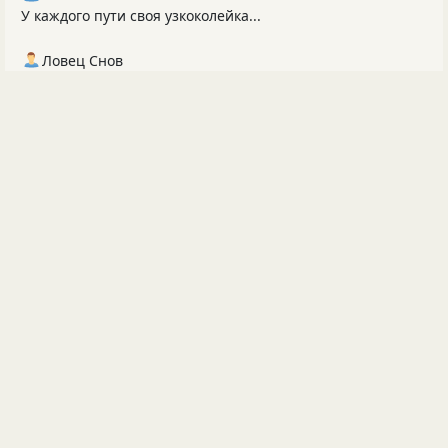
У каждого пути своя узкоколейка...
Ловец Снов
Но миг настанет, тишина накроет, И вдруг увидишь, что
ты сам построил. Не мост, не свет, а острые...
Irina Razgulina
Чужими судьбами играя, Про всё на свете забывая, Мы
иногда творим поступки, Где души чьи-то очень...
Ловец Снов
Да, счастье в отклике души. Если его нет, то человек не
ощущает радости.
Ловец Снов
Политический строй не попрёт против природы. Он
может прикрыть разные места красивыми лозунгами,
но...
Ловец Снов