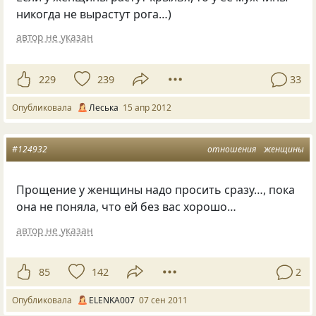
никогда не вырастут рога…)
автор не указан
229
239
33
Опубликовала
Леська
15 апр 2012
#124932
отношения
женщины
Прощение у женщины надо просить сразу…, пока
она не поняла, что ей без вас хорошо…
автор не указан
85
142
2
Опубликовала
ELENKA007
07 сен 2011