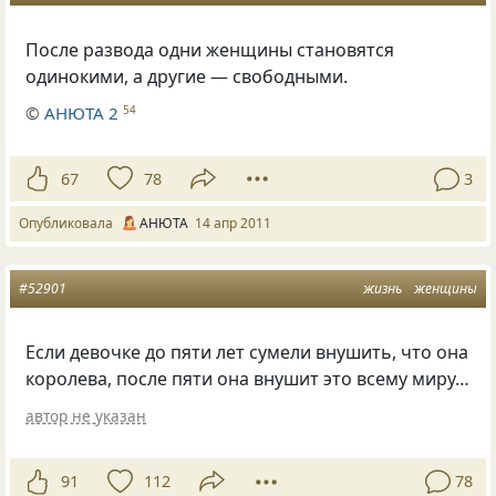
После развода одни женщины становятся
одинокими, а другие — свободными.
©
АНЮТА 2
54
67
78
3
Опубликовала
АНЮТА
14 апр 2011
#52901
жизнь
женщины
Если девочке до пяти лет сумели внушить, что она
королева, после пяти она внушит это всему миру…
автор не указан
91
112
78