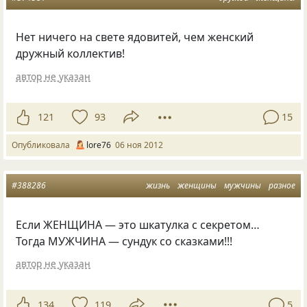
Нет ничего на свете ядовитей, чем женский
дружный коллектив!
автор не указан
121
93
15
Опубликовала
lore76
06 ноя 2012
#388286
жизнь
женщины
мужчины
разное
Если ЖЕНЩИНА — это шкатулка с секретом…
Тогда МУЖЧИНА — сундук со сказками!!!
автор не указан
134
119
5