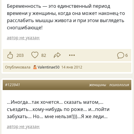
Беременность — это единственный период
времени у женщины, когда она может наконец-то
расслабить мышцы живота и при этом выглядеть
сногшибающе!
автор не указан
203
82
6
Опубликовала
Valentinae50
14 янв 2012
#123941
женщины
психология
…Иногда…так хочется… сказать матом,…
съездить…кому-нибудь по роже… и…пойти
забухать… Но… мне нельзя!)))…Я же леди…
автор не указан