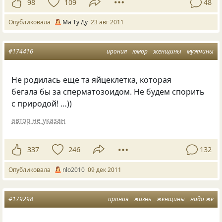
98
109
48
Опубликовала
Ма Ту Ду
23 авг 2011
#174416
ирония
юмор
женщины
мужчины
Не родилась еще та яйцеклетка, которая
бегала бы за сперматозоидом. Не будем спорить
с природой! …))
автор не указан
337
246
132
Опубликовала
nlo2010
09 дек 2011
#179298
ирония
жизнь
женщины
надо же