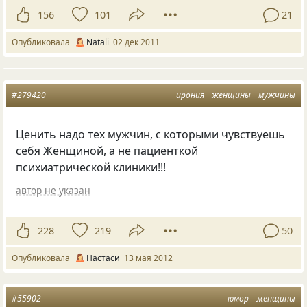
156
101
21
Опубликовала
Natali
02 дек 2011
#279420
ирония
женщины
мужчины
Ценить надо тех мужчин, с которыми чувствуешь
себя Женщиной, а не пациенткой
психиатрической клиники!!!
автор не указан
228
219
50
Опубликовала
Настаси
13 мая 2012
#55902
юмор
женщины