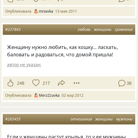
Опубликовала
mniavka
13 мая 2011
#237843
любовь
женщины
сравнение
Женщину нужно любить, как кошку… ласкать,
баловать и радоваться, что домой пришла!
автор не указан
248
217
38
Опубликовала
MerzZzavka
02 мар 2012
#265455
отношения
женщины
мужчины
Если у женщины растут крылья, то у ее мужчины