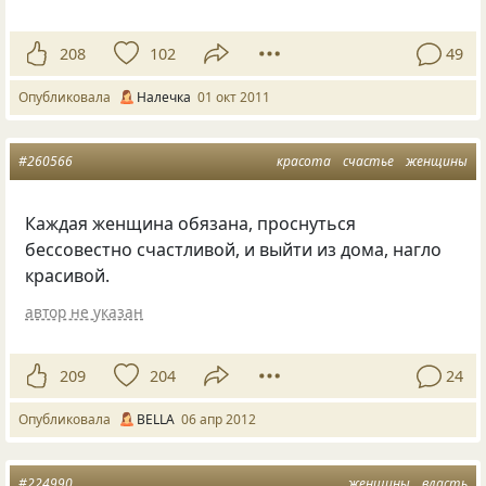
208
102
49
Опубликовала
Налечка
01 окт 2011
#260566
красота
счастье
женщины
Каждая женщина обязана, проснуться
бессовестно счастливой, и выйти из дома, нагло
красивой.
автор не указан
209
204
24
Опубликовала
BELLA
06 апр 2012
#224990
женщины
власть