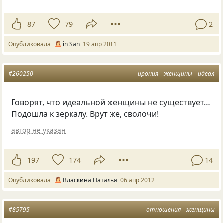
87
79
2
Опубликовала
in San
19 апр 2011
#260250
ирония
женщины
идеал
Говорят, что идеальной женщины не существует…
Подошла к зеркалу. Врут же, сволочи!
автор не указан
197
174
14
Опубликовала
Власкина Наталья
06 апр 2012
#85795
отношения
женщины