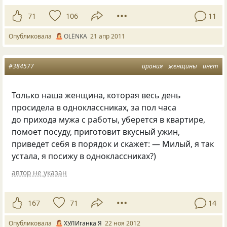
71
106
11
Опубликовала
OLЁNKA
21 апр 2011
#384577
ирония
женщины
инет
Только наша женщина, которая весь день
просидела в одноклассниках, за пол часа
до прихода мужа с работы, уберется в квартире,
помоет посуду, приготовит вкусный ужин,
приведет себя в порядок и скажет: — Милый, я так
устала, я посижу в одноклассниках?)
автор не указан
167
71
14
Опубликовала
ХУЛИганка Я
22 ноя 2012