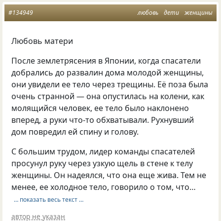
#134949
любовь
дети
женщины
Любовь матери
После землетрясения в Японии, когда спасатели
добрались до развалин дома молодой женщины,
они увидели ее тело через трещины. Её поза была
очень странной — она опустилась на колени, как
молящийся человек, ее тело было наклонено
вперед, а руки что-то обхватывали. Рухнувший
дом повредил ей спину и голову.
С большим трудом, лидер команды спасателей
просунул руку через узкую щель в стене к телу
женщины. Он надеялся, что она еще жива. Тем не
менее, ее холодное тело, говорило о том, что…
… показать весь текст …
автор не указан