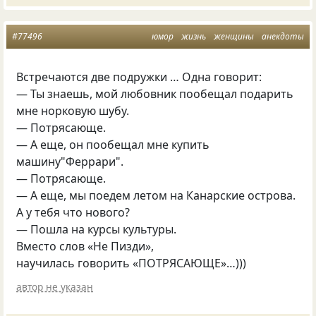
#77496
юмор
жизнь
женщины
анекдоты
Встречаются две подружки … Одна говорит:
— Ты знаешь, мой любовник пообещал подарить
мне норковую шубу.
— Потрясающе.
— А еще, он пообещал мне купить
машину"Феррари".
— Потрясающе.
— А еще, мы поедем летом на Канарские острова.
А у тебя что нового?
— Пошла на курсы культуры.
Вместо слов
«
Не Пизди»,
научилась говорить
«
ПОТРЯСАЮЩЕ»…)))
автор не указан