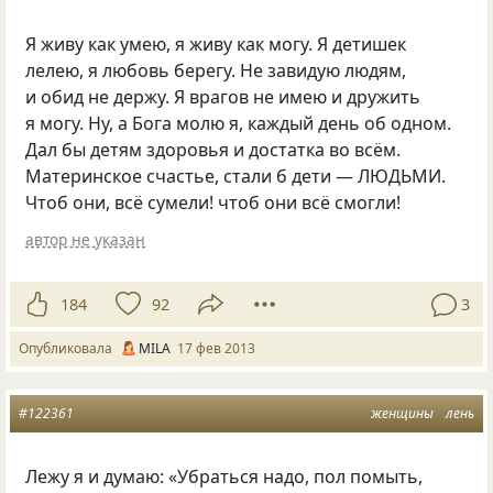
Я живу как умею, я живу как могу. Я детишек
лелею, я любовь берегу. Не завидую людям,
и обид не держу. Я врагов не имею и дружить
я могу. Ну, а Бога молю я, каждый день об одном.
Дал бы детям здоровья и достатка во всём.
Материнское счастье, стали б дети — ЛЮДЬМИ.
Чтоб они, всё сумели! чтоб они всё смогли!
автор не указан
184
92
3
Опубликовала
MILA
17 фев 2013
#122361
женщины
лень
Лежу я и думаю: «Убраться надо, пол помыть,