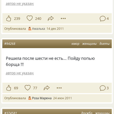
автор не указан
239
240
4
Опубликовала
Амалька
14 дек 2011
#94268
юмор
женщины
диеты
Решила после шести не есть… Пойду попью
борща !!!
автор не указан
69
77
3
Опубликовала
Роза Марена
24 июн 2011
#374581
дружба
женщины