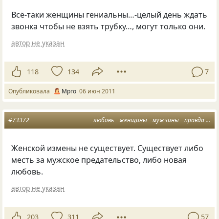
Всё-таки женщины гениальны…-целый день ждать
звонка чтобы не взять трубку…, могут только они.
автор не указан
118
134
7
Опубликовала
Мрго
06 июн 2011
#73372
любовь
женщины
мужчины
правда
из
Женской измены не существует. Существует либо
месть за мужское предательство, либо новая
любовь.
автор не указан
203
311
57