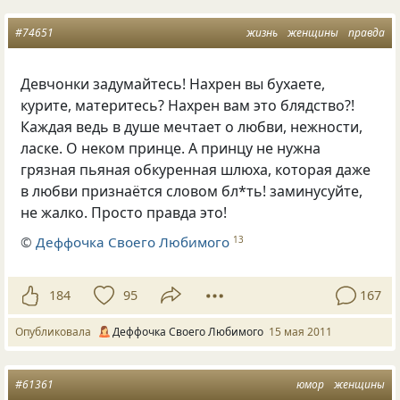
#74651
жизнь
женщины
правда
Девчонки задумайтесь! Нахрен вы бухаете,
курите, материтесь? Нахрен вам это блядство?!
Каждая ведь в душе мечтает о любви, нежности,
ласке. О неком принце. А принцу не нужна
грязная пьяная обкуренная шлюха, которая даже
в любви признаётся словом бл*ть! заминусуйте,
не жалко. Просто правда это!
©
Деффочка Своего Любимого
13
184
95
167
Опубликовала
Деффочка Своего Любимого
15 мая 2011
#61361
юмор
женщины