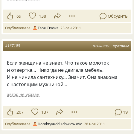
69
138
Обсудить
Опубликовала
Твоя Сказка
23 сен 2011
#167105
женщины
мужчины
Если женщина не знает. Что такое молоток
и отвёртка… Никогда не двигала мебель.
И не чинила сантехнику… Значит. Она знакома
с настоящим мужчиной…
автор не указан
207
137
19
Опубликовала
Dorohtyvнddu dnw оw о9о
28 ноя 2011