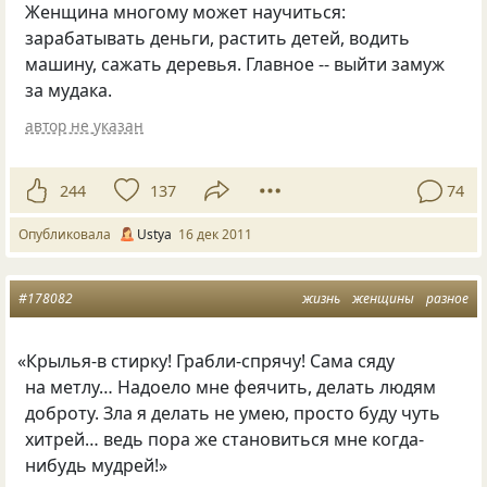
Женщина многому может научиться:
зарабатывать деньги, растить детей, водить
машину, сажать деревья. Главное -- выйти замуж
за мудака.
автор не указан
244
137
74
Опубликовала
Ustya
16 дек 2011
#178082
жизнь
женщины
разное
«
Крылья-в стирку! Грабли-спрячу! Сама сяду
на метлу… Надоело мне феячить, делать людям
доброту. Зла я делать не умею, просто буду чуть
хитрей… ведь пора же становиться мне когда-
нибудь мудрей!»