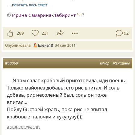
… показать весь текст …
©
Ирина Самарина-Лабиринт
1059
289
231
92
Опубликовала
Елена18
04 сен 2011
#60069
юмор
женщины
— Я там салат крабовый приготовила, иди поешь.
Только майонез добавь, его рис впитал. И соль
добавь, рис несоленый был, соль он тоже
впитал…
Пойду быстрей жрать, пока рис не впитал
крабовые палочки и кукурузу))))
автор не указан