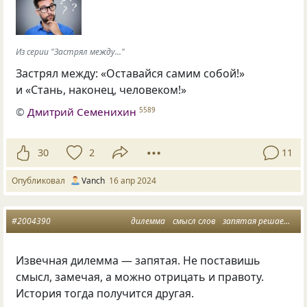
Из серии "Застрял между..."
Застрял между: «Оставайся самим собой!»
и «Стань, наконец, человеком!»
©
Дмитрий Семенихин
5589
30
2
11
Опубликовал
Vanch
16 апр 2024
#2004390
дилемма
смысл слов
запятая решает все
Извечная дилемма — запятая. Не поставишь
смысл, замечая, а можно отрицать и правоту.
История тогда получится другая.