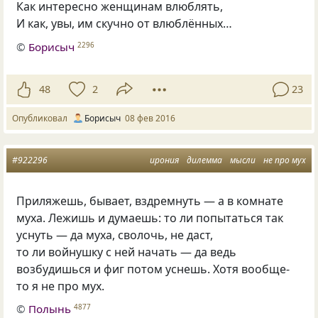
Как интересно женщинам влюблять,
И как, увы, им скучно от влюблённых…
©
Борисыч
2296
48
2
23
Опубликовал
Борисыч
08 фев 2016
#922296
ирония
дилемма
мысли
не про мух
Приляжешь, бывает, вздремнуть — а в комнате
муха. Лежишь и думаешь: то ли попытаться так
уснуть — да муха, сволочь, не даст,
то ли войнушку с ней начать — да ведь
возбудишься и фиг потом уснешь. Хотя вообще-
то я не про мух.
©
Полынь
4877