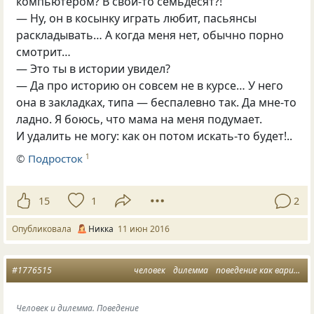
компьютером? В свои-то семьдесят?!
— Ну, он в косынку играть любит, пасьянсы
раскладывать… А когда меня нет, обычно порно
смотрит…
— Это ты в истории увидел?
— Да про историю он совсем не в курсе… У него
она в закладках, типа — беспалевно так. Да мне-то
ладно. Я боюсь, что мама на меня подумает.
И удалить не могу: как он потом искать-то будет!..
©
Подросток
1
15
1
2
Опубликовала
Никка
11 июн 2016
#1776515
человек
дилемма
поведение как вариант
Человек и дилемма. Поведение