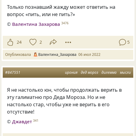
Только познавший жажду может ответить на
вопрос «пить, или не пить?»
©
Валентина Захарова
3476
24
2
5
Опубликовала
Валентина_Захарова
06 июл 2022
#847551
ирония
дед мороз
дилемма
мысли
Я не настолько юн
,
чтобы продолжать верить в
эту галиматню про Деда Мороза. Но и не
настолько стар
,
чтобы уже не верить в его
отсутствие!
©
Джавдет
341