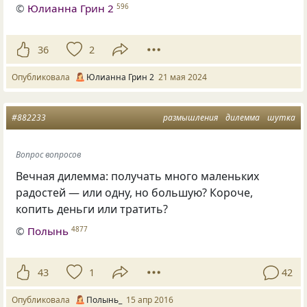
©
Юлианна Грин 2
596
36
2
Опубликовала
Юлианна Грин 2
21 мая 2024
#882233
размышления
дилемма
шутка
Вопрос вопросов
Вечная дилемма: получать много маленьких
радостей — или одну, но большую? Короче,
копить деньги или тратить?
©
Полынь
4877
43
1
42
Опубликовала
Полынь_
15 апр 2016