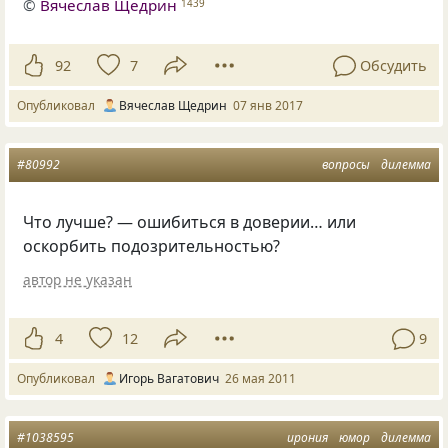
©
Вячеслав Щедрин
1439
92
7
Обсудить
Опубликовал
Вячеслав Щедрин
07 янв 2017
#80992
вопросы
дилемма
Что лучше? — ошибиться в доверии… или
оскорбить подозрительностью?
автор не указан
4
12
9
Опубликовал
Игорь Вагатович
26 мая 2011
#1038595
ирония
юмор
дилемма