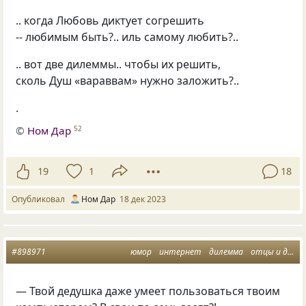
.. когда Любовь диктует согрешить
-- любимым быть?.. иль самому любить?..
.. вот две дилеммы.. чтобы их решить,
сколь Душ «вараввам» нужно заложить?..
.
©
Ном Дар
52
19
1
18
Опубликовал
Ном Дар
18 дек 2023
#898971
юмор
интернет
дилемма
отцы и дети
— Твой дедушка даже умеет пользоваться твоим