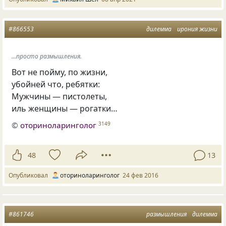
#866553
дилемма
ирония жизни
...просто размышления.
Вот не пойму, по жизни,
убойней что, ребятки:
Мужчины — пистолеты,
иль женщины — рогатки…
©
оториноларинголог
3149
48
13
Опубликовал
оториноларинголог
24 фев 2016
#861746
размышления
дилемма