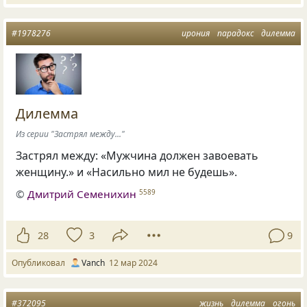
#1978276
ирония
парадокс
дилемма
Дилемма
Из серии "Застрял между..."
Застрял между: «Мужчина должен завоевать
женщину.» и «Насильно мил не будешь».
©
Дмитрий Семенихин
5589
28
3
9
Опубликовал
Vanch
12 мар 2024
#372095
жизнь
дилемма
огонь