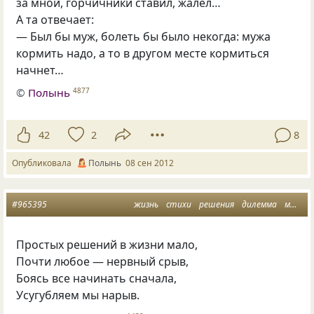
за мной, горчичники ставил, жалел…
А та отвечает:
— Был бы муж, болеть бы было некогда: мужа
кормить надо, а то в другом месте кормиться
начнет…
©
Полынь
4877
42
2
8
Опубликовала
Полынь
08 сен 2012
#965395
жизнь
стихи
решения
дилемма
мысли
Простых решений в жизни мало,
Почти любое — нервный срыв,
Боясь все начинать сначала,
Усугубляем мы нарыв.