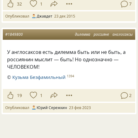
32
1
7
Опубликовал
Джавдет
23 дек 2015
#1849800
дилемма
россияне
англосаксы
У англосаксов есть дилемма быть или не быть, а
россиянин мыслит — быть! Но однозначно —
ЧЕЛОВЕКОМ!
©
Кузьма Безфамильный
1394
19
1
2
Опубликовал
Юрий Сережкин
23 фев 2023
#2100815
истина
правосудие
дилемма