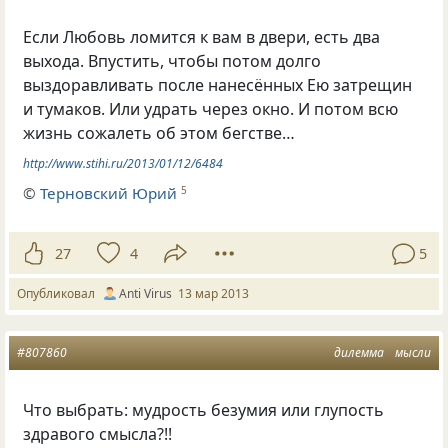
Если Любовь ломится к вам в двери, есть два
выхода. Впустить, чтобы потом долго
выздоравливать после нанесённых Ею затрещин
и тумаков. Или удрать через окно. И потом всю
жизнь сожалеть об этом бегстве…
http://www.stihi.ru/2013/01/12/6484
©
Терновский Юрий
5
27
4
5
Опубликовал
Anti Virus
13 мар 2013
#807860
дилемма
мысли
Что выбрать: мудрость безумия или глупость
здравого смысла?!!