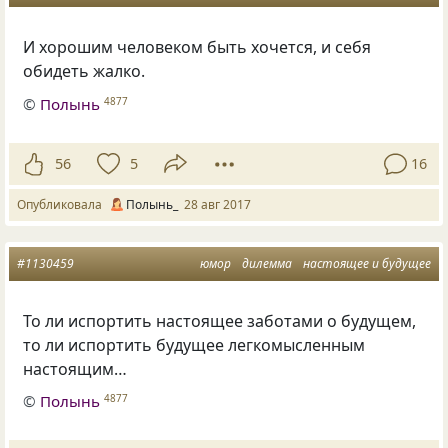
И хорошим человеком быть хочется, и себя
обидеть жалко.
©
Полынь
4877
56
5
16
Опубликовала
Полынь_
28 авг 2017
#1130459
юмор
дилемма
настоящее и будущее
То ли испортить настоящее заботами о будущем
,
то ли испортить будущее легкомысленным
настоящим…
©
Полынь
4877