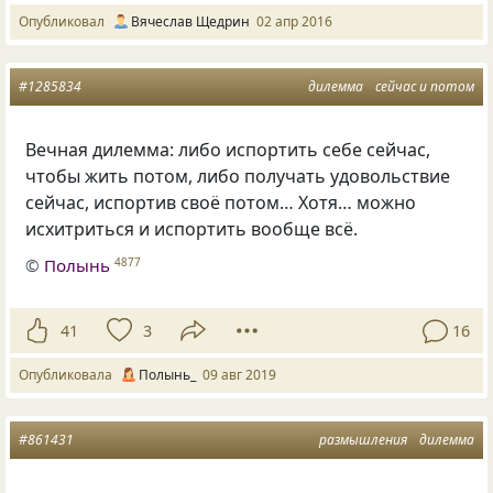
Опубликовал
Вячеслав Щедрин
02 апр 2016
#1285834
дилемма
сейчас и потом
Вечная дилемма: либо испортить себе сейчас
,
чтобы жить потом
,
либо получать удовольствие
сейчас
,
испортив своё потом… Хотя… можно
исхитриться и испортить вообще всё.
©
Полынь
4877
41
3
16
Опубликовала
Полынь_
09 авг 2019
#861431
размышления
дилемма