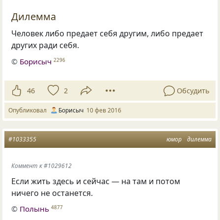
Дилемма
Человек либо предает себя другим, либо предает
других ради себя.
©
Борисыч
2296
46
2
Обсудить
Опубликовал
Борисыч
10 фев 2016
#1033355
юмор
дилемма
Коммент к #1029612
Если жить здесь и сейчас — на там и потом
ничего не останется.
©
Полынь
4877