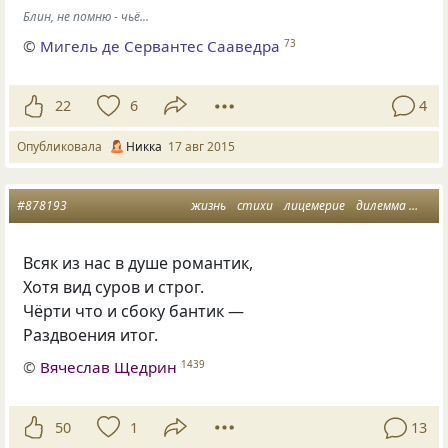
Блин, не помню - чьё...
©
Мигель де Сервантес Сааведра
73
22
6
4
Опубликовала
Никка
17 авг 2015
#878193
жизнь
стихи
лицемерие
дилемма
мысл
Всяк из нас в душе романтик,
Хотя вид суров и строг.
Чёрти что и сбоку бантик —
Раздвоения итог.
©
Вячеслав Щедрин
1439
50
1
13