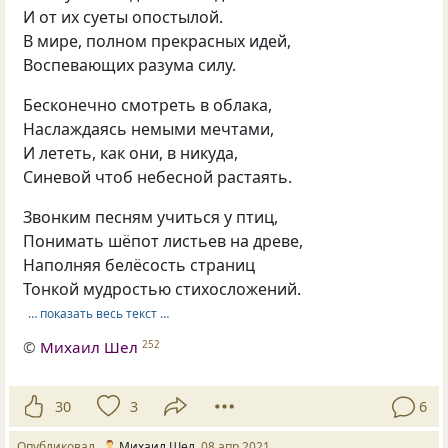
И от их суеты опостылой.
В мире, полном прекрасных идей,
Воспевающих разума силу.
Бесконечно смотреть в облака,
Наслаждаясь немыми мечтами,
И лететь, как они, в никуда,
Синевой чтоб небесной растаять.
Звонким песням учиться у птиц,
Понимать шёпот листьев на древе,
Наполняя белёсость страниц
Тонкой мудростью стихосложений.
… показать весь текст …
©
Михаил Шел
252
30
3
6
Опубликовал
Михаил Шел
08 апр 2021