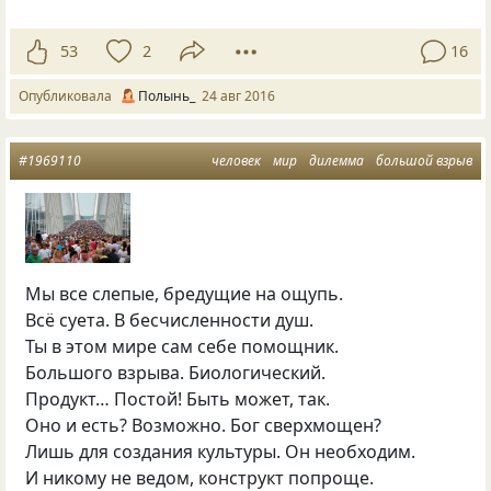
53
2
16
Опубликовала
Полынь_
24 авг 2016
#1969110
человек
мир
дилемма
большой взрыв
Мы все слепые, бредущие на ощупь.
Всё суета. В бесчисленности душ.
Ты в этом мире сам себе помощник.
Большого взрыва. Биологический.
Продукт… Постой! Быть может, так.
Оно и есть? Возможно. Бог сверхмощен?
Лишь для создания культуры. Он необходим.
И никому не ведом, конструкт попроще.