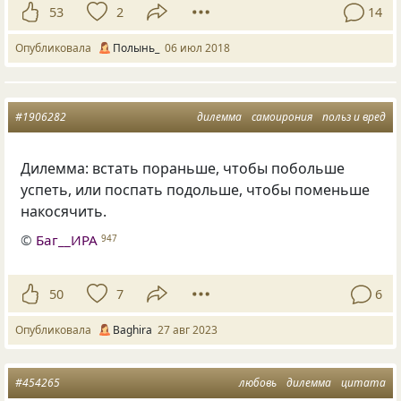
53
2
14
Опубликовала
Полынь_
06 июл 2018
#1906282
дилемма
самоирония
польз и вред
Дилемма: встать пораньше, чтобы побольше
успеть, или поспать подольше, чтобы поменьше
накосячить.
©
Баг__ИРА
947
50
7
6
Опубликовала
Baghira
27 авг 2023
#454265
любовь
дилемма
цитата