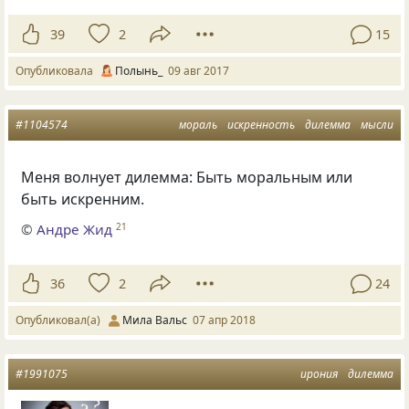
39
2
15
Опубликовала
Полынь_
09 авг 2017
#1104574
мораль
искренность
дилемма
мысли
Меня волнует дилемма: Быть моральным или
быть искренним.
©
Андре Жид
21
36
2
24
Опубликовал(а)
Мила Вальс
07 апр 2018
#1991075
ирония
дилемма