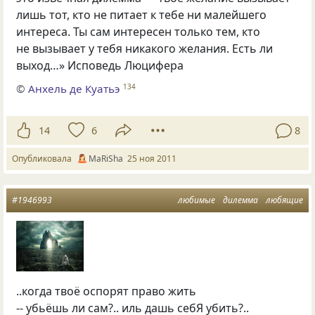
лишь тот, кто не питает к тебе ни малейшего
интереса. Ты сам интересен только тем, кто
не вызывает у тебя никакого желания. Есть ли
выход…» Исповедь Люцифера
©
Анхель де Куатьэ
134
14
6
8
Опубликовала
МаRiSha
25 ноя 2011
#1946993
любимые
дилемма
любящие
..когда твоё оспорят право жить
-- убьёшь ли сам?.. иль дашь себЯ убить?..