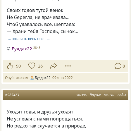
Своих годов тугой венок
Не берегла, не врачевала…
Чтоб удавалось все, шептала:
— Храни тебя Господь, сынок…
… показать весь текст …
©
Буддах22
2848
90
26
8
Опубликовал
Буддах22
09 янв 2022
#987461
жизнь
друзья
стихи
годы
Уходят годы, и друзья уходят
Не успевая с нами попрощаться.
Но редко так случается в природе,