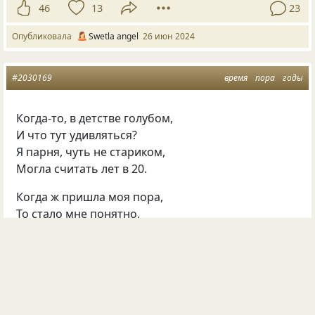
46
13
23
Опубликовала
Swetla angel
26 июн 2024
#2030169
время
пора
годы
Когда-то, в детстве голубом,
И что тут удивляться?
Я парня, чуть не стариком,
Могла считать лет в 20.
Когда ж пришла моя пора,
То стало мне понятно,
Что 20, — это лишь заря,
А 30 — год заката!
Прошли недолгих 30 лет
И что я ощутила,
что 30 — это лишь рассвет