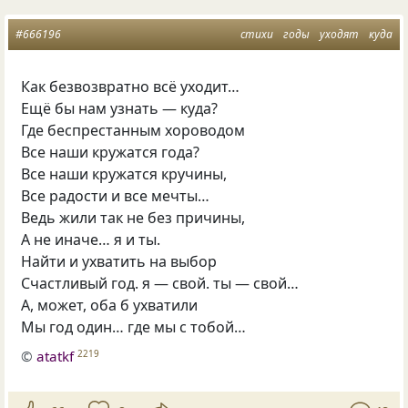
#666196
стихи
годы
уходят
куда
Как безвозвратно всё уходит…
Ещё бы нам узнать — куда?
Где беспрестанным хороводом
Все наши кружатся года?
Все наши кружатся кручины,
Все радости и все мечты…
Ведь жили так не без причины,
А не иначе… я и ты.
Найти и ухватить на выбор
Счастливый год. я — свой. ты — свой…
А, может, оба б ухватили
Мы год один… где мы с тобой…
©
atatkf
2219