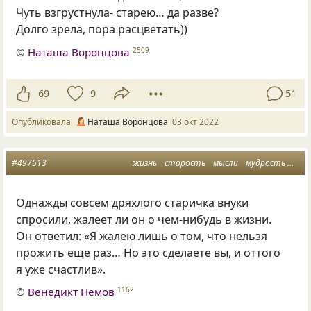
Чуть взгрустнула- старею… да разве?
Долго зрела, пора расцветать))
©
Наташа Воронцова
2509
69
9
51
Опубликовала
Наташа Воронцова
03 окт 2022
#497513
жизнь
старость
мысли
мудрость
год
Однажды совсем дряхлого старичка внуки
спросили, жалеет ли он о чем-нибудь в жизни.
Он ответил: «Я жалею лишь о том, что нельзя
прожить еще раз… Но это сделаете вы, и оттого
я уже счастлив».
©
Венедикт Немов
1162