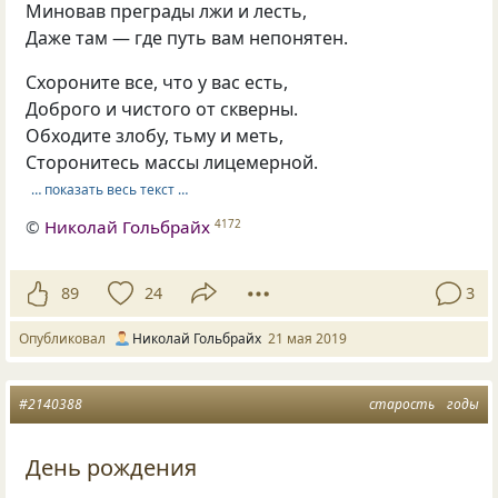
Миновав преграды лжи и лесть,
Даже там — где путь вам непонятен.
Схороните все, что у вас есть,
Доброго и чистого от скверны.
Обходите злобу, тьму и меть,
Сторонитесь массы лицемерной.
… показать весь текст …
©
Николай Гольбрайх
4172
89
24
3
Опубликовал
Николай Гольбрайх
21 мая 2019
#2140388
старость
годы
День рождения