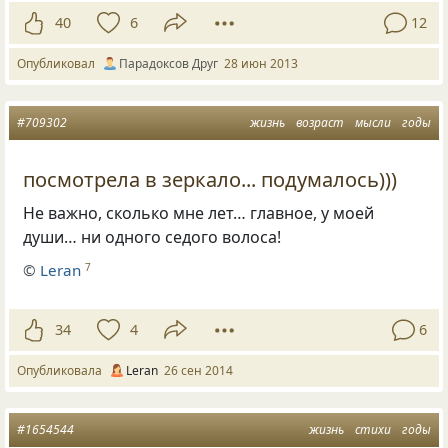
40
6
12
Опубликовал
Парадоксов Друг
28 июн 2013
#709302
жизнь
возраст
мысли
годы
посмотрела в зеркало... подумалось)))
Не важно, сколько мне лет… главное, у моей
души… ни одного седого волоса!
©
Leran
7
34
4
6
Опубликовала
Leran
26 сен 2014
#1654544
жизнь
стихи
годы