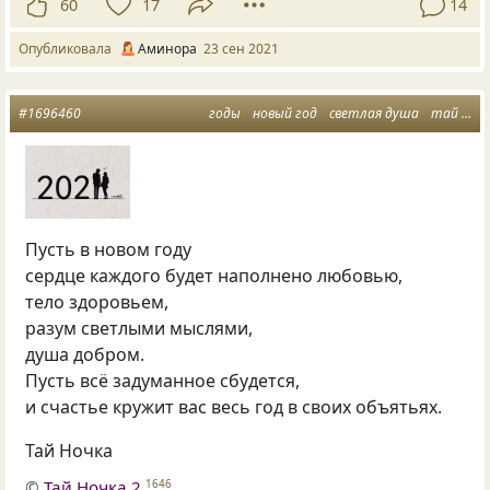
60
17
14
Опубликовала
Аминора
23 сен 2021
#1696460
годы
новый год
светлая душа
тай ночка
Пусть в новом году
сердце каждого будет наполнено любовью,
тело здоровьем,
разум светлыми мыслями,
душа добром.
Пусть всё задуманное сбудется,
и счастье кружит вас весь год в своих объятьях.
Тай Ночка
©
Тай Ночка 2
1646