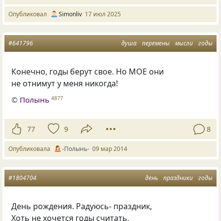
Опубликовал
Simonliv
17 июл 2025
#641796
душа
перемены
мысли
годы
Конечно, годы берут свое. Но МОЕ они
не отнимут у меня никогда!
©
Полынь
4877
77
9
8
Опубликовала
-Полынь-
09 мар 2014
#1804704
день
праздники
годы
День рождения. Радуюсь- праздник,
Хоть не хочется годы считать,