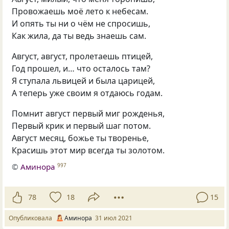
Провожаешь моё лето к небесам.
И опять ты ни о чём не спросишь,
Как жила, да ты ведь знаешь сам.
Август, август, пролетаешь птицей,
Год прошел, и… что осталось там?
Я ступала львицей и была царицей,
А теперь уже своим я отдаюсь годам.
Помнит август первый миг рожденья,
Первый крик и первый шаг потом.
Август месяц, божье ты творенье,
Красишь этот мир всегда ты золотом.
©
Аминора
997
78
18
15
Опубликовала
Аминора
31 июл 2021