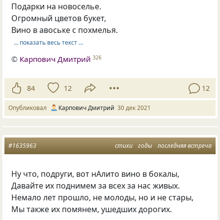
Подарки на новоселье.
Огромный цветов букет,
Вино в авоське с похмелья.
… показать весь текст …
©
Карпович Дмитрий
326
84
12
12
Опубликовал
Карпович Дмитрий
30 дек 2021
#1635963
стихи
годы
последняя встреча
Ну что, подруги, вот нАлито вино в бокалы,
Давайте их поднимем за всех за нас живых.
Немало лет прошло, не молоды, но и не стары,
Мы также их помянем, ушедших дорогих.