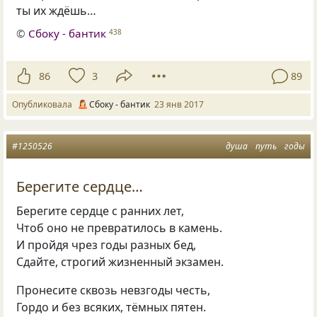
ты их ждёшь…
©
Сбоку - бантик
438
86
3
89
Опубликовала
Сбоку - бантик
23 янв 2017
#1250526
душа
путь
годы
Берегите сердце…
Берегите сердце с ранних лет,
Чтоб оно не превратилось в камень.
И пройдя чрез годы разных бед,
Сдайте, строгий жизненный экзамен.
Пронесите сквозь невзгоды честь,
Гордо и без всяких, тёмных пятен.