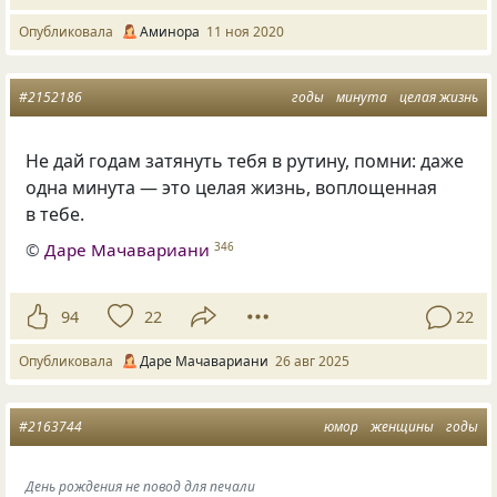
Опубликовала
Аминора
11 ноя 2020
#2152186
годы
минута
целая жизнь
Не дай годам затянуть тебя в рутину, помни: даже
одна минута — это целая жизнь, воплощенная
в тебе.
©
Даре Мачавариани
346
94
22
22
Опубликовала
Даре Мачавариани
26 авг 2025
#2163744
юмор
женщины
годы
День рождения не повод для печали