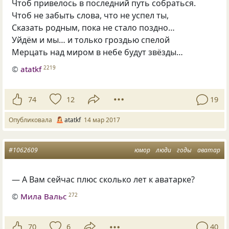
Чтоб привелось в последний путь собраться.
Чтоб не забыть слова, что не успел ты,
Сказать родным, пока не стало поздно…
Уйдём и мы… и только гроздью спелой
Мерцать над миром в небе будут звёзды…
©
atatkf
2219
74
12
19
Опубликовала
atatkf
14 мар 2017
#1062609
юмор
люди
годы
аватар
— А Вам сейчас плюс сколько лет к аватарке?
©
Мила Вальс
272
70
6
40