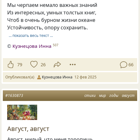
Мы черпаем немало важных знаний
Из интересных, умных толстых книг,
Чтоб в очень бурном жизни океане
Устойчивость, опору сохранить.
… показать весь текст …
©
Кузнецова Инна
507
79
26
66
Опубликовал(а)
Кузнецова Инна
12 фев 2025
#1630873
стихи
мир
годы
август
Август, август
Август, милый, что меня торопишь,