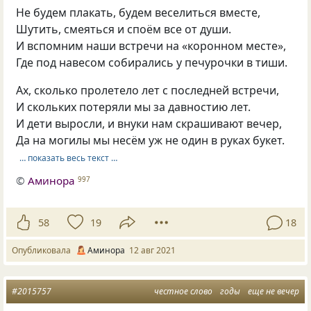
Не будем плакать, будем веселиться вместе,
Шутить, смеяться и споём все от души.
И вспомним наши встречи на «коронном месте»,
Где под навесом собирались у печурочки в тиши.
Ах, сколько пролетело лет с последней встречи,
И скольких потеряли мы за давностию лет.
И дети выросли, и внуки нам скрашивают вечер,
Да на могилы мы несём уж не один в руках букет.
… показать весь текст …
©
Аминора
997
58
19
18
Опубликовала
Аминора
12 авг 2021
#2015757
честное слово
годы
еще не вечер