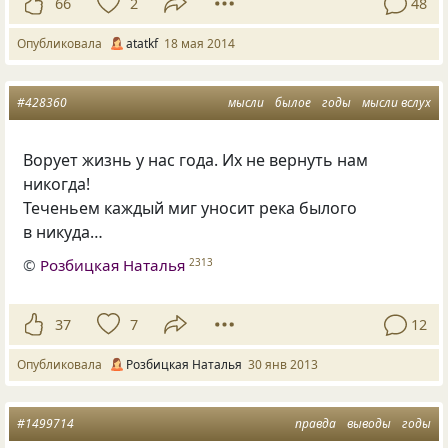
66
2
48
Опубликовала
atatkf
18 мая 2014
#428360
мысли
былое
годы
мысли вслух
Ворует жизнь у нас года. Их не вернуть нам
никогда!
Теченьем каждый миг уносит река былого
в никуда…
©
Розбицкая Наталья
2313
37
7
12
Опубликовала
Розбицкая Наталья
30 янв 2013
#1499714
правда
выводы
годы