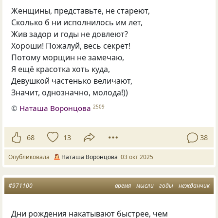
Женщины, представьте, не стареют,
Сколько б ни исполнилось им лет,
Жив задор и годы не довлеют?
Хороши! Пожалуй, весь секрет!
Потому морщин не замечаю,
Я ещё красотка хоть куда,
Девушкой частенько величают,
Значит, однозначно, молода!))
©
Наташа Воронцова
2509
68
13
38
Опубликовала
Наташа Воронцова
03 окт 2025
#971100
время
мысли
годы
нежданчик
Дни рождения накатывают быстрее, чем