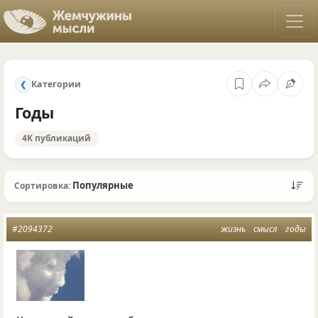
Категории
❮
Годы
4K публикаций
Популярные
Сортировка:
#2094372
жизнь
смысл
годы