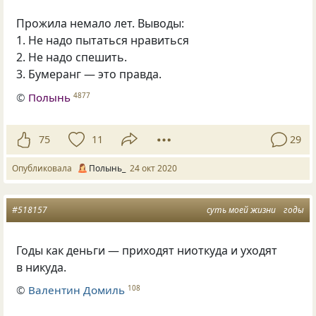
Прожила немало лет. Выводы:
1. Не надо пытаться нравиться
2. Не надо спешить.
3. Бумеранг — это правда.
©
Полынь
4877
75
11
29
Опубликовала
Полынь_
24 окт 2020
#518157
суть моей жизни
годы
Годы как деньги — приходят ниоткуда и уходят
в никуда.
©
Валентин Домиль
108