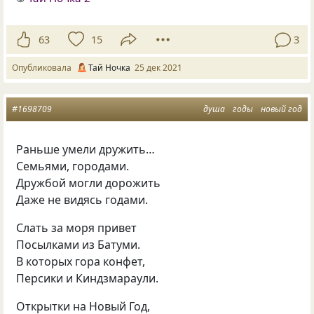
63
15
3
Опубликовала
Тай Ночка
25 дек 2021
#1698709
душа
годы
новый год
Раньше умели дружить…
Семьями, городами.
Дружбой могли дорожить
Даже не видясь годами.
Слать за моря привет
Посылками из Батуми.
В которых гора конфет,
Персики и Киндзмараули.
Открытки на Новый Год,