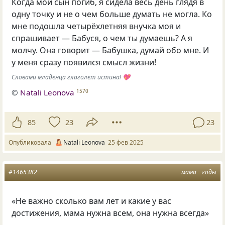
Когда мой сын погиб, я сидела весь день глядя в
одну точку и не о чем больше думать не могла. Ко
мне подошла четырёхлетняя внучка моя и
спрашивает — Бабуся, о чем ты думаешь? А я
молчу. Она говорит — Бабушка, думай обо мне. И
у меня сразу появился смысл жизни!
Словами младенца глаголет истина! 💖
©
Natali Leonova
1570
85
23
23
Опубликовала
Natali Leonova
25 фев 2025
#1465382
мама
годы
«Не важно сколько вам лет и какие у вас
достижения, мама нужна всем, она нужна всегда»