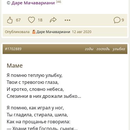
©
Даре Мачавариани
346
67
18
9
Опубликовала
Даре Мачавариани
12 авг 2020
#1702889
годы
господь
улыбка
Маме
Я помню теплую улыбку,
Твои с тревогою глаза,
И кротко, словно небеса,
Слезинки в них дрожали зыбко…
Я помню, как играл у ног,
Ты гладила, стирала, шила,
Как на прощанье говорила:
— Храни тебя Господь, сынок…