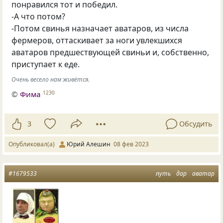
понравился тот и победил.
-А что потом?
-Потом свинья назначает аватаров, из числа
фермеров, оттаскивает за ноги увлекшихся
аватаров предшествующей свиньи и, собственно,
приступает к еде.
Очень весело нам живётся.
©
Фима
1230
3
Обсудить
Опубликовал(а)
Юрий Алешин
08 фев 2023
#1679533
путь
дар
аватар