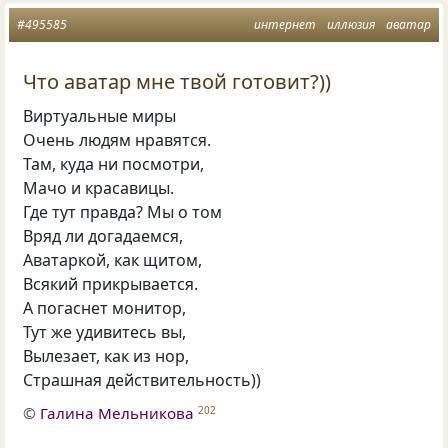
#495585
интернет
иллюзия
аватар
Что аватар мне твой готовит?))
Виртуальные миры
Очень людям нравятся.
Там, куда ни посмотри,
Мачо и красавицы.
Где тут правда? Мы о том
Вряд ли догадаемся,
Аватаркой, как щитом,
Всякий прикрывается.
А погаснет монитор,
Тут же удивитесь вы,
Вылезает, как из нор,
Страшная действительность))
©
Галина Мельникова
202