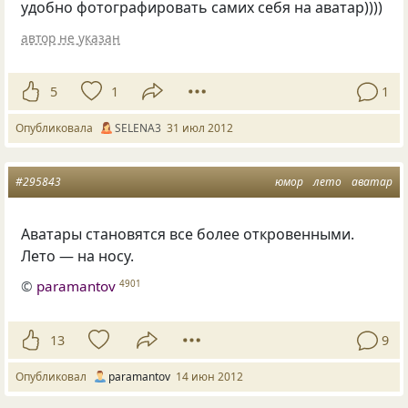
удобно фотографировать самих себя на аватар))))
автор не указан
5
1
1
Опубликовала
SELENA3
31 июл 2012
#295843
юмор
лето
аватар
Аватары становятся все более откровенными.
Лето — на носу.
©
paramantov
4901
13
9
Опубликовал
paramantov
14 июн 2012