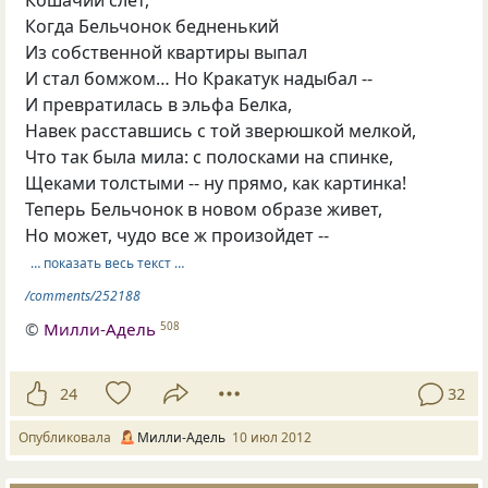
Когда Бельчонок бедненький
Из собственной квартиры выпал
И стал бомжом… Но Кракатук надыбал --
И превратилась в эльфа Белка,
Навек расставшись с той зверюшкой мелкой,
Что так была мила: с полосками на спинке,
Щеками толстыми -- ну прямо, как картинка!
Теперь Бельчонок в новом образе живет,
Но может, чудо все ж произойдет --
… показать весь текст …
/comments/252188
©
Милли-Адель
508
24
32
Опубликовала
Милли-Адель
10 июл 2012