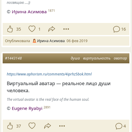
посвящаю ....))
©
Ирина Асимова
1871
35
1
16
Опубликовала
Ирина Асимова
06 фев 2019
#1443148
душа
виртуальность
аватар
https://www.aphorism.ru/comments/4iprhz5bok.html
Виртуальный аватар — реальное лицо души
человека.
The virtual avatar is the real face of the human soul.
©
Eugene Ryabyi
2891
37
4