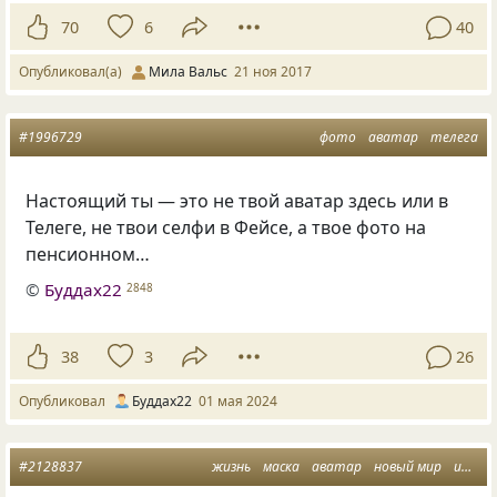
70
6
40
Опубликовал(а)
Мила Вальс
21 ноя 2017
#1996729
фото
аватар
телега
Настоящий ты — это не твой аватар здесь или в
Телеге, не твои селфи в Фейсе, а твое фото на
пенсионном…
©
Буддах22
2848
38
3
26
Опубликовал
Буддах22
01 мая 2024
#2128837
жизнь
маска
аватар
новый мир
иллюзии и реальность