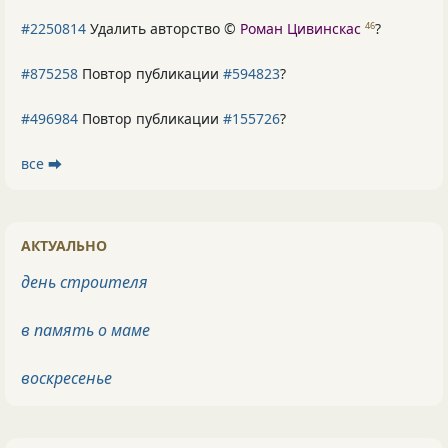
#2250814
Удалить авторство ©
Роман Цивинскас
?
46
#875258
Повтор публикации
#594823
?
#496984
Повтор публикации
#155726
?
все ⮕
АКТУАЛЬНО
день строителя
в память о маме
воскресенье