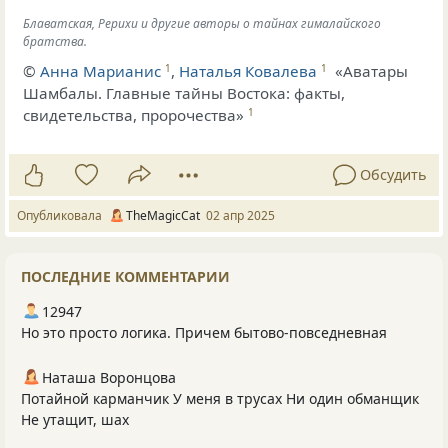
Блаватская, Рерихи и другие авторы о тайнах гималайского
братства.
©
Анна Марианис
,
Наталья Ковалева
«Аватары
1
1
Шамбалы. Главные тайны Востока: факты,
свидетельства, пророчества»
1
Обсудить
Опубликовала
TheMagicCat
02 апр 2025
ПОСЛЕДНИЕ КОММЕНТАРИИ
12947
Но это просто логика. Причем бытово-повседневная
Наташа Воронцова
Потайной карманчик У меня в трусах Ни один обманщик
Не утащит, шах