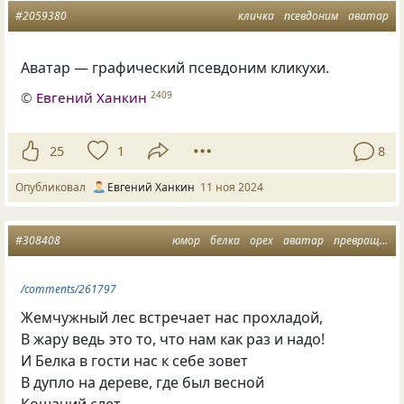
#2059380
кличка
псевдоним
аватар
Аватар — графический псевдоним кликухи.
©
Евгений Ханкин
2409
25
1
8
Опубликовал
Евгений Ханкин
11 ноя 2024
#308408
юмор
белка
орех
аватар
превращение
/comments/261797
Жемчужный лес встречает нас прохладой,
В жару ведь это то, что нам как раз и надо!
И Белка в гости нас к себе зовет
В дупло на дереве, где был весной
Кошачий слет,