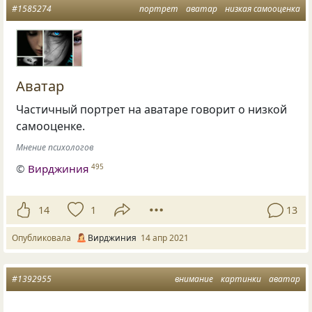
#1585274
портрет
аватар
низкая самооценка
Аватар
Частичный портрет на аватаре говорит о низкой
самооценке.
Мнение психологов
©
Вирджиния
495
14
1
13
Опубликовала
Вирджиния
14 апр 2021
#1392955
внимание
картинки
аватар