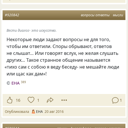
#920842
вопросы ответы
мысли
Вести диалог- это искусство.
Некоторые люди задают вопросы не для того,
чтобы им ответили. Споры обрывают, ответов
не слышат… Или говорят вслух, не желая слушать
других… Такое странное общение называется
«
тихо сам с собою я веду беседу- не мешайте люди
или щас как дам»!
©
EНA
389
16
1
1
Опубликовала
EНA
20 авг 2016