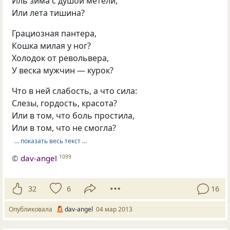
Иль зима с душой метели,
Или лета тишина?
Грациозная пантера,
Кошка милая у ног?
Холодок от револьвера,
У веска мужчин — курок?
Что в ней слабость, а что сила:
Слезы, гордость, красота?
Или в том, что боль простила,
Или в том, что не смогла?
… показать весь текст …
©
dav-angel
1099
32
6
16
Опубликовала
dav-angel
04 мар 2013