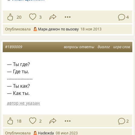
20
3
4
Опубликовала
Марк-демон по вызову
18 ноя 2013
#1890009
вопросы ответы
диалог
игра слов
— Ты где?
— Где ты.
-----------------
— Ты как?
— Как ты.
автор не указан
18
2
2
Опубликовала
Нadeжda
08 июл 2023