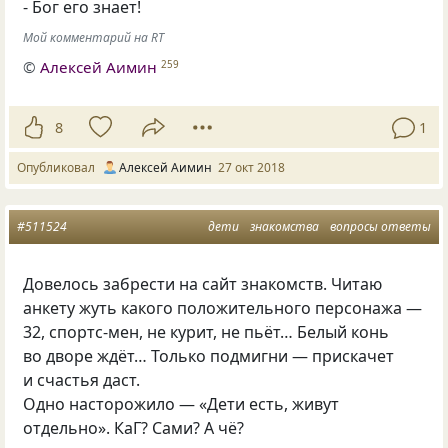
- Бог его знает!
Мой комментарий на RT
©
Алексей Аимин
259
8
1
Опубликовал
Алексей Аимин
27 окт 2018
#511524
дети
знакомства
вопросы ответы
Довелось забрести на сайт знакомств. Читаю
анкету жуть какого положительного персонажа —
32, спортс-мен, не курит, не пьёт… Белый конь
во дворе ждёт… Только подмигни — прискачет
и счастья даст.
Одно насторожило — «Дети есть, живут
отдельно». КаГ? Сами? А чё?