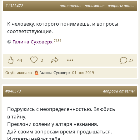
#1323472
отношения
понимание
вопросы ответы
К человеку
,
которого понимаешь
,
и вопросы
соответствующие.
©
Галина Суховерх
7184
44
2
27
Опубликовала
Галина Суховерх
01 ноя 2019
#846573
вопросы ответы
Подружись с неопределенностью. Влюбись
в тайну.
Преклони колени у алтаря незнания.
Дай своим вопросам время продышаться.
И ответы найдут тебя…