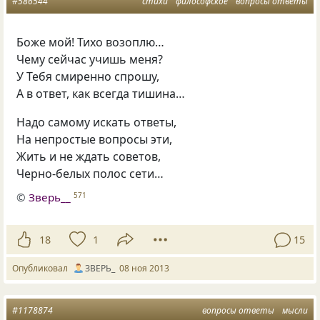
#586544
стихи
философское
вопросы ответы
Боже мой! Тихо возоплю…
Чему сейчас учишь меня?
У Тебя смиренно спрошу,
А в ответ, как всегда тишина…
Надо самому искать ответы,
На непростые вопросы эти,
Жить и не ждать советов,
Черно-белых полос сети…
©
Зверь__
571
18
1
15
Опубликовал
ЗВЕРЬ_
08 ноя 2013
#1178874
вопросы ответы
мысли