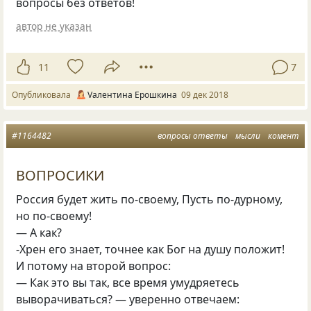
вопросы без ответов!
автор не указан
11
7
Опубликовала
Vалентина Ерошкина
09 дек 2018
#1164482
вопросы ответы
мысли
комент
ВОПРОСИКИ
Россия будет жить по-своему
,
Пусть по-дурному
,
но по-своему!
— А как?
-Хрен его знает
,
точнее как Бог на душу положит!
И потому на второй вопрос:
— Как это вы так
,
все время умудряетесь
выворачиваться? — уверенно отвечаем: