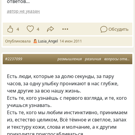
ответов…
автор не указан
4
4
Обсудить
Опубликовала
Lusia_Angel
14 июн 2011
#2237099
размышления
различия
вопросы ответы
Есть люди, которые за долю секунды, за пару
часов, за одну улыбку проникают в нас глубже,
чем другие за всю нашу жизнь.
Есть те, кого узнаёшь с первого взгляда, и те, кого
учишься узнавать.
Есть те, кого мы любим инстинктивно, принимаем
из, естество целиком, Всё тёмное и светлое, запах
и текстуру кожи, слова и молчание, а к другим
приходится приспосабливаться.