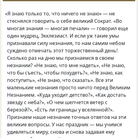
«
Я знаю только то
,
что ничего не знаю» — не
стеснялся говорить о себе великий Сократ. «Во
многая знания — многая печали» — говорил еще
один мудрец
,
Экклезиаст. И если уж такие умы
признавали силу незнания
,
то нам самим небом
суждено отмечать этот торжественный день!
Сколько раз на дню мы признаемся в своем
незнании? «Не знаю
,
что мне надеть», «Не знаю
,
что бы съесть
,
чтобы похудеть?», «Не знаю
,
как
поступить», «Не знаю
,
что сказать». Все эти
маленькие незнания просто ничто перед Великим
Незнанием. «Куда уходит детство?», «Как достать
звезду с неба?», «О чем шепчется ветер с
березой?», «Есть ли границы у вселенной?».
Признаем наше незнание точных ответов на эти
великие вопросы. У нас праздник — мы учимся
удивляться миру
,
снова и снова задавая ему