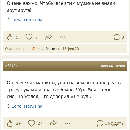
Очень важно! Чтобы все эти 4 мужика не знали
друг друга!!!
©
Lena_Nerusina
3
5
7
3
Опубликовала
Lena_Nerusina
18 фев 2011
#12404
ирония
юмор
Он вылез из машины, упал на землю, начал рвать
траву руками и орать
«
Земля!!! Ура!!!» и очень
сильно жалел, что доверил мне руль…
©
Lena_Nerusina
3
29
27
Обсудить