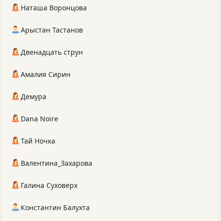
Наташа Воронцова
Арыстан Тастанов
Двенадцать струн
Амалия Сирин
Демура
Dana Noire
Тай Ночка
Валентина_Захарова
Галина Суховерх
Константин Балухта