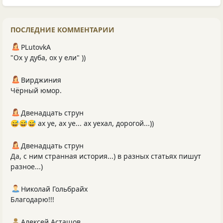
ПОСЛЕДНИЕ КОММЕНТАРИИ
PLutоvkА
"Ох у дуба, ох у ели" ))
Вирджиния
Чёрный юмор.
Двенадцать струн
😅😅😅 ах уе, ах уе... ах уехал, дорогой...))
Двенадцать струн
Да, с ним странная история...) в разных статьях пишут
разное...)
Николай Гольбрайх
Благодарю!!!
Алексей Асташов