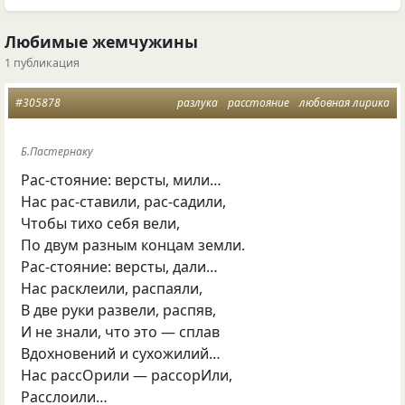
Любимые жемчужины
1 публикация
#305878
разлука
расстояние
любовная лирика
Б.Пастернаку
Рас-стояние: версты, мили…
Нас рас-ставили, рас-садили,
Чтобы тихо себя вели,
По двум разным концам земли.
Рас-стояние: версты, дали…
Нас расклеили, распаяли,
В две руки развели, распяв,
И не знали, что это — сплав
Вдохновений и сухожилий…
Нас рассОрили — рассорИли,
Расслоили…