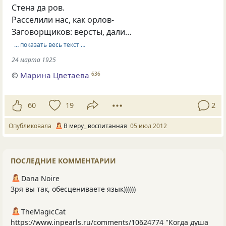
Стена да ров.
Расселили нас, как орлов-
Заговорщиков: версты, дали…
… показать весь текст …
24 марта 1925
©
Марина Цветаева
636
60
19
2
Опубликовала
В меру_ воспитанная
05 июл 2012
ПОСЛЕДНИЕ КОММЕНТАРИИ
Dana Noire
Зря вы так, обесцениваете язык))))))
TheMagicCat
https://www.inpearls.ru/comments/10624774 "Когда душа