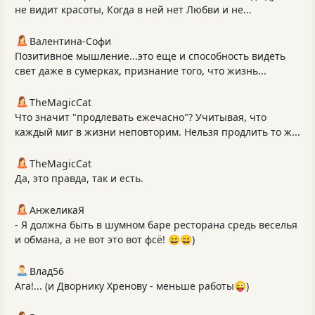
не видит красоты, Когда в ней нет Любви и не...
Валентина-Софи
Позитивное мышление...это еще и способность видеть
свет даже в сумерках, признание того, что жизнь...
TheMagicCat
Что значит "продлевать ежечасно"? Учитывая, что
каждый миг в жизни неповторим. Нельзя продлить то ж...
TheMagicCat
Да, это правда, так и есть.
АнжеликаЯ
- Я должна быть в шумном баре ресторана средь веселья
и обмана, а не вот это вот фсё! 😄😄)
Влад56
Ага!... (и Дворнику Хренову - меньше работы😜)