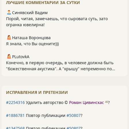
ЛУЧШИЕ КОММЕНТАРИИ ЗА СУТКИ
Синявский Вадим
Порой, читая, замечаешь, что сыровата суть, зато
огранка ювелирна!
Наташа Воронцова
Я знала, что Вы оцените)))
PLutоvkА
Конечно, в первую очередь, в человеке должна быть
"божественная акустика". А "крышу" непременно по...
ИСПРАВЛЕНИЯ И ПРЕТЕНЗИИ
#2254316
Удалить авторство ©
Роман Цивинскас
?
46
#1886781
Повтор публикации
#50807
?
#1347568
Повтор публикации
#50807
?