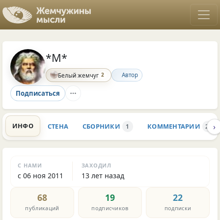
*M*
2
Автор
Белый жемчуг
Подписаться
›
ИНФО
СТЕНА
СБОРНИКИ
КОММЕНТАРИИ
1
2.2K
С НАМИ
ЗАХОДИЛ
с 06 ноя 2011
13 лет назад
68
19
22
публикаций
подписчиков
подписки