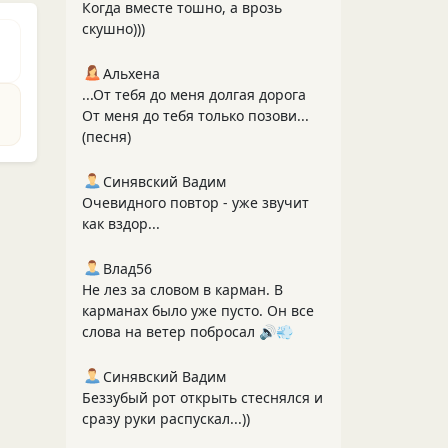
Когда вместе тошно, а врозь
скушно)))
Альхена
...От тебя до меня долгая дорога
От меня до тебя только позови...
(песня)
Синявский Вадим
Очевидного повтор - уже звучит
как вздор...
Влад56
Не лез за словом в карман. В
карманах было уже пусто. Он все
слова на ветер побросал 🔊💨
Синявский Вадим
Беззубый рот открыть стеснялся и
сразу руки распускал...))