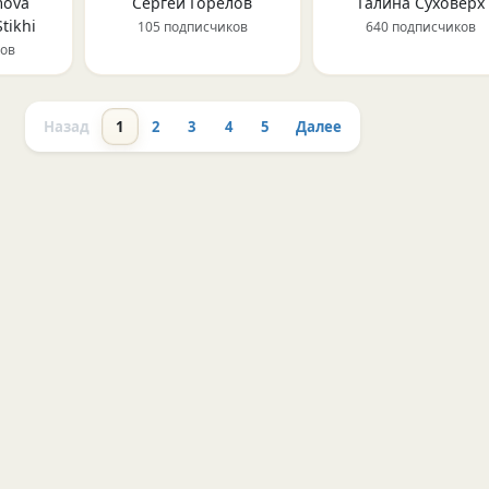
mova
Сергей Горелов
Галина Суховерх
tikhi
105 подписчиков
640 подписчиков
ков
Назад
1
2
3
4
5
Далее