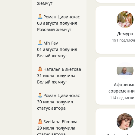
жемчуг
Роман Цивинскас
03 августа получил
Розовый жемчуг
Демура
191 подписч
Mh Fav
01 августа получил
Белый жемчуг
Наталья Бикетова
31 июля получила
Белый жемчуг
Афоризм
современни
Роман Цивинскас
114 подписчи
30 июля получил
статус автора
Svetlana Efimova
29 июля получила
статус автора