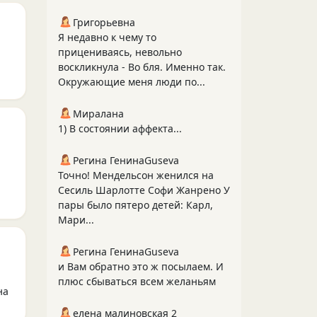
Григорьевна
Я недавно к чему то
прицениваясь, невольно
воскликнула - Во бля. Именно так.
Окружающие меня люди по...
Миралана
1) В состоянии аффекта...
Регина ГенинаGuseva
Точно! Мендельсон женился на
Сесиль Шарлотте Софи Жанрено У
пары было пятеро детей: Карл,
Мари...
Регина ГенинаGuseva
и Вам обратно это ж посылаем. И
плюс сбываться всем желаньям
на
елена малиновская 2