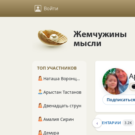
Войти
ТОП УЧАСТНИКОВ
А
Наташа Воронцова
Арыстан Тастанов
Подписаться
Двенадцать струн
Амалия Сирин
‹
А
СБОРНИКИ
ЗАКЛАДКИ
КОММЕНТАРИИ
7
3
3.2K
Демура