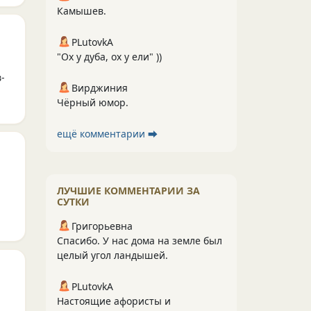
Камышев.
PLutоvkА
"Ох у дуба, ох у ели" ))
-
Вирджиния
Чёрный юмор.
ещё комментарии ⮕
ЛУЧШИЕ КОММЕНТАРИИ ЗА
СУТКИ
Григорьевна
Спасибо. У нас дома на земле был
целый угол ландышей.
PLutоvkА
Настоящие афористы и