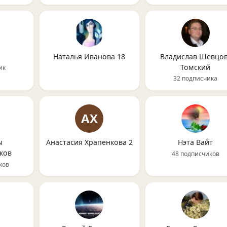
Наталья Иванова 18
Владислав Шевцов
Томский
ик
32 подписчика
АХ
ы
Анастасия Храпенкова 2
Нэта Вайт
ков
48 подписчиков
ков