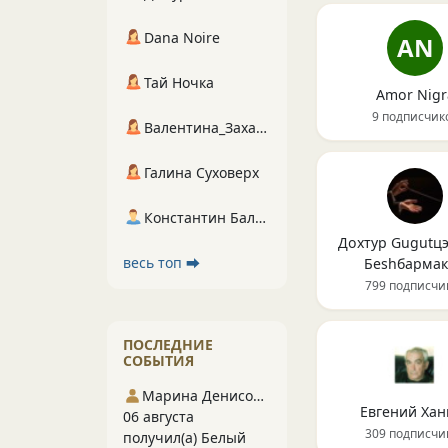
Dana Noire
AN
Тай Ночка
Amor Nigr
9 подписчик
Валентина_Захарова
Галина Суховерх
Константин Балухта
Дохтур Gugutцэ
весь топ ⮕
Беshбармак
799 подписчи
ПОСЛЕДНИЕ
СОБЫТИЯ
Марина Денисова 5
Евгений Хан
06 августа
309 подписчи
получил(а) Белый