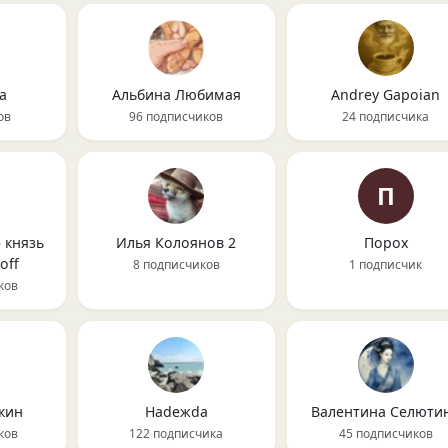
a
Альбина Любимая
Andrey Gapoian
ов
96 подписчиков
24 подписчика
П
 князь
Илья Колоянов 2
Порох
оff
8 подписчиков
1 подписчик
ков
кин
Нadeжda
Валентина Селюти
ков
122 подписчика
45 подписчиков