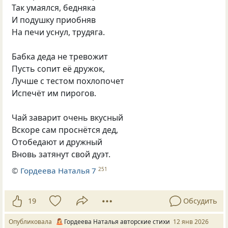
Так умаялся, бедняка
И подушку приобняв
На печи уснул, трудяга.
Бабка деда не тревожит
Пусть сопит её дружок,
Лучше с тестом похлопочет
Испечёт им пирогов.
Чай заварит очень вкусный
Вскоре сам проснётся дед,
Отобедают и дружный
Вновь затянут свой дуэт.
©
Гордеева Наталья 7
251
19
Обсудить
Опубликовала
Гордеева Наталья авторские стихи
12 янв 2026