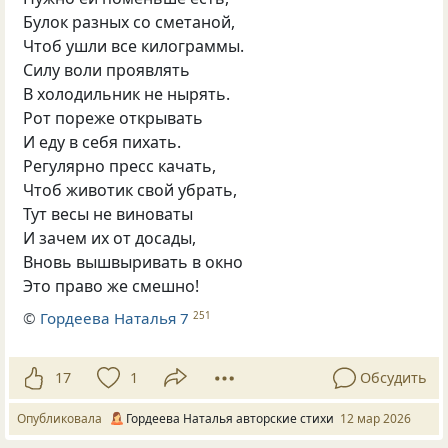
Булок разных со сметаной,
Чтоб ушли все килограммы.
Силу воли проявлять
В холодильник не нырять.
Рот пореже открывать
И еду в себя пихать.
Регулярно пресс качать,
Чтоб животик свой убрать,
Тут весы не виноваты
И зачем их от досады,
Вновь вышвыривать в окно
Это право же смешно!
©
Гордеева Наталья 7
251
17
1
Обсудить
Опубликовала
Гордеева Наталья авторские стихи
12 мар 2026