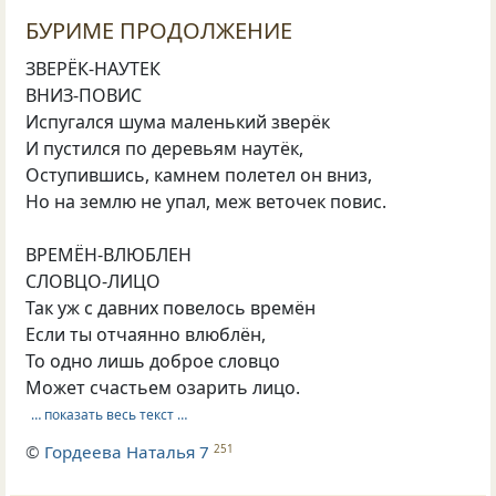
БУРИМЕ ПРОДОЛЖЕНИЕ
ЗВЕРЁК-НАУТЕК
ВНИЗ-ПОВИС
Испугался шума маленький зверёк
И пустился по деревьям наутёк,
Оступившись, камнем полетел он вниз,
Но на землю не упал, меж веточек повис.
ВРЕМЁН-ВЛЮБЛЕН
СЛОВЦО-ЛИЦО
Так уж с давних повелось времён
Если ты отчаянно влюблён,
То одно лишь доброе словцо
Может счастьем озарить лицо.
… показать весь текст …
©
Гордеева Наталья 7
251