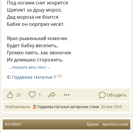
Под ногами снег искрится
Щиплет за душу мороз,
Дед мороза не боится
Бабке он сюрприз несёт.
Ярко рыженький комочек
Будет бабку веселить,
Громко лаять, как звоночек
Их домишко сторожить.
… показать весь текст …
©
Гордеева Наталья 7
251
21
1
Обсудить
Опубликовала
Гордеева Наталья авторские стихи
20 янв 2026
#2198451
буриме
простые слова