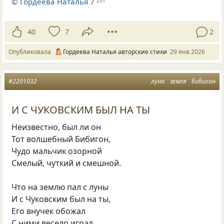
©
Гордеева Наталья 7
251
40
7
2
Опубликовала
Гордеева Наталья авторские стихи
29 янв 2026
#2201032
луна
земля
бибигон
И С ЧУКОВСКИМ БЫЛ НА ТЫ
Неизвестно, был ли он
Тот волшебный Бибигон,
Чудо мальчик озорной
Смелый, чуткий и смешной.
Что на землю пал с луны
И с Чуковским был на ты,
Его внучек обожал
С ними весело играл.