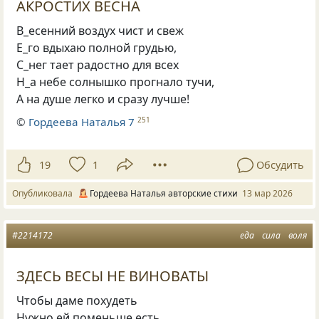
АКРОСТИХ ВЕСНА
В_есенний воздух чист и свеж
Е_го вдыхаю полной грудью,
С_нег тает радостно для всех
Н_а небе солнышко прогнало тучи,
А на душе легко и сразу лучше!
©
Гордеева Наталья 7
251
19
1
Обсудить
Опубликовала
Гордеева Наталья авторские стихи
13 мар 2026
#2214172
еда
сила
воля
ЗДЕСЬ ВЕСЫ НЕ ВИНОВАТЫ
Чтобы даме похудеть
Нужно ей поменьше есть,