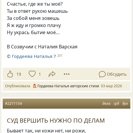
Счастье, где же ты моё?
Ты в ответ рукою машешь
За собой меня зовешь
Я ж иду и громко плачу
Ну укрась бытие моё…
В Созвучии с Наталия Варская
©
Гордеева Наталья 7
251
19
1
Обсудить
Опубликовала
Гордеева Наталья авторские стихи
03 мар 2026
#2211154
дела
суд
дух
СУД ВЕРШИТЬ НУЖНО ПО ДЕЛАМ
Бывает так, ни кожи нет, ни рожи,