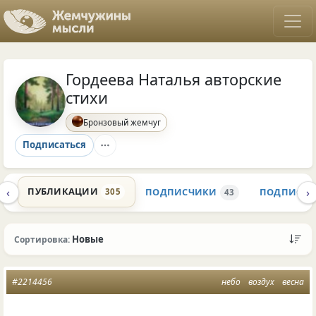
Гордеева Наталья авторские
стихи
Бронзовый жемчуг
Подписаться
‹
›
ПУБЛИКАЦИИ
ПОДПИСЧИКИ
ПОДПИСК
305
4
43
Новые
Сортировка:
#2214456
небо
воздух
весна