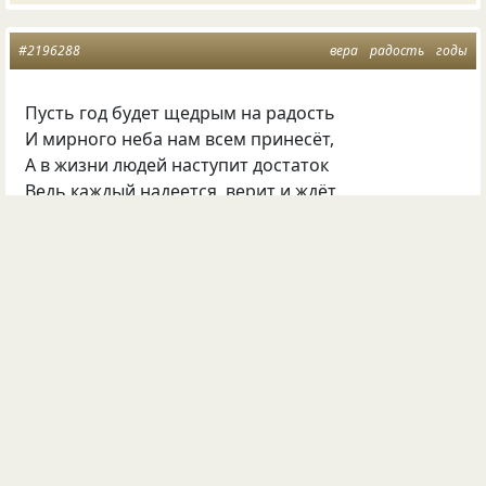
#2196288
вера
радость
годы
Пусть год будет щедрым на радость
И мирного неба нам всем принесёт,
А в жизни людей наступит достаток
Ведь каждый надеется, верит и ждёт.
©
Гордеева Наталья 7
251
34
4
Обсудить
Опубликовала
Гордеева Наталья авторские стихи
12 янв 2026
#2195686
мышь
зима
норка