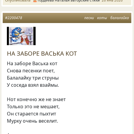
Опубликовала
Гордеева Наталья авторские стихи
26 янв 2026
#2200478
песни
коты
балалайка
НА ЗАБОРЕ ВАСЬКА КОТ
На заборе Васька кот
Снова песенки поет,
Балалайку три струны
У соседа взял взаймы.
Нот конечно же не знает
Только это не мешает,
Он старается пыхтит
Мурку очень веселит.