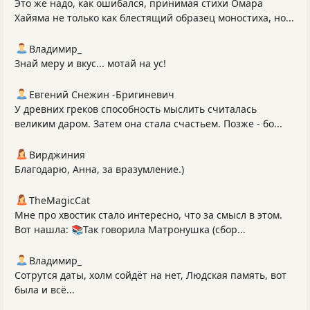
Это же надо, как ошибался, принимая стихи Омара
Хайяма не только как блестящий образец моностиха, но...
Владимир_
Знай меру и вкус... мотай на ус!
Евгений Снежин -Бригиневич
У древних греков способность мыслить считалась
великим даром. Затем она стала счастьем. Позже - бо...
Вирджиния
Благодарю, Анна, за вразумление.)
TheMagicCat
Мне про хвостик стало интересно, что за смысл в этом.
Вот нашла: 📚Так говорила Матронушка (сбор...
Владимир_
Сотрутся даты, холм сойдёт на нет, Людская память, вот
была и всё...