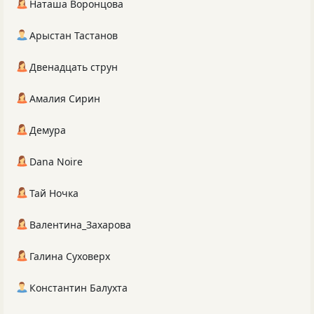
Наташа Воронцова
Арыстан Тастанов
Двенадцать струн
Амалия Сирин
Демура
Dana Noire
Тай Ночка
Валентина_Захарова
Галина Суховерх
Константин Балухта