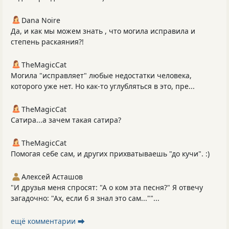
Dana Noire
Да, и как мы можем знать , что могила исправила и
степень раскаяния?!
TheMagicCat
Могила "исправляет" любые недостатки человека,
которого уже нет. Но как-то углубляться в это, пре...
TheMagicCat
Сатира...а зачем такая сатира?
TheMagicCat
Помогая себе сам, и других прихватываешь "до кучи". :)
Алексей Асташов
"И друзья меня спросят: "А о ком эта песня?" Я отвечу
загадочно: "Ах, если б я знал это сам...""...
ещё комментарии ⮕